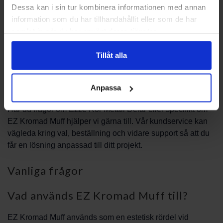
Dessa kan i sin tur kombinera informationen med annan
behörig installatör för att säkerställa korrekt funktion och
information som du har tillhandahållit eller som de har
hållbarhet. För skötsel av kromade ytor räcker oftast lätt
samlat in när du har använt deras tjänster.
rengöring med mild tvållösning och mjuk trasa; undvik
starka slipmedel eller frätande kemikalier som kan påverka
Tillåt alla
ytan.
Kontakta oss
Anpassa
Har du frågor om Ezze Rör Metall Delar eller specifikt om
EZ Kromad Muff hjälper vi gärna till. Vår kundservice kan
vägleda kring val, beställning och vidare support så att du
får en lösning anpassad till ditt projekt.
Vanliga frågor
Vad används EZ Kromad Muff till?
EZ Kromad Muff används som en estetisk rördel vid