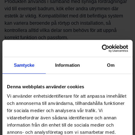
Produkten används i samband med synliga rördragningar
vid till exempel badrum, kök eller andra utrymmen där
estetik är viktig. Kompatibilitet med ditt befintliga system
kan variera beroende på rörtyp och installation, så
kontrollera alltid vilka delar som behövs för att uppnå
korrekt funktion och passform.
Beställning och support
Samtycke
Information
Om
För att beställa eller få aktuell information om lager och
leverans, vänd dig till vår kundtjänst. Vi erbjuder rådgivning
kring produktval och kan hjälpa dig att välja rätt
Denna webbplats använder cookies
komponenter för ditt projekt. Kontakta PBS Svensk
Vi använder enhetsidentifierare för att anpassa innehållet
Värmekälla AB för rådgivning och hjälp att välja rätt
och annonserna till användarna, tillhandahålla funktioner
lösning.
för sociala medier och analysera vår trafik. Vi
vidarebefordrar även sådana identifierare och annan
Installations- och underhållstips
information från din enhet till de sociala medier och
annons- och analysföretag som vi samarbetar med.
Vid montering rekommenderar vi att arbetet utförs av