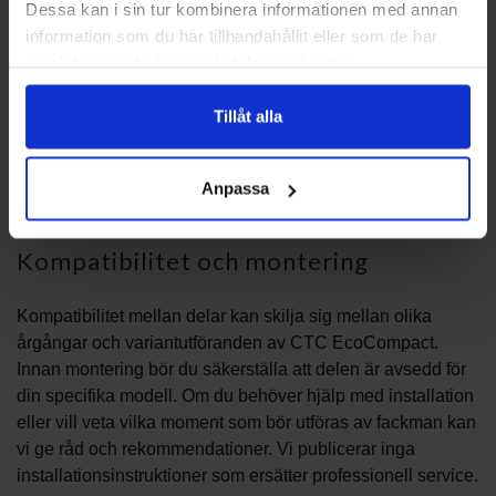
Dessa kan i sin tur kombinera informationen med annan
information som du har tillhandahållit eller som de har
När du beställer reservdelar till CTC EcoCompact via oss
samlat in när du har använt deras tjänster.
får du information om tillgänglighet och leveranstider. Vi
beskriver inte priser här, utan lämnar aktuell pris- och
Tillåt alla
leveransinformation vid förfrågan. Vid beställning
underlättar det om du anger artikelnummer eller exakt
beskrivning av delen. Vid frågor om leveransvillkor och
Anpassa
betalningsmetoder ger vår kundtjänst utförliga svar.
Kompatibilitet och montering
Kompatibilitet mellan delar kan skilja sig mellan olika
årgångar och variantutföranden av CTC EcoCompact.
Innan montering bör du säkerställa att delen är avsedd för
din specifika modell. Om du behöver hjälp med installation
eller vill veta vilka moment som bör utföras av fackman kan
vi ge råd och rekommendationer. Vi publicerar inga
installationsinstruktioner som ersätter professionell service.