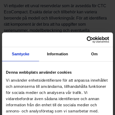
Vi erbjuder ett urval reservdelar som är avsedda för CTC
EcoCompact. Exakta delar och tillbehör kan variera
beroende på modell och tillverkningsår. För att identifiera
rätt komponent är det bra att ha uppgifter som
serienummer, modellbeteckning och eventuella
artikelnummer till hands.
Hur hittar jag rätt del?
Samtycke
Information
Om
För att hitta korrekt reservdel till CTC EcoCompact
rekommenderar vi att du först kontrollerar produktens
Denna webbplats använder cookies
märkplåt och dokumentation. Notera modellnummer och
Vi använder enhetsidentifierare för att anpassa innehållet
eventuella tillverkningsuppgifter. Om du saknar information
och annonserna till användarna, tillhandahålla funktioner
kan våra servicetekniker hjälpa till att identifiera delen
för sociala medier och analysera vår trafik. Vi
utifrån beskrivning eller bilder. Skicka gärna tydliga foton
vidarebefordrar även sådana identifierare och annan
och produktuppgifter när du kontaktar oss.
information från din enhet till de sociala medier och
annons- och analysföretag som vi samarbetar med.
Beställning, leverans och betalning