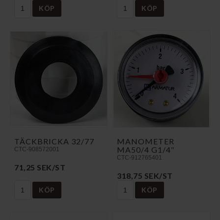
KÖP
KÖP
TÄCKBRICKA 32/77
MANOMETER
MA50/4 G1/4″
CTC-908572001
CTC-912765401
71,25 SEK/ST
318,75 SEK/ST
KÖP
KÖP