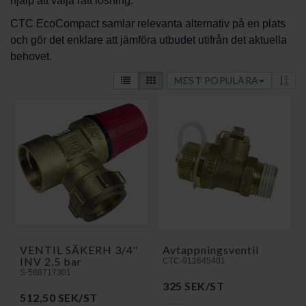
hjälp att välja rätt lösning.
CTC EcoCompact samlar relevanta alternativ på en plats
och gör det enklare att jämföra utbudet utifrån det aktuella
behovet.
MEST POPULÄRA
VENTIL SÄKERH 3/4″
Avtappningsventil
INV 2,5 bar
CTC-912645401
S-588717301
325 SEK/ST
512,50 SEK/ST