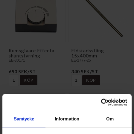
Rumsgivare Effecta
Eldstadsstång
shuntstyrning
15x400mm
EE-30171
EE-2777-25
690 SEK/ST
340 SEK/ST
KÖP
KÖP
Samtycke
Information
Om