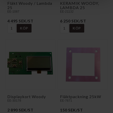
Fläkt Woody / Lambda
KERAMIK WOODY,
25
LAMBDA 25
EE-1087
EE-21132
4 495 SEK/ST
6 250 SEK/ST
KÖP
KÖP
Displaykort Woody
Fläktpackning 25kW
EE-30178
EE-7671
2 890 SEK/ST
150 SEK/ST