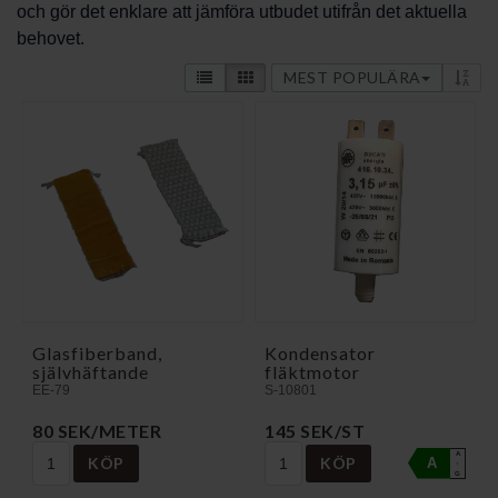
och gör det enklare att jämföra utbudet utifrån det aktuella
behovet.
MEST POPULÄRA
Glasfiberband,
Kondensator
självhäftande
fläktmotor
EE-79
S-10801
80 SEK/METER
145 SEK/ST
A
KÖP
KÖP
A
↑
G