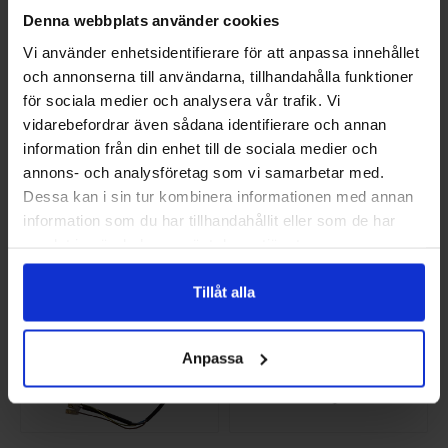
Denna webbplats använder cookies
Vi använder enhetsidentifierare för att anpassa innehållet
och annonserna till användarna, tillhandahålla funktioner
Brännkammare 25kW
Rökgasgivare Effecta
för sociala medier och analysera vår trafik. Vi
vedpanna
EE-21142
vidarebefordrar även sådana identifierare och annan
EE-301692
1 306,25 SEK/ST
information från din enhet till de sociala medier och
481 SEK/ST
annons- och analysföretag som vi samarbetar med.
KÖP
KÖP
Dessa kan i sin tur kombinera informationen med annan
information som du har tillhandahållit eller som de har
samlat in när du har använt deras tjänster.
Tillåt alla
Anpassa