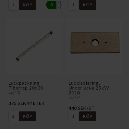
A
KÖP
KÖP
A
↑
G
Luckpackning,
Luckisolering,
Fiberrep 20x30
Underlucka 25kW
2010
EE-772
EE-727
375 SEK/METER
440 SEK/ST
KÖP
KÖP