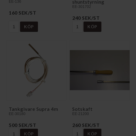
shuntstyrning
EE-136
EE-301702
160 SEK/ST
240 SEK/ST
KÖP
KÖP
Tankgivare Supra 4m
Sotskaft
EE-30180
EE-21200
500 SEK/ST
260 SEK/ST
KÖP
KÖP