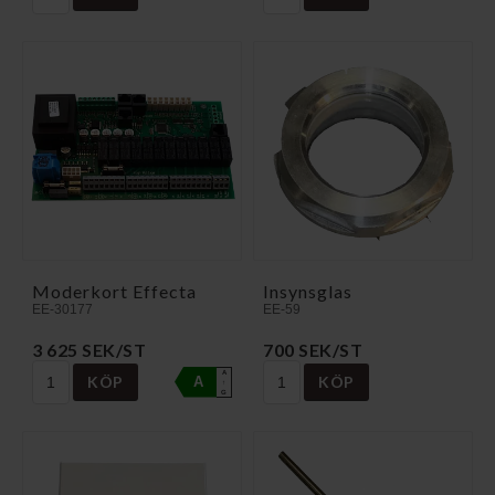
Moderkort Effecta
Insynsglas
EE-30177
EE-59
3 625 SEK/ST
700 SEK/ST
A
KÖP
KÖP
A
↑
G