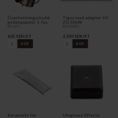
Överhettningsskydd
Tigex med adapter till
pelletspannor 1-fas
25/35kW
EE-1271
EE-552321
625 SEK/ST
2 250 SEK/ST
KÖP
KÖP
Keramiskt lim
Utegivare Effecta