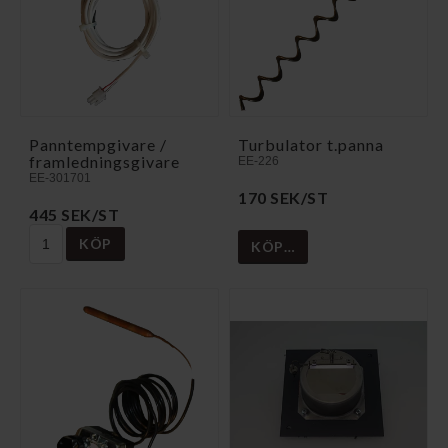
Panntempgivare /
Turbulator t.panna
framledningsgivare
EE-226
EE-301701
170 SEK/ST
445 SEK/ST
KÖP
KÖP…