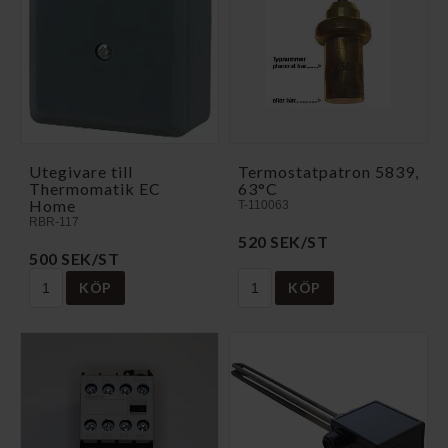
Utegivare till
Termostatpatron 5839,
Thermomatik EC
63°C
Home
T-110063
RBR-117
520 SEK/ST
500 SEK/ST
KÖP
KÖP