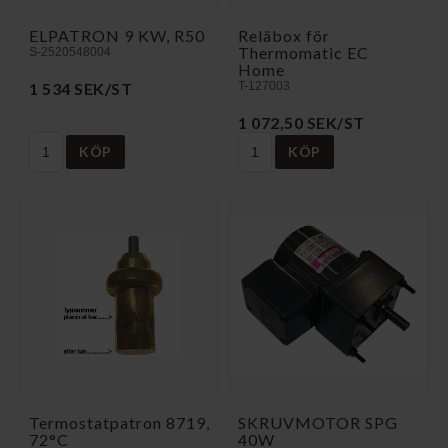
ELPATRON 9 KW, R50
Reläbox för
Thermomatic EC
S-2520548004
Home
1 534 SEK/ST
T-127003
1 072,50 SEK/ST
KÖP
KÖP
Termostatpatron 8719,
SKRUVMOTOR SPG
72°C
40W