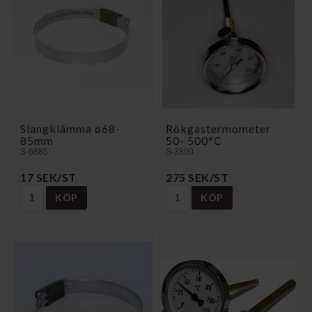
Slangklämma ø68-
Rökgastermometer
85mm
50- 500°C
S-6885
S-3800
17 SEK/ST
275 SEK/ST
KÖP
KÖP