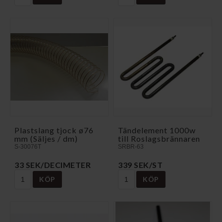
Plastslang tjock ø76
Tändelement 1000w
mm (Säljes / dm)
till Roslagsbrännaren
S-30076T
SRBR-63
33 SEK/DECIMETER
339 SEK/ST
KÖP
KÖP