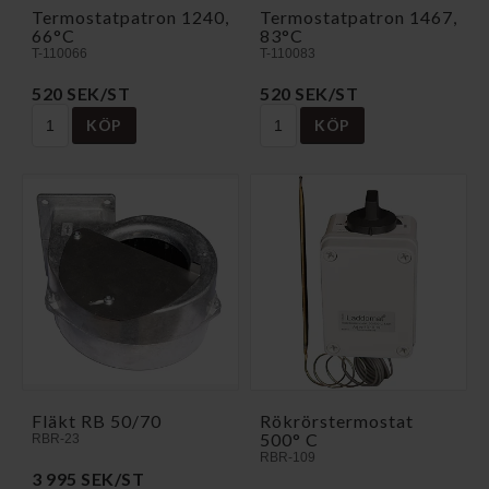
Termostatpatron 1240,
Termostatpatron 1467,
66°C
83°C
T-110066
T-110083
520 SEK/ST
520 SEK/ST
KÖP
KÖP
Fläkt RB 50/70
Rökrörstermostat
500° C
RBR-23
RBR-109
3 995 SEK/ST