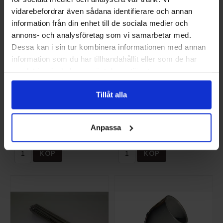
vidarebefordrar även sådana identifierare och annan
information från din enhet till de sociala medier och
annons- och analysföretag som vi samarbetar med.
Dessa kan i sin tur kombinera informationen med annan
information som du har tillhandahållit eller som de har
samlat in när du har använt deras tjänster.
Tillåt alla
Motdragslucka KW
Thermomatik EC
RaRo
Home (Trådbunden)
RBR-106
RBR-161
Anpassa
950 SEK/ST
4 700 SEK/ST
KÖP
KÖP