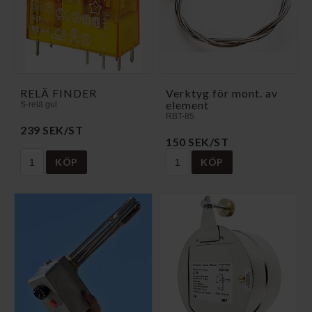
RELÄ FINDER
Verktyg för mont. av
element
S-relä gul
RBT-85
239 SEK/ST
150 SEK/ST
KÖP
KÖP