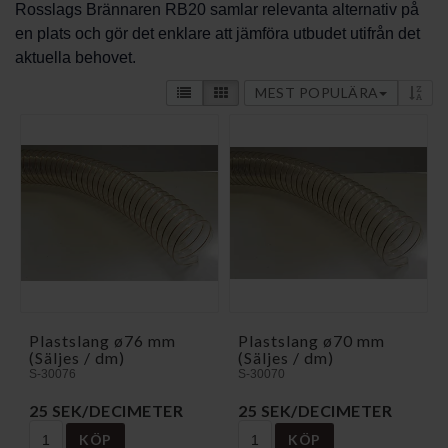
Rosslags Brännaren RB20 samlar relevanta alternativ på
en plats och gör det enklare att jämföra utbudet utifrån det
aktuella behovet.
MEST POPULÄRA
Plastslang ø76 mm
Plastslang ø70 mm
(Säljes / dm)
(Säljes / dm)
S-30076
S-30070
25 SEK/DECIMETER
25 SEK/DECIMETER
KÖP
KÖP