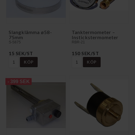
Slangklämma ø58-
Tanktermometer –
75mm
Instickstermometer
S-5875
RBR-21
15 SEK/ST
150 SEK/ST
KÖP
KÖP
- 399 SEK