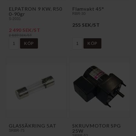
ELPATRON 9 KW, R50
Flamvakt 45°
0-90gr
RBR-30
S-2031
255 SEK/ST
2 490 SEK/ST
2 889 SEK/ST
KÖP
KÖP
GLASSÄKRING 5AT
SKRUVMOTOR SPG
25W
SRBR-75
SRBR-52