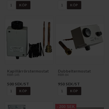
KÖP
KÖP
Kapillärrörstermostat
Dubbeltermostat
RBR-145
RBR-84
500 SEK/ST
950 SEK/ST
KÖP
KÖP
- 200 SEK