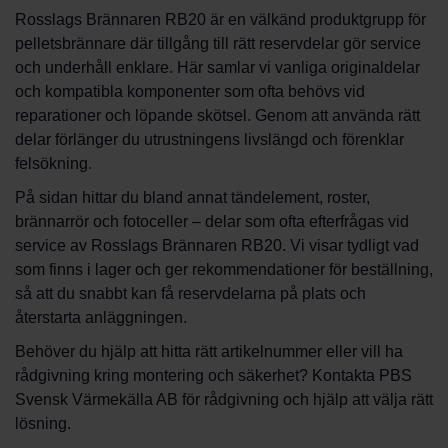
Rosslags Brännaren RB20 är en välkänd produktgrupp för
pelletsbrännare där tillgång till rätt reservdelar gör service
och underhåll enklare. Här samlar vi vanliga originaldelar
och kompatibla komponenter som ofta behövs vid
reparationer och löpande skötsel. Genom att använda rätt
delar förlänger du utrustningens livslängd och förenklar
felsökning.
På sidan hittar du bland annat tändelement, roster,
brännarrör och fotoceller – delar som ofta efterfrågas vid
service av Rosslags Brännaren RB20. Vi visar tydligt vad
som finns i lager och ger rekommendationer för beställning,
så att du snabbt kan få reservdelarna på plats och
återstarta anläggningen.
Behöver du hjälp att hitta rätt artikelnummer eller vill ha
rådgivning kring montering och säkerhet? Kontakta PBS
Svensk Värmekälla AB för rådgivning och hjälp att välja rätt
lösning.