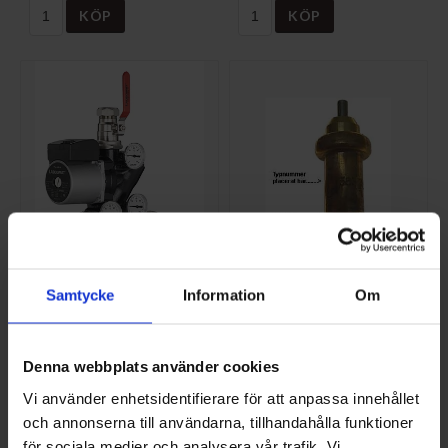
KÖP
KÖP
Laddomat 21-60 ErP
Termostatpatron 1456,
Samtycke
Information
Om
78°C
RBR-89
T-110078
5 875 SEK/ST
520 SEK/ST
Denna webbplats använder cookies
KÖP
KÖP
Vi använder enhetsidentifierare för att anpassa innehållet
och annonserna till användarna, tillhandahålla funktioner
för sociala medier och analysera vår trafik. Vi