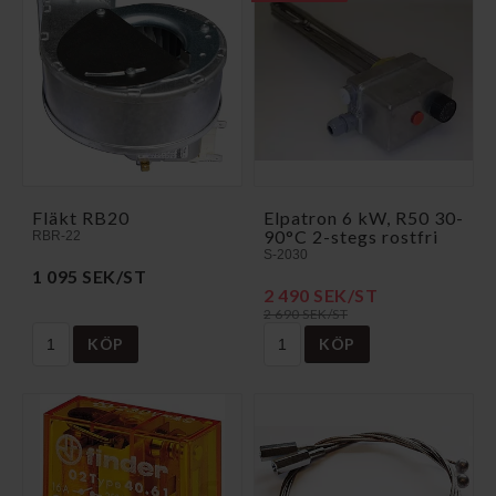
Fläkt RB20
Elpatron 6 kW, R50 30-
90°C 2-stegs rostfri
RBR-22
S-2030
1 095 SEK/ST
2 490 SEK/ST
2 690 SEK/ST
KÖP
KÖP