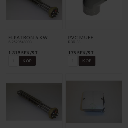
ELPATRON 6 KW
PVC MUFF
S-2520548003
RBR-38
1 319 SEK/ST
175 SEK/ST
KÖP
KÖP