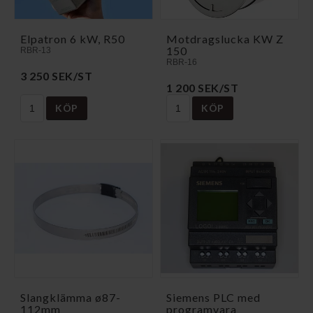
Elpatron 6 kW, R50
Motdragslucka KW Z
150
RBR-13
RBR-16
3 250 SEK/ST
1 200 SEK/ST
KÖP
KÖP
Slangklämma ø87-
Siemens PLC med
112mm
programvara