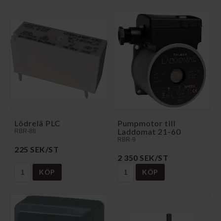
Lödrelä PLC
Pumpmotor till
Laddomat 21-60
RBR-88
RBR-9
225 SEK/ST
2 350 SEK/ST
KÖP
KÖP