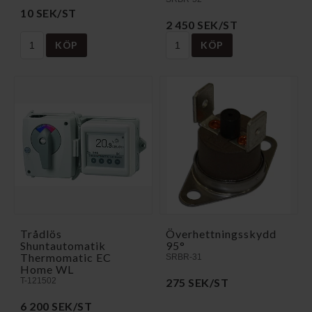
10 SEK/ST
2 450 SEK/ST
KÖP
KÖP
Trådlös
Överhettningsskydd
Shuntautomatik
95°
Thermomatic EC
SRBR-31
Home WL
T-121502
275 SEK/ST
6 200 SEK/ST