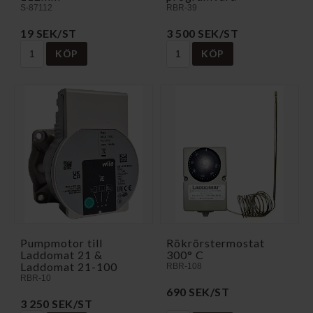
S-87112
RBR-39
19 SEK/ST
3 500 SEK/ST
KÖP
KÖP
Pumpmotor till
Rökrörstermostat
Laddomat 21 &
300° C
Laddomat 21-100
RBR-108
RBR-10
690 SEK/ST
3 250 SEK/ST