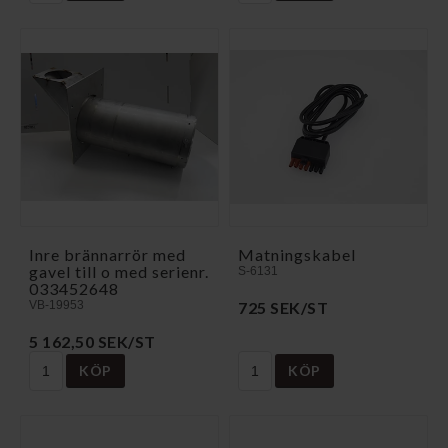
Inre brännarrör med
Matningskabel
gavel till o med serienr.
S-6131
033452648
VB-19953
725 SEK/ST
5 162,50 SEK/ST
KÖP
KÖP