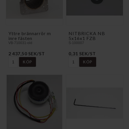
Yttre brännarrör m
NITBRICKA NB
inre fästen
5x16x1 FZB
VB-710031-old
S-100007
2 437,50 SEK/ST
0,31 SEK/ST
KÖP
KÖP