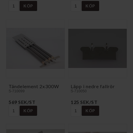
KÖP
KÖP
Tändelement 2x300W
Läpp i nedre fallrör
S-710099
S-710050
569 SEK/ST
125 SEK/ST
KÖP
KÖP