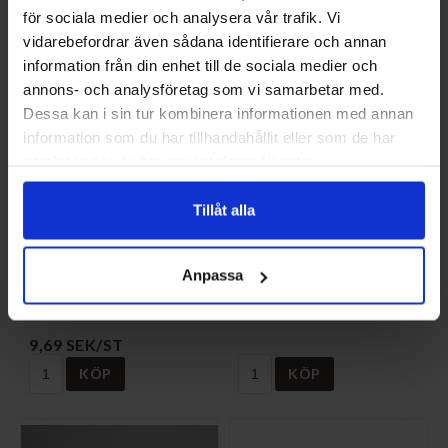
för sociala medier och analysera vår trafik. Vi
vidarebefordrar även sådana identifierare och annan
information från din enhet till de sociala medier och
annons- och analysföretag som vi samarbetar med.
Dessa kan i sin tur kombinera informationen med annan
information som du har tillhandahållit eller som de har
samlat in när du har använt deras tjänster.
Tillåt alla
Distans M4-20mm
Programmerad krets
(Höger sida) till
Viking Bio 20
snabbfäste/Spänne,
Anpassa
VB-219997-20
Viking Bio
S-101119
1 350 SEK/ST
9,69 SEK/ST
KÖP
KÖP