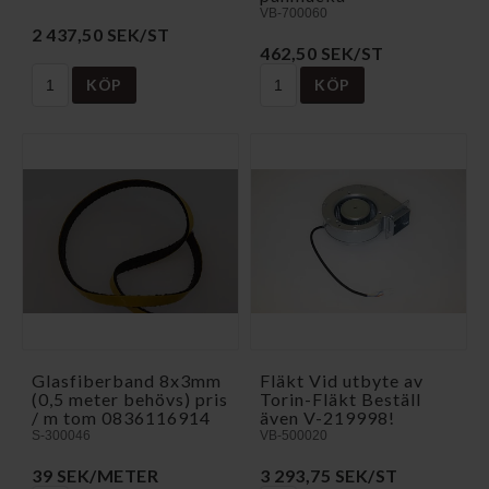
VB-700060
2 437,50 SEK/ST
462,50 SEK/ST
KÖP
KÖP
Glasfiberband 8x3mm
Fläkt Vid utbyte av
(0,5 meter behövs) pris
Torin-Fläkt Beställ
/ m tom 0836116914
även V-219998!
S-300046
VB-500020
39 SEK/METER
3 293,75 SEK/ST