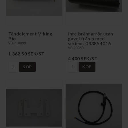
Tändelement Viking
Inre brännarrör utan
Bio
gavel från o med
serienr. 033854016
VB-710099
VB-19950
1 362,50 SEK/ST
4 400 SEK/ST
KÖP
KÖP