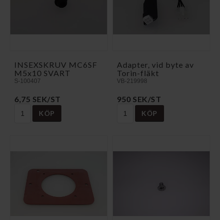
INSEXSKRUV MC6SF
Adapter, vid byte av
M5x10 SVART
Torin-fläkt
S-100407
VB-219998
6,75 SEK/ST
950 SEK/ST
KÖP
KÖP