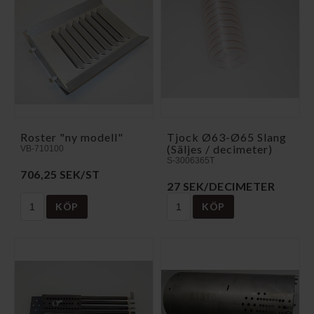
Roster "ny modell"
Tjock Ø63-Ø65 Slang
(Säljes / decimeter)
VB-710100
S-3006365T
706,25 SEK/ST
27 SEK/DECIMETER
KÖP
KÖP