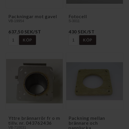
Packningar mot gavel
Fotocell
VB-19954
S-3011
637,50 SEK/ST
430 SEK/ST
KÖP
KÖP
Yttre brännarrör fr o m
Packning mellan
tillv. nr. 043762436
brännare och
pannlucka
VB-710031