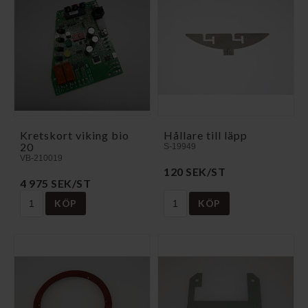
Kretskort viking bio
Hållare till läpp
20
S-19949
VB-210019
120 SEK/ST
4 975 SEK/ST
KÖP
KÖP