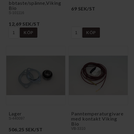
b­b­t­a­s­t­e­/­s­p­ä­n­n­e­,­V­i­k­i­n­g
Bio
69 SEK/ST
S-101116
12,69 SEK/ST
KÖP
KÖP
Lager
Panntemperaturgivare
med kontakt Viking
S-440097
Bio
506,25 SEK/ST
VB-3310