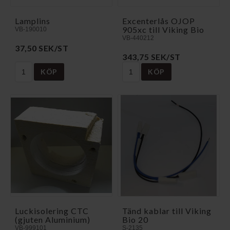
Lamplins
Excenterlås OJOP
905xc till Viking Bio
VB-190010
VB-440212
37,50 SEK/ST
343,75 SEK/ST
KÖP
KÖP
Luckisolering CTC
Tänd kablar till Viking
(gjuten Aluminium)
Bio 20
VB-999101
S-2135