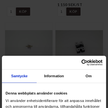
1 150 SEK/ST
KÖP
KÖP
Samtycke
Information
Om
Överhettningsskydd
Relä statiskt
fallrör
S-170090
S-120090
831,25 SEK/ST
Denna webbplats använder cookies
175 SEK/ST
Vi använder enhetsidentifierare för att anpassa innehållet
KÖP
KÖP
och annonserna till användarna, tillhandahålla funktioner