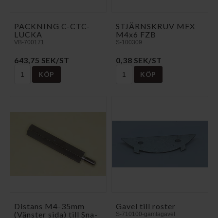
PACKNING C-CTC-
STJÄRNSKRUV MFX
LUCKA
M4x6 FZB
VB-700171
S-100309
643,75 SEK/ST
0,38 SEK/ST
KÖP
KÖP
Distans M4-35mm
Gavel till roster
(Vänster sida) till S­n­a­
S-710100-gamlagavel