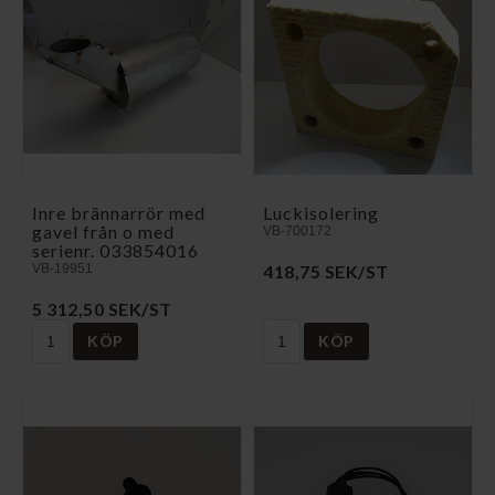
Inre brännarrör med
Luckisolering
gavel från o med
VB-700172
serienr. 033854016
VB-19951
418,75 SEK/ST
5 312,50 SEK/ST
KÖP
KÖP