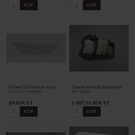
KÖP
KÖP
Gavel till roster nya
Gavel inre brännarrör
S-710100-nyaroster
VB-710065
69 SEK/ST
1 087,50 SEK/ST
KÖP
KÖP