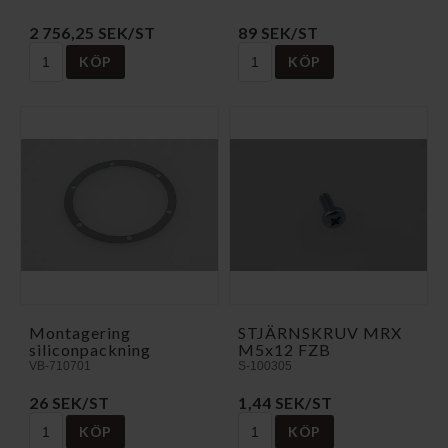
2 756,25 SEK/ST
89 SEK/ST
KÖP
KÖP
Montagering
STJÄRNSKRUV MRX
siliconpackning
M5x12 FZB
VB-710701
S-100305
26 SEK/ST
1,44 SEK/ST
KÖP
KÖP