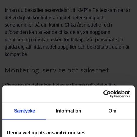
Innan du beställer reservdelar till KMP´s Pelletskaminer är
det viktigt att kontrollera modellbeteckning och
serienummer på din kamin. Olika årsmodeller och
utföranden kan använda olika delar, så noggrann
identifiering minskar risken för felköp. Vår personal kan
guida dig att hitta modelluppgifter och bekräfta att delen är
kompatibel.
Montering, service och säkerhet
Vissa reservdelar kan bytas av kunnig gör-det-själv-
personal, medan andra rekommenderas installeras av
fackman för att upprätthålla säker drift. PBS Svensk
Värmekälla AB erbjuder rådgivning om när professionell
Samtycke
Information
Om
installation eller service är lämplig. Vi uppmuntrar alltid till
att följa tillverkarens anvisningar och att säkerställa korrekt
montering för att undvika risker.
Denna webbplats använder cookies