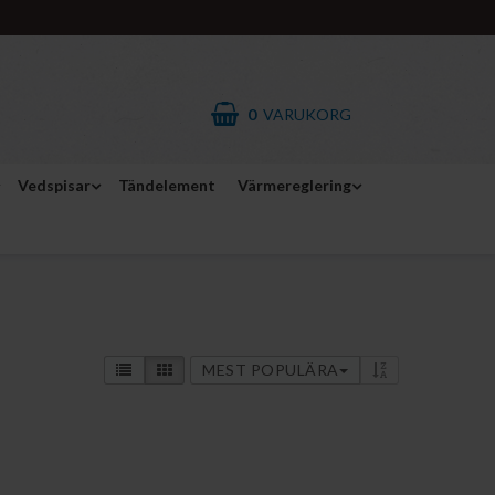
0
VARUKORG
Vedspisar
Tändelement
Värmereglering
MEST POPULÄRA