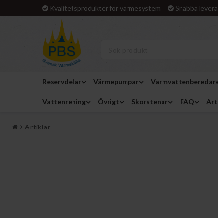
Kvalitetsprodukter för värmesystem
Snabba levera
Reservdelar
Värmepumpar
Varmvattenberedar
Vattenrening
Övrigt
Skorstenar
FAQ
Art
Artiklar