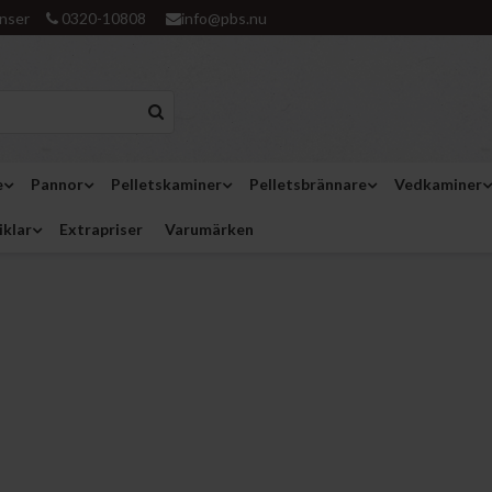
nser
0320-10808
info@pbs.nu
e
Pannor
Pelletskaminer
Pelletsbrännare
Vedkaminer
iklar
Extrapriser
Varumärken