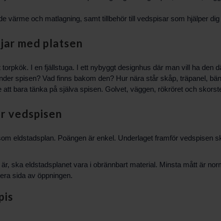
åde värme och matlagning
, samt
tillbehör till vedspisar
som hjälper dig
jar med platsen
torpkök. I en fjällstuga. I ett nybyggt designhus där man vill ha den
s under spisen? Vad finns bakom den? Hur nära står skåp, träpanel, bän
te att bara tänka på själva spisen. Golvet, väggen, rökröret och skor
ör vedspisen
 som eldstadsplan. Poängen är enkel. Underlaget framför vedspisen ska
 är, ska eldstadsplanet vara i obrännbart material. Minsta mått är n
dera sida av öppningen.
pis