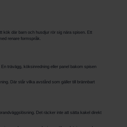
ett kök där barn och husdjur rör sig nära spisen. Ett
l med renare formspråk.
 En trävägg, köksinredning eller panel bakom spisen
ing. Där står vilka avstånd som gäller till brännbart
brandväggslösning. Det räcker inte att sätta kakel direkt