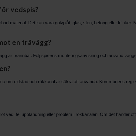
för vedspis?
art material. Det kan vara golvplåt, glas, sten, betong eller klinker. 
 mot en trävägg?
rävägg är brännbar. Följ spisens monteringsanvisning och använd väg
en?
a om eldstad och rökkanal är säkra att använda. Kommunens regler oc
ft, blöt ved, fel upptändning eller problem i rökkanalen. Om det händer o