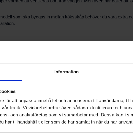
hjälper värmen att ventileras bort från väggen. Men även här gäller at
 modell som ska byggas in mellan köksskåp behöver du vara extra nog
llation.
brandskydd runt vedspis. Trä, spånskiva, MDF, väggpanel, tapet, kö
r. Olika modeller har olika konstruktion, effekt och strålningsvärme. D
Information
cookies
r
e för att anpassa innehållet och annonserna till användarna, tillh
al
n
vår trafik. Vi vidarebefordrar även sådana identifierare och anna
nnons- och analysföretag som vi samarbetar med. Dessa kan i sin
har tillhandahållit eller som de har samlat in när du har använt 
e. Ta fram tumstocken innan du beställer. Den lilla detaljen kan spara