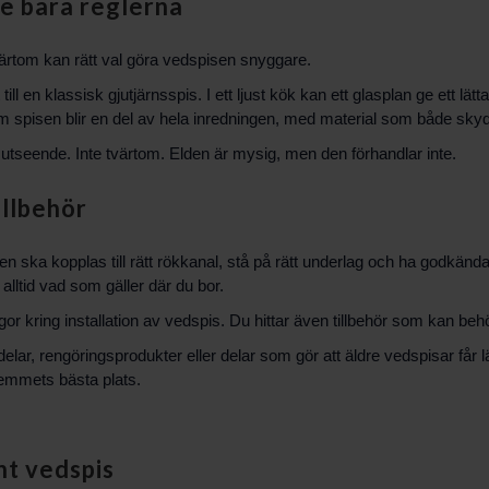
e bara reglerna
ärtom kan rätt val göra vedspisen snyggare.
l en klassisk gjutjärnsspis. I ett ljust kök kan ett glasplan ge ett lätta
kom spisen blir en del av hela inredningen, med material som både sky
 utseende. Inte tvärtom. Elden är mysig, men den förhandlar inte.
illbehör
Den ska kopplas till rätt rökkanal, stå på rätt underlag och ha godkän
alltid vad som gäller där du bor.
gor kring
installation av vedspis
. Du hittar även
tillbehör
som kan behö
delar, rengöringsprodukter eller delar som gör att äldre vedspisar får 
hemmets bästa plats.
nt vedspis