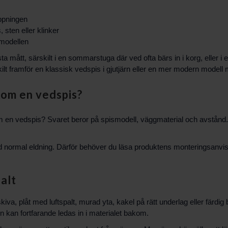
öppningen
 sten eller klinker
 modellen
ta mått, särskilt i en sommarstuga där ved ofta bärs in i korg, eller i 
ilt framför en klassisk vedspis i gjutjärn eller en mer modern model
om en vedspis?
 en vedspis? Svaret beror på spismodell, väggmaterial och avstånd.
 vid normal eldning. Därför behöver du läsa produktens monteringsanvisn
alt
va, plåt med luftspalt, murad yta, kakel på rätt underlag eller färdig 
 kan fortfarande ledas in i materialet bakom.