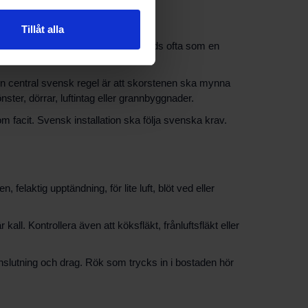
Tillåt alla
uvudregeln för vedspisar. Den används ofta som en
En central svensk regel är att skorstenen ska mynna
ster, dörrar, luftintag eller grannbyggnader.
 facit. Svensk installation ska följa svenska krav.
felaktig upptändning, för lite luft, blöt ved eller
all. Kontrollera även att köksfläkt, frånluftsfläkt eller
 anslutning och drag. Rök som trycks in i bostaden hör