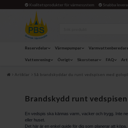
Kvalitetsprodukter för värmesystem
Snabba levera
Reservdelar
Värmepumpar
Varmvattenberedar
Vattenrening
Övrigt
Skorstenar
FAQ
Art
Artiklar
Så brandskyddar du runt vedspisen med golvp
Brandskydd runt vedspisen
En vedspis ska kännas varm, vacker och trygg. Inte nerv
eller huset.
Det här är en enkel guide för dig som planerar att köpa,