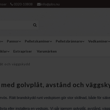
nser
0320-10808
info@pbs.nu
e
Pannor
Pelletskaminer
Pelletsbrännare
Vedkaminer
iklar
Extrapriser
Varumärken
låt och väggskydd
 med golvplåt, avstånd och väggsk
ös. Rätt brandskydd runt vedspisen gör stor skillnad, både för säker
 byta eller installera en vedspis. Vi går igenom golvplåt, avstånd, v