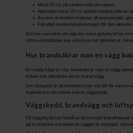
Minst 10 cm på vardera sida om spisen
Alternativt minst 20 cm utanför vardera sida av 
Använd obrännbart material, till exempel plåt, glas,
Följ alltid monteringsanvisningen för den aktuella
Det kan vara klokt att välja lite större golvskydd än mins
större eldstadsplan kan också se mer planerat ut. Särsk
Hur brandsäkrar man en vägg bak
En vanlig fråga är: Hur brandsäkrar man en vägg bakom
kräver mer eftertanke än en murad vägg.
Det viktigaste är att brännbara ytor inte blir för varma
material och om spisen kräver väggskydd.
Väggskydd, brandvägg och luftsp
Ett väggskydd kan bestå av till exempel brandklassad ski
på en träskiva och tänka att väggen är skyddad. Värmen