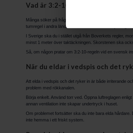
Vad är 3:2-10-regeln för vedspis
Många söker på frågan: Vad är 3:2-10-regeln för vedspis
tumregel i andra länder för hur skorstenens mynning ska
I Sverige ska du i stället utgå från Boverkets regler,
minst 1 meter över taktäckningen. Skorstenen ska också g
Så, om någon pratar om 3:2-10-regeln vid en svensk inst
När du eldar i vedspis och det ryk
Att elda i vedspis och det ryker in är både irriterande oc
problem med rökkanalen.
Börja enkelt. Använd torr ved. Öppna luftreglagen enligt s
annan ventilation inte skapar undertryck i huset.
Om problemet fortsätter ska du inte bara elda hårdare. D
inte hemma i ett friskt system.