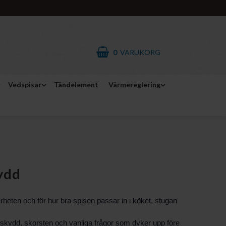
0
VARUKORG
Vedspisar
Tändelement
Värmereglering
ydd
heten och för hur bra spisen passar in i köket, stugan
äggskydd, skorsten och vanliga frågor som dyker upp före