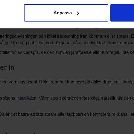
ar?
Anpassa
ar? Det är bra att känna till att 3:2-10-regeln inte är den svenska h
 placeras i förhållande till tak och närliggande byggnadsdelar.
 monteringsanvisningen och lokal bedömning från kommun eller sotare. 
e bra drag och leda bort rökgaser så att de inte förs tillbaka mot fön
allation av vedspis, se den som en jämförelse eller tumregel. Inte som
er in
h en varningssignal. Rök i rummet kan bero på dåligt drag, kall skorsten, 
pisens instruktion. Värm upp skorstenen försiktigt, särskilt när den är k
å är det bättre att låta sotare eller fackperson kontrollera rökkanal,