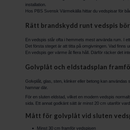
installation.
Hos PBS Svensk Värmekälla hittar du
vedspisar för b
Rätt brandskydd runt vedspis bör
En vedspis står ofta i hemmets mest använda rum. I ett 
Det första steget är att titta på omgivningen. Vad finn
En vedspis ger värme åt flera håll. Därför räcker det in
Golvplåt och eldstadsplan framf
Golvplåt, glas, sten, klinker eller betong kan användas
hamnar där.
För en sluten eldstad, vilket en modern vedspis normalt
sida. Ett annat godkänt sätt är minst 20 cm utanför var
Mått för golvplåt vid sluten veds
Minst 30 cm framför vedspisen