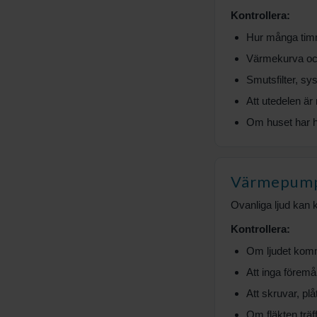
Kontrollera:
Hur många timm
Värmekurva och
Smutsfilter, sy
Att utedelen är r
Om huset har h
Värmepumpe
Ovanliga ljud kan ko
Kontrollera:
Om ljudet komme
Att inga föremå
Att skruvar, plå
Om fläkten träff