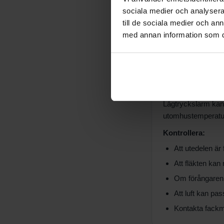
Att alla nödvän
sociala medier och analysera 
Att systemet är 
till de sociala medier och a
Att cirkulation
med annan information som du 
Att värmesyste
Lågtrycksl
Lågtryckslarm kan b
utomhustemperatur 
Kontrollera:
Att utedelen är 
Att fläkten kan r
Om förångaren 
Att luft kan pas
Kontakta fack