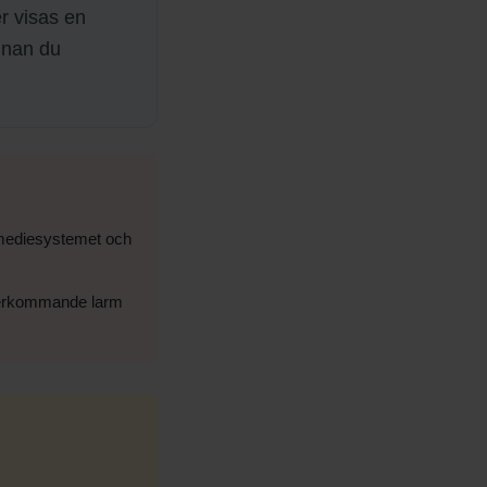
r visas en
nnan du
ldmediesystemet och
 återkommande larm