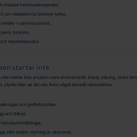
h önskad inomhustemperatur.
h om radiatorerna behöver luftas.
 ventiler i värmesystemet.
mpens funktion.
och returtemperatur.
n startar inte
e startar kan orsaken vara strömavbrott, trasig säkring, aktivt lar
 styrfel eller att det inte finns något aktuellt värmebehov.
äkringar och jordfelsbrytare.
gg och felkod.
mperaturinställningar.
 eller extern styrning är aktiverad.