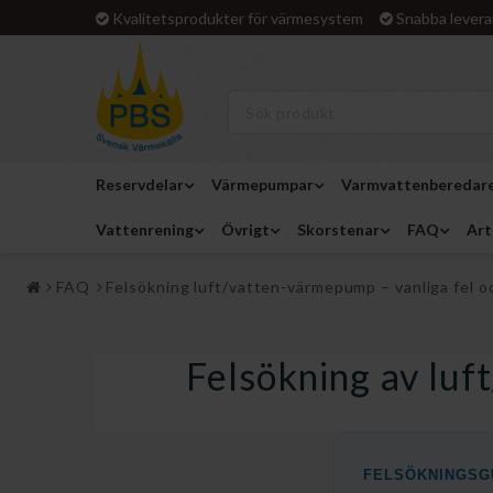
Kvalitetsprodukter för värmesystem
Snabba levera
Reservdelar
Värmepumpar
Varmvattenberedar
Vattenrening
Övrigt
Skorstenar
FAQ
Art
FAQ
Felsökning luft/vatten-värmepump – vanliga fel o
Felsökning av luf
Felsökning l
FELSÖKNINGSG