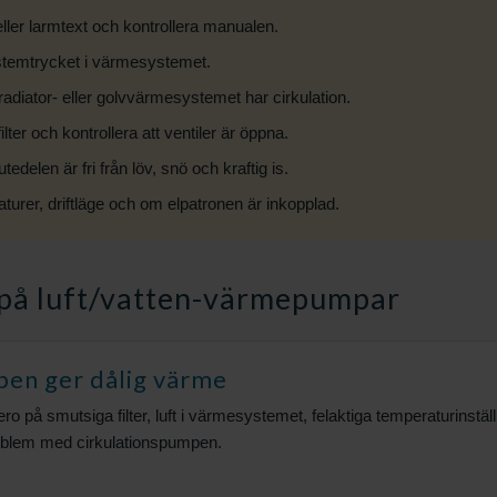
eller larmtext och kontrollera manualen.
stemtrycket i värmesystemet.
 radiator- eller golvvärmesystemet har cirkulation.
ter och kontrollera att ventiler är öppna.
utedelen är fri från löv, snö och kraftig is.
turer, driftläge och om elpatronen är inkopplad.
l på luft/vatten-värmepumpar
n ger dålig värme
o på smutsiga filter, luft i värmesystemet, felaktiga temperaturinställ
problem med cirkulationspumpen.