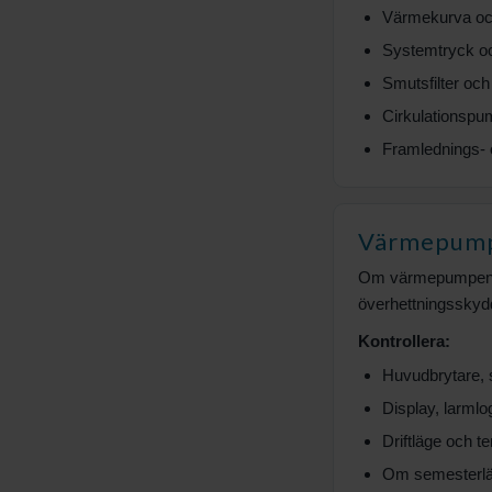
Värmekurva oc
Systemtryck oc
Smutsfilter och
Cirkulationspu
Framlednings- 
Värmepumpe
Om värmepumpen int
överhettningsskydd,
Kontrollera:
Huvudbrytare, s
Display, larmlo
Driftläge och te
Om semesterläge