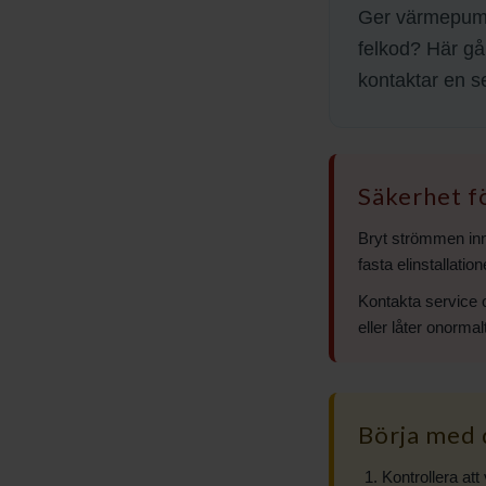
Ger värmepumpe
felkod? Här gå
kontaktar en se
Säkerhet f
Bryt strömmen inn
fasta elinstallatio
Kontakta service 
eller låter onorma
Börja med 
Kontrollera at