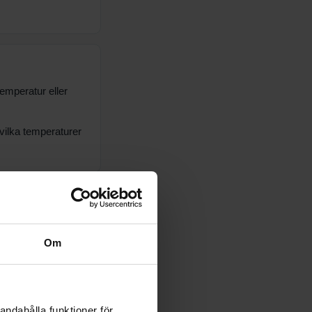
temperatur eller
 vilka temperaturer
e. Vanliga orsaker
Om
andahålla funktioner för