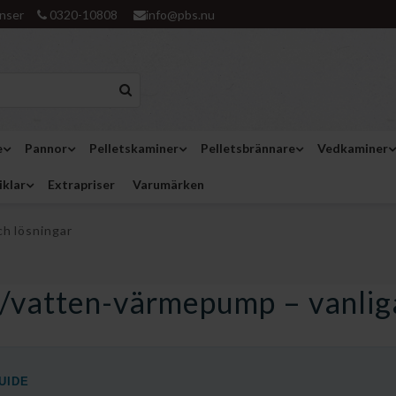
nser
0320-10808
info@pbs.nu
e
Pannor
Pelletskaminer
Pelletsbrännare
Vedkaminer
iklar
Extrapriser
Varumärken
ch lösningar
t/vatten-värmepump – vanliga
uft/vatten-värmepump – vanliga fel 
UIDE