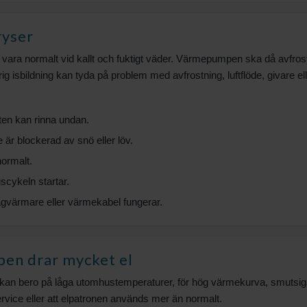
ryser
an vara normalt vid kallt och fuktigt väder. Värmepumpen ska då avfros
arig isbildning kan tyda på problem med avfrostning, luftflöde, givare el
ten kan rinna undan.
e är blockerad av snö eller löv.
normalt.
scykeln startar.
rågvärmare eller värmekabel fungerar.
n drar mycket el
an bero på låga utomhustemperaturer, för hög värmekurva, smutsiga f
service eller att elpatronen används mer än normalt.