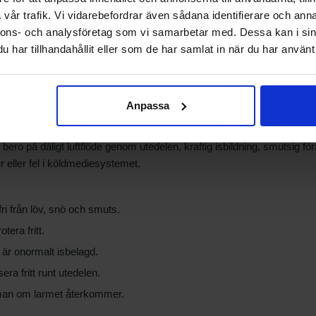
diga ventiler är öppna.
vår trafik. Vi vidarebefordrar även sådana identifierare och anna
avluftat och har rätt tryck.
nnons- och analysföretag som vi samarbetar med. Dessa kan i sin
spumpen går.
har tillhandahållit eller som de har samlat in när du har använt 
met kan ta emot värmen.
Anpassa
arm
ero på dåligt luftflöde genom utedelen, kraftig isbildning, smutsig fö
eller fel i köldmediesystemet.
fri från löv, snö och smuts.
otera fritt.
är onormalt isbelagd.
sera fritt runt utedelen.
man om larmet återkommer.