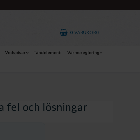
0
VARUKORG
Vedspisar
Tändelement
Värmereglering
 fel och lösningar
och lösningar