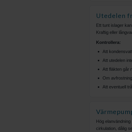
Utedelen f
Ett tunt islager k
Kraftig eller långv
Kontrollera:
Att kondensvat
Att utedelen int
Att fläkten går 
Om avfrostning
Att eventuell t
Värmepumpe
Hög elanvändning k
cirkulation, dålig 