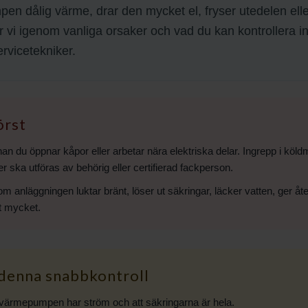
n dålig värme, drar den mycket el, fryser utedelen elle
r vi igenom vanliga orsaker och vad du kan kontrollera i
rvicetekniker.
örst
an du öppnar kåpor eller arbetar nära elektriska delar. Ingrepp i kö
ner ska utföras av behörig eller certifierad fackperson.
om anläggningen luktar bränt, löser ut säkringar, läcker vatten, ger
lt mycket.
denna snabbkontroll
t värmepumpen har ström och att säkringarna är hela.