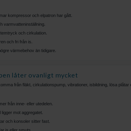
ar kompressor och elpatron har gått.
 varmvatteninställning.
stemtryck och cirkulation.
en och fri från is.
ögre värmebehov än tidigare.
n låter ovanligt mycket
mma från fläkt, cirkulationspump, vibrationer, isbildning, lösa plåtar el
r från inne- eller utedelen.
l ligger mot aggregatet.
tar och konsoler sitter fast.
ar is eller smuts.