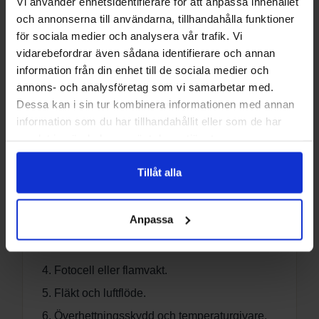
Vi använder enhetsidentifierare för att anpassa innehållet
Att eventuell rökgasfläkt fungerar korrekt.
och annonserna till användarna, tillhandahålla funktioner
för sociala medier och analysera vår trafik. Vi
vidarebefordrar även sådana identifierare och annan
information från din enhet till de sociala medier och
Brännaren larmar
annons- och analysföretag som vi samarbetar med.
Börja alltid med att läsa av felkoden och jämföra
Dessa kan i sin tur kombinera informationen med annan
den med brännarens manual. Samma symptom
information som du har tillhandahållit eller som de har
kan ha olika orsak beroende på fabrikat och
samlat in när du har använt deras tjänster.
modell.
Tillåt alla
Kontrollera i denna ordning:
Pelletsförråd och matarskruv.
Anpassa
Brännkopp, luftöppningar och rengöring.
Tändelement.
Fotocell eller flamvakt.
Fläkt och luftflöde.
Överhettningsskydd och temperaturgivare.