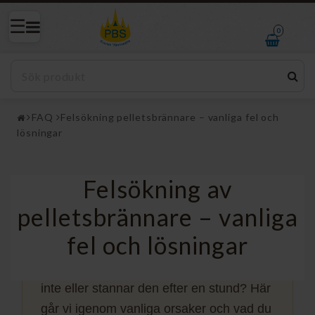
0
FAQ
Felsökning pelletsbrännare – vanliga fel och
lösningar
Felsökning pelletsbrännare –
Felsökning av
vanliga fel och lösningar
pelletsbrännare – vanliga
fel och lösningar
FELSÖKNINGSGUIDE
Startar inte pelletsbrännaren, tänder den
inte eller stannar den efter en stund? Här
går vi igenom vanliga orsaker och vad du