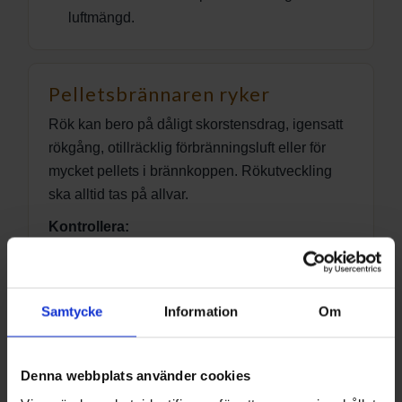
luftmängd.
Pelletsbrännaren ryker
Rök kan bero på dåligt skorstensdrag, igensatt
rökgång, otillräcklig förbränningsluft eller för
mycket pellets i brännkoppen. Rökutveckling
ska alltid tas på allvar.
Kontrollera:
Att skorsten och rökgångar inte är
blockerade.
Att pannans luckor och tätningar sluter tätt.
Samtycke
Information
Om
Att brännaren får tillräckligt med
förbränningsluft.
Denna webbplats använder cookies
Att brännkoppen inte är överfylld.