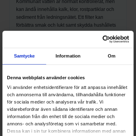
Kommunalt vatten är normalt kontrollerat, men
kan ändå innehålla kalk, klor, rostpartiklar och
sediment från ledningsnätet. Ett filter kan
förbättra smak och lukt samt skydda hushållets
installationer.
Samtycke
Information
Om
Egen brunn
Brunnsvatten kan innehålla järn, mangan, kalk,
humus, partiklar, bakterier och andra ämnen. För
Denna webbplats använder cookies
egen brunn rekommenderas alltid en
Vi använder enhetsidentifierare för att anpassa innehållet
vattenanalys innan filter väljs.
och annonserna till användarna, tillhandahålla funktioner
för sociala medier och analysera vår trafik. Vi
vidarebefordrar även sådana identifierare och annan
Så väljer du rätt vattenfilter
information från din enhet till de sociala medier och
annons- och analysföretag som vi samarbetar med.
Dessa kan i sin tur kombinera informationen med annan
Identifiera problemet:
smak, lukt, kalk, partiklar,