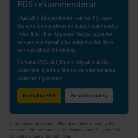
PBS rekommenderar
Utgå alltid från problemet i vattnet. För egen
brunn rekommenderas en aktuell vattenanalys
innan filter väljs. Anpassa filtertyp, kapacitet
och serviceintervall efter vattenkvalitet, flöde
och hushållets förbrukning.
Kontakta PBS så hjälper vi dig att hitta rätt
vattenfilter, filterhus, filterpatron eller komplett
vattenreningssystem.
Kontakta PBS
Se vattenrening
Informationen är generell. Filterval och dimensionering ska
anpassas efter vattenanalys, användningsområde, vattenflöde
och installationens förutsättningar.