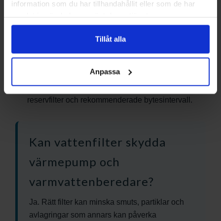
information som du har tillhandahållit eller som de har
järn, mangan eller bakterier.
samlat in när du har använt deras tjänster.
Gör en vattenanalys:
särskilt viktigt vid egen
brunn eller oklara vattenproblem.
Tillåt alla
Välj rätt kapacitet:
anpassa filter och flöde efter
hushållets vattenförbrukning.
Anpassa
Planera underhållet:
kontrollera servicebehov,
reservfilter och rekommenderade bytesintervall.
Kan vattenfilter skydda
värmepump och
varmvattenberedare?
Ja. Rätt filter kan minska smuts, partiklar och
avlagringar som annars kan påverka