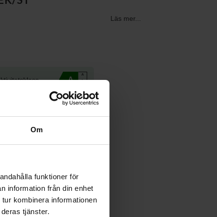
Läs mer...
A
A
ktivitetsklass
↑
G
Om
andahålla funktioner för
n information från din enhet
med kort
 tur kombinera informationen
ebaronen
deras tjänster.