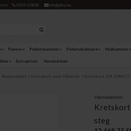
nser
0320-10808
info@pbs.nu
e
Pannor
Pelletskaminer
Pelletsbrännare
Vedkaminer
iklar
Extrapriser
Varumärken
 Reservdelar
Kretskort med tillbehör
Kretskort OX 15NG 7 a
Värmebaronen
Kretskort
steg
12 468,75 