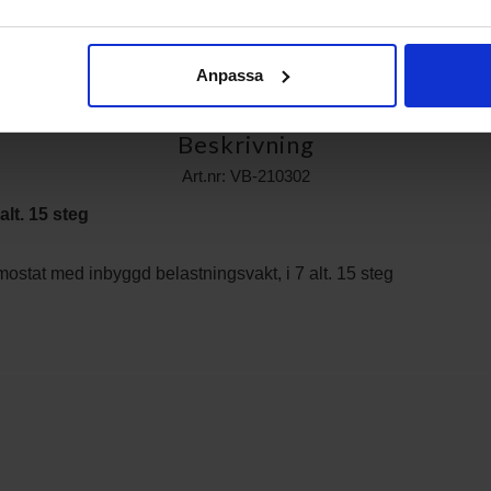
Anpassa
Beskrivning
Art.nr: VB-210302
lt. 15 steg
rmostat med inbyggd belastningsvakt, i 7 alt. 15 steg