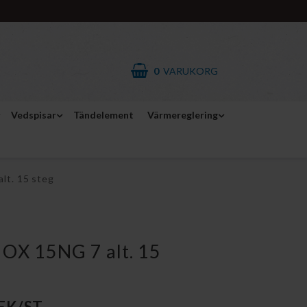
0
VARUKORG
Vedspisar
Tändelement
Värmereglering
lt. 15 steg
 OX 15NG 7 alt. 15
SEK/ST