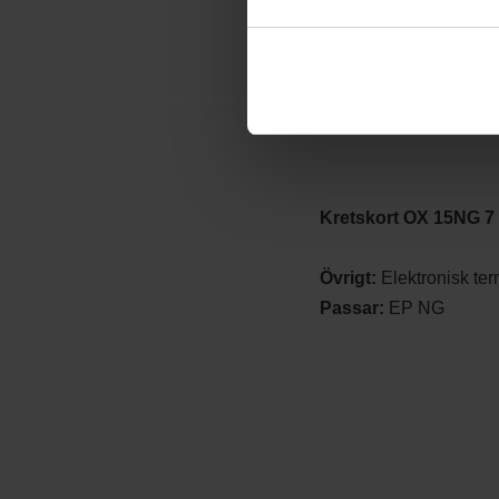
Kretskort OX 15NG 7 a
Övrigt:
 Elektronisk te
Passar:
 EP NG