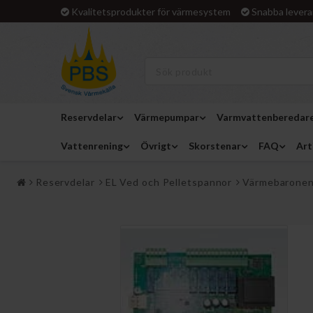
Kvalitetsprodukter för värmesystem
Snabba levera
Reservdelar
Värmepumpar
Varmvattenberedar
Vattenrening
Övrigt
Skorstenar
FAQ
Art
Reservdelar
EL Ved och Pelletspannor
Värmebaronen