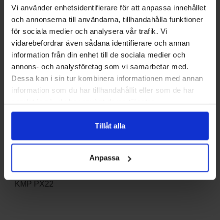
Vi använder enhetsidentifierare för att anpassa innehållet
och annonserna till användarna, tillhandahålla funktioner
Betala säkert med kort
för sociala medier och analysera vår trafik. Vi
vidarebefordrar även sådana identifierare och annan
DELA
information från din enhet till de sociala medier och
annons- och analysföretag som vi samarbetar med.
Dessa kan i sin tur kombinera informationen med annan
information som du har tillhandahållit eller som de har
Beskrivning
samlat in när du har använt deras tjänster.
Art.nr: S-8352
Tillåt alla
Apparatintag med nätfilter 
Passar till:
Anpassa
KMP PX22