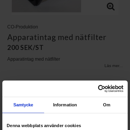
CO-Produktion
Apparatintag med nätfilter
200 SEK/ST
Apparatintag med nätfilter
Läs mer...
KÖP
Samtycke
Information
Om
Denna webbplats använder cookies