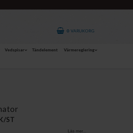
0
VARUKORG
Vedspisar
Tändelement
Värmereglering
mator
EK/ST
Läs mer...