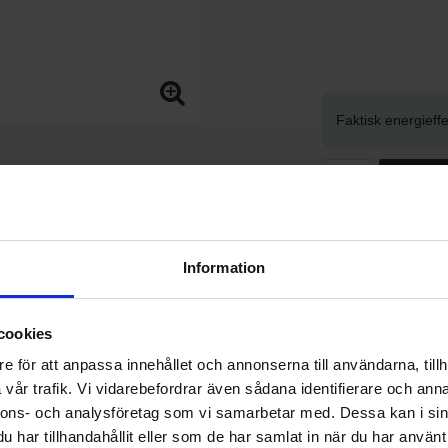
Faktisk energieffe
KÖP
Information
cookies
Betala säkert 
e för att anpassa innehållet och annonserna till användarna, tillh
Varumärke
Värm
vår trafik. Vi vidarebefordrar även sådana identifierare och anna
nnons- och analysföretag som vi samarbetar med. Dessa kan i sin
har tillhandahållit eller som de har samlat in när du har använt 