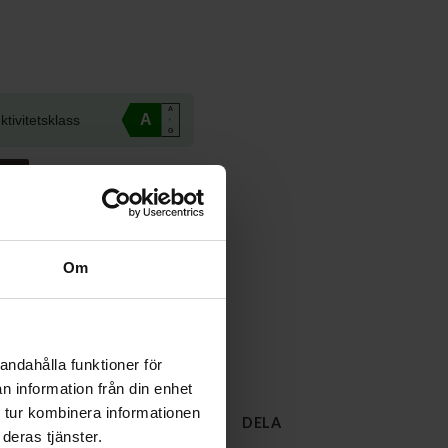
A
A
ktivitetsklass
↑
G
Om
med kort
andahålla funktioner för
ebaronen
n information från din enhet
 tur kombinera informationen
DELA
deras tjänster.