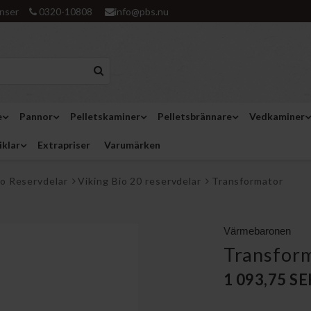
nser
0320-10808
info@pbs.nu
e
Pannor
Pelletskaminer
Pelletsbrännare
Vedkaminer
iklar
Extrapriser
Varumärken
o Reservdelar
Viking Bio 20 reservdelar
Transformator
Värmebaronen
Transfor
1 093,75 S