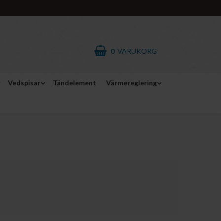
0
VARUKORG
Vedspisar
Tändelement
Värmereglering