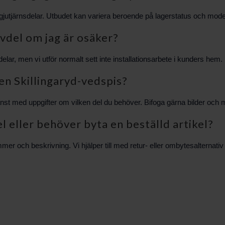
a gjutjärnsdelar. Utbudet kan variera beroende på lagerstatus och model
rvdel om jag är osäker?
lar, men vi utför normalt sett inte installationsarbete i kunders hem. 
 en Skillingaryd-vedspis?
nst med uppgifter om vilken del du behöver. Bifoga gärna bilder och m
el eller behöver byta en beställd artikel?
 och beskrivning. Vi hjälper till med retur- eller ombytesalternativ e