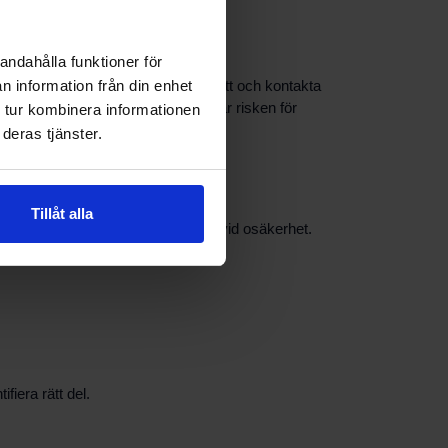
andahålla funktioner för
 ta gärna en bild eller anteckna mått och kontakta
n information från din enhet
underlättar identifiering och minskar risken för
 tur kombinera informationen
deras tjänster.
Tillåt alla
ertillgång och ger rekommendationer vid osäkerhet.
fiera rätt del.