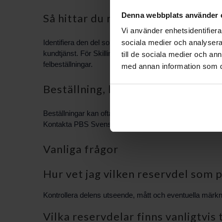
Denna webbplats använder 
Så hittar du rätt reservdel
Vi använder enhetsidentifierar
Identifiera den del som behöver bytas genom att kontrol
sociala medier och analysera 
kundtjänst. För Skillingaryd-vedspisar rekommenderar vi a
till de sociala medier och a
felbeställningar.
med annan information som du 
Beställning, leverans och kundser
Beställningar kan oftast hanteras via vår webbplats eller
Kontakta PBS Svensk Värmekälla AB för rådgivning och hj
Vanliga frågor
Hur vet jag vilken reservdel som 
Kontrollera delens utseende, mått och eventuella märkninga
Vilka reservdelar finns vanligtvis 