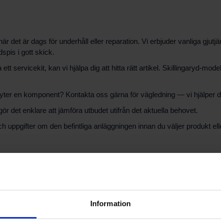
när det är dags för underhåll eller reparation. Vi erbjuder vanliga gjut
spis i gott skick.
ett servicekit, kan vi hjälpa dig att hitta rätt artikel. Skillingaryd-mo
er en komponent? Kontakta oss gärna för vägledning — vi hjälper dig at
gör det enklare att jämföra utbudet utifrån det aktuella behovet.
ch uppgifter om den befintliga anläggningen innan du väljer produkt ell
yd
inkluderar roster, brännjärn och cisternjärn samt olika gjutjärnsdelar
enovering och underhåll. När du letar efter delar är det bra att ha mo
Information