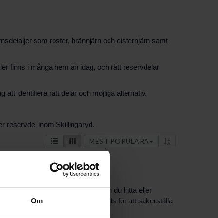
järnsdetaljer som roster, brännjärn och cisternjärn samt
deller finns i många hem än idag, och rätt reservdelar
t identifiera rätt delar och möjliga alternativ.
er reservdel inom Skillingaryd.
MEST POPULÄRA
. Hos PBS Svensk Värmekälla AB kan du hitta eller
dellbeteckning eller mått till hands för att säkerställa
Om