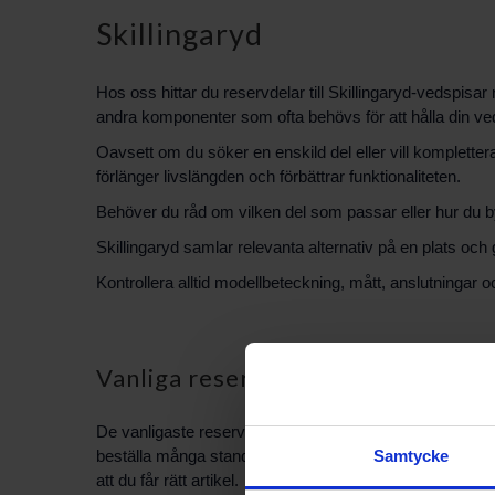
Skillingaryd
Hos oss hittar du reservdelar till Skillingaryd-vedspisar 
andra komponenter som ofta behövs för att hålla din ved
Oavsett om du söker en enskild del eller vill komplettera 
förlänger livslängden och förbättrar funktionaliteten.
Behöver du råd om vilken del som passar eller hur du byt
Skillingaryd samlar relevanta alternativ på en plats och 
Kontrollera alltid modellbeteckning, mått, anslutningar o
Vanliga reservdelar för Skillingar
De vanligaste reservdelarna till Skillingaryd-vedspisar 
beställa många standardkomponenter som ofta behövs vid r
Samtycke
att du får rätt artikel.