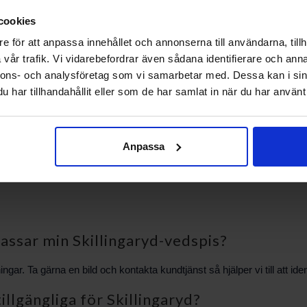
cookies
e för att anpassa innehållet och annonserna till användarna, tillh
lera delens form, fästen och eventuella märkningar. Om du är osäker,
vår trafik. Vi vidarebefordrar även sådana identifierare och anna
tt du beskriver vilken del det gäller och bifogar tydliga bilder — det 
nnons- och analysföretag som vi samarbetar med. Dessa kan i sin
har tillhandahållit eller som de har samlat in när du har använt 
vice
Anpassa
 genom att kontakta vår kundtjänst. Vi hjälper till att kontrollera lag
älp att välja rätt lösning.
passar min Skillingaryd-vedspis?
r. Ta gärna en bild och kontakta kundtjänst så hjälper vi till att identi
tillgängliga för Skillingaryd?