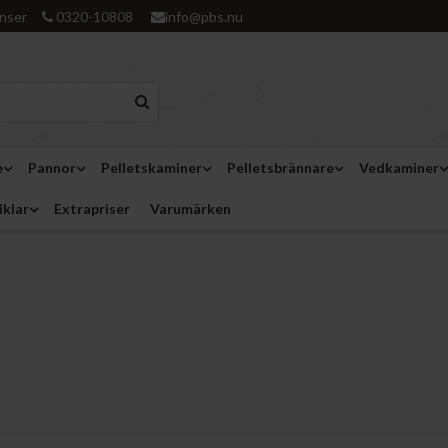
nser
0320-10808
info@pbs.nu
e
Pannor
Pelletskaminer
Pelletsbrännare
Vedkaminer
iklar
Extrapriser
Varumärken