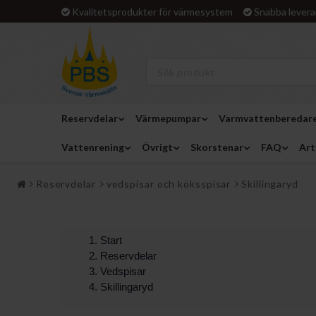
Kvalitetsprodukter för värmesystem
Snabba levera
Reservdelar
Värmepumpar
Varmvattenberedar
Vattenrening
Övrigt
Skorstenar
FAQ
Art
Reservdelar
vedspisar och köksspisar
Skillingaryd
Start
Reservdelar
Vedspisar
Skillingaryd