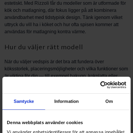
estetiskt. Med Rizzoli får du modeller som är utformade för
kök och matlagning, där fokus ligger på att kombinera
användbarhet med tidstypisk design. Tänk igenom vilket
uttryck du vill ha i köket och hur ofta spisen kommer att
användas för matlagning kontra värme.
Hur du väljer rätt modell
När du väljer vedspis är det bra att fundera över
köksstorlek, placeringsmöjligheter och vilka funktioner som
är viktiga för dig — till exempel bakugn, kokplatta eller
öppet fönster. Jämför modeller visuellt och diskutera dina
krav med en rådgivare för att hitta en lösning som passar
både vardag och speciella tillfällen.
Samtycke
Information
Om
Installation och service
Denna webbplats använder cookies
Installation bör alltid planeras tillsammans med behörig
Vi använder enhetsidentifierare för att anpassa innehållet