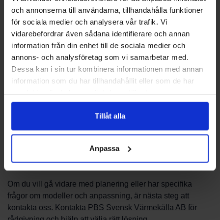
installatör för att säkerställa korrekt anslutning och säker
och annonserna till användarna, tillhandahålla funktioner
drift. Regelbunden tillsyn och underhåll bidrar till trygg
för sociala medier och analysera vår trafik. Vi
användning över tid. Vid frågor om installation eller service
vidarebefordrar även sådana identifierare och annan
kan våra experter guida dig vidare till lämpliga installatörer
information från din enhet till de sociala medier och
och kontrollpunkter.
annons- och analysföretag som vi samarbetar med.
Dessa kan i sin tur kombinera informationen med annan
Materialval och design
information som du har tillhandahållit eller som de har
samlat in när du har använt deras tjänster.
Designen påverkar kökets helhetsintryck. Rizzoli erbjuder
klassiska och tidstypiska utföranden som kan komplettera
Tillåt alla
både moderna och lantliga kök. Välj yta och färg utifrån
övrig inredning för ett enhetligt resultat.
Anpassa
Nästa steg
Om du vill gå vidare med planering eller har specifika
frågor om modeller och anpassning, är nästa steg att
kontakta oss. Kontakta PBS Svensk Värmekälla AB för
rådgivning och hjälp att välja rätt lösning.