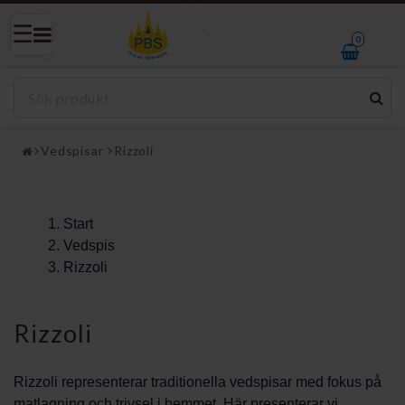
0
Vedspisar
Rizzoli
Start
Vedspis
Rizzoli
Rizzoli
Rizzoli representerar traditionella vedspisar med fokus på
matlagning och trivsel i hemmet. Här presenterar vi