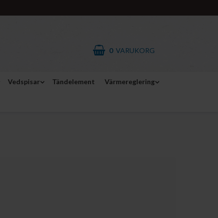
0
VARUKORG
Vedspisar
Tändelement
Värmereglering