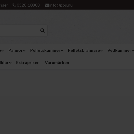
nser
0320-10808
info@pbs.nu
e
Pannor
Pelletskaminer
Pelletsbrännare
Vedkaminer
iklar
Extrapriser
Varumärken