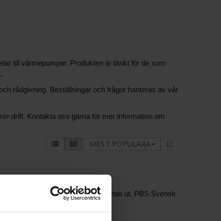
elar till värmepumpar. Produkten är tänkt för de som
.
ch rådgivning. Beställningar och frågor hanteras av vår
äker drift. Kontakta oss gärna för mer information om
MEST POPULÄRA
ponent när originaldelar behöver bytas ut. PBS Svensk