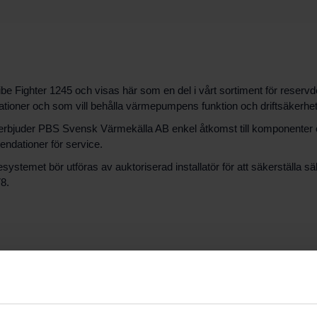
be Fighter 1245 och visas här som en del i vårt sortiment för reservd
ationer och som vill behålla värmepumpens funktion och driftsäkerhet
45 erbjuder PBS Svensk Värmekälla AB enkel åtkomst till komponenter o
ndationer för service.
esystemet bör utföras av auktoriserad installatör för att säkerställa s
8.
en reservdel för Nibe Fighter 1245. Den används som ersättningskom
er rätt artikel för din modell och setup.