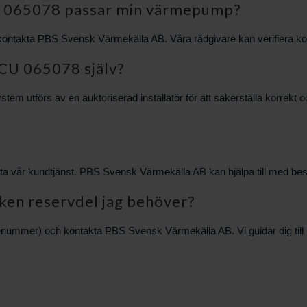
CU 065078 passar min värmepump?
takta PBS Svensk Värmekälla AB. Våra rådgivare kan verifiera kompatib
 CU 065078 själv?
stem utförs av en auktoriserad installatör för att säkerställa korrek
kta vår kundtjänst. PBS Svensk Värmekälla AB kan hjälpa till med best
lken reservdel jag behöver?
ummer) och kontakta PBS Svensk Värmekälla AB. Vi guidar dig till r