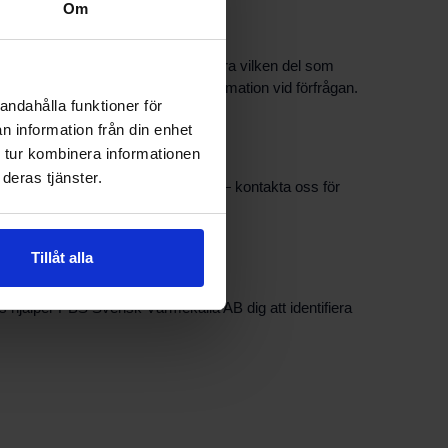
Om
kniker och kundrådgivare kan verifiera vilken del som
tan hjälper dig att få korrekt information vid förfrågan.
andahålla funktioner för
n information från din enhet
 tur kombinera informationen
deras tjänster.
pdateras i samband med beställning — kontakta oss för
erhet och funktion.
Tillåt alla
 hjälper PBS Svensk Värmekälla AB dig att identifiera