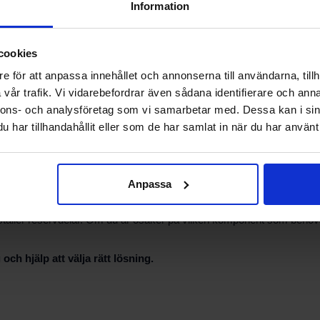
Information
id att du har modell- och serienummer tillgängligt vid kontakt. Våra te
cookies
installation och service. Vi anger inga tekniska specifikationer här u
e för att anpassa innehållet och annonserna till användarna, tillh
vår trafik. Vi vidarebefordrar även sådana identifierare och anna
nnons- och analysföretag som vi samarbetar med. Dessa kan i sin
har tillhandahållit eller som de har samlat in när du har använt 
takta vår support för hjälp. Leveransvillkor, pris och lagerstatus up
ationer utförs av behörig installatör för att bevara anläggningens säk
Anpassa
ställer reservdelar. Om du är osäker på vilken komponent som behövs
h hjälp att välja rätt lösning.