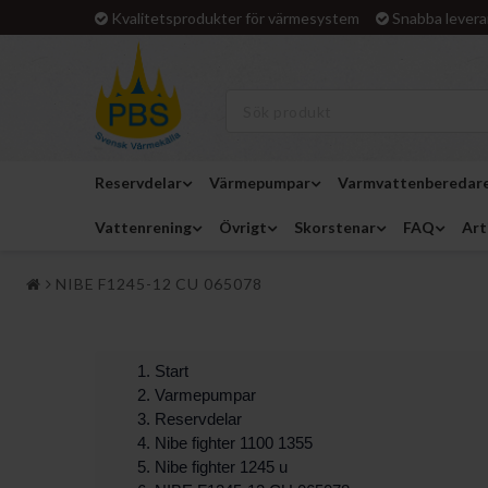
Kvalitetsprodukter för värmesystem
Snabba levera
Reservdelar
Värmepumpar
Varmvattenberedar
Vattenrening
Övrigt
Skorstenar
FAQ
Art
NIBE F1245-12 CU 065078
Start
Varmepumpar
Reservdelar
Nibe fighter 1100 1355
Nibe fighter 1245 u