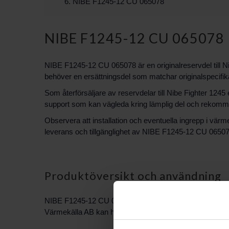
NIBE F1245-12 CU 065078
NIBE F1245-12 CU 065078
NIBE F1245-12 CU 065078 är en originalreservdel till Ni
behöver en ersättningsdel som matchar originalspecifik
Som återförsäljare av reservdelar till Nibe Fighter 12
support som kan vägleda kring lämplig del och rekomme
Observera att installation och eventuella ingrepp i värm
leverans och tillgänglighet av NIBE F1245-12 CU 06507
Produktöversikt och användning
NIBE F1245-12 CU 065078 listas i vårt sortiment som 
Värmekälla AB kan hjälpa till att kontrollera att du beställ