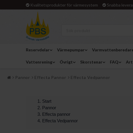
Kvalitetsprodukter för värmesystem
Snabba levera
Reservdelar
Värmepumpar
Varmvattenberedar
Vattenrening
Övrigt
Skorstenar
FAQ
Art
Pannor
Effecta Pannor
Effecta Vedpannor
Start
Pannor
Effecta pannor
Effecta Vedpannor