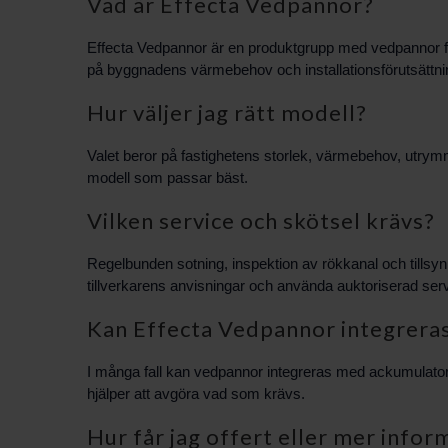
Vad är Effecta Vedpannor?
Effecta Vedpannor är en produktgrupp med vedpannor fr
på byggnadens värmebehov och installationsförutsättni
Hur väljer jag rätt modell?
Valet beror på fastighetens storlek, värmebehov, utrym
modell som passar bäst.
Vilken service och skötsel krävs?
Regelbunden sotning, inspektion av rökkanal och tillsyn
tillverkarens anvisningar och använda auktoriserad ser
Kan Effecta Vedpannor integrera
I många fall kan vedpannor integreras med ackumulatorta
hjälper att avgöra vad som krävs.
Hur får jag offert eller mer infor