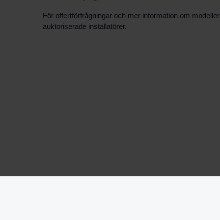
För offertförfrågningar och mer information om modeller
auktoriserade installatörer.