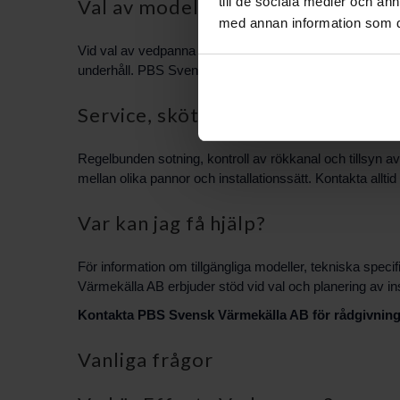
till de sociala medier och a
Val av modell och installation
med annan information som du 
Vid val av vedpanna bör man ta hänsyn till husets storl
underhåll. PBS Svensk Värmekälla AB kan hjälpa till att
Service, skötsel och säkerhet
Regelbunden sotning, kontroll av rökkanal och tillsyn av
mellan olika pannor och installationssätt. Kontakta alltid
Var kan jag få hjälp?
För information om tillgängliga modeller, tekniska speci
Värmekälla AB erbjuder stöd vid val och planering av in
Kontakta PBS Svensk Värmekälla AB för rådgivning oc
Vanliga frågor