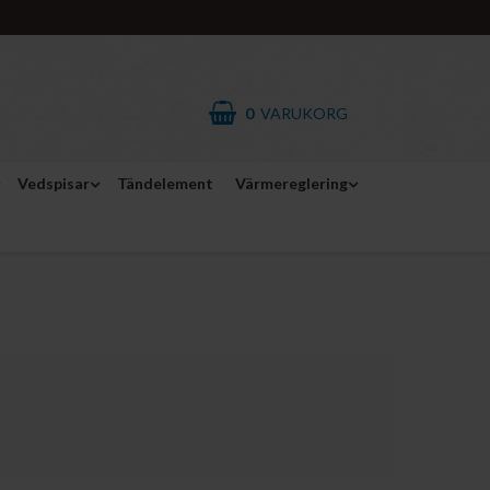
0
VARUKORG
Vedspisar
Tändelement
Värmereglering