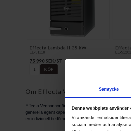
Effecta Lambda II 35 kW
Effect
EE-51118
EE-5120
75 990 SEK/ST
95 990
KÖP
Samtycke
Om Effecta Vedpannor
Effecta Vedpannor är en produktgrupp som riktar sig ti
Denna webbplats använder 
generella egenskaper, möjliga installationstyper och vilk
Vi använder enhetsidentifierar
en individuell bedömning innan köp.
sociala medier och analysera 