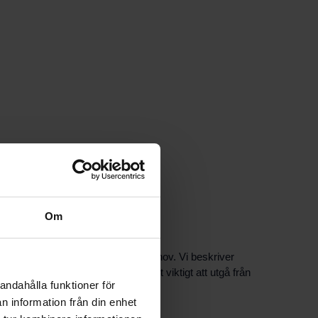
Om
ika fastigheter och uppvärmningsbehov. Vi beskriver
ingar varierar mellan objekt är det viktigt att utgå från
andahålla funktioner för
n information från din enhet