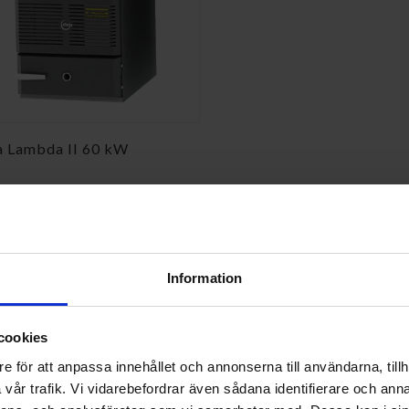
a Lambda II 60 kW
2
 SEK/ST
KÖP
Information
ll dig som vill värma med ved. Här hittar du pannor som kan passa ol
cookies
a faktorer som påverkar valet av modell. Eftersom villkor och förutsättn
e för att anpassa innehållet och annonserna till användarna, tillh
vår trafik. Vi vidarebefordrar även sådana identifierare och anna