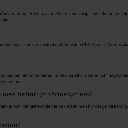
ån varumärket Effecta, avsedda för vedeldning i bostäder och mindre
ngar.
me för installation och önskad drift. Kontakta PBS Svensk Värmekäll
 av pannan rekommenderas för att upprätthålla säker och fungerande dr
vicepersonal.
s med befintligt värmesystem?
nkar och kompletterande värmekretsar, men hur det går till beror på 
mation?