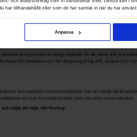
nnons- och analysföretag som vi samarbetar med. Dessa kan i sin
har tillhandahållit eller som de har samlat in när du har använt 
ek, värmebehov och hur anläggningen ska integreras i befintligt syste
 bedöma vilka lösningar som passar din fastighet och vilka tillbehör
Anpassa
 pannans komponenter är viktiga åtgärder för att säkra drift och säker
 fackman för installation och för rådgivning kring drift, skötsel och m
fikationer och praktiska rekommendationer kan du vända dig till aukto
stallationer och kan förmedla kontakt med relevanta servicetekniker.
h hjälp att välja rätt lösning.