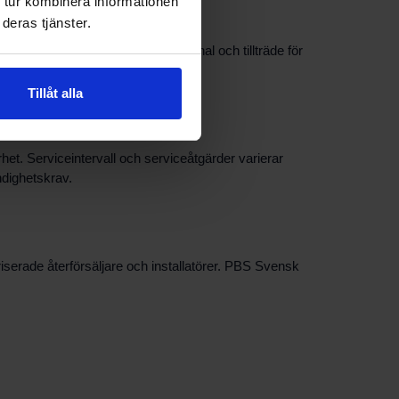
 tur kombinera informationen
deras tjänster.
m. Ofta krävs tankutrymme, rökkanal och tillträde för
 som kan behövas.
Tillåt alla
het. Serviceintervall och serviceåtgärder varierar
yndighetskrav.
riserade återförsäljare och installatörer. PBS Svensk