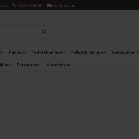
nser
0320-10808
info@pbs.nu
e
Pannor
Pelletskaminer
Pelletsbrännare
Vedkaminer
iklar
Extrapriser
Varumärken