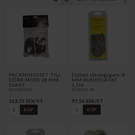
PACKNINGSSET TILL
Eldfast tätningsgarn. 8
DÖRR MORS 08 MM -
MM RUNDFLÄTAT
SVART
1,5M
NS-62904300
NS-E1112-SB
313,75 SEK/ST
97,50 SEK/ST
KÖP
KÖP