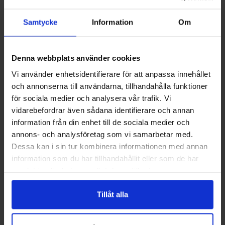
1 000 SEK/ST
995 SEK/ST
Samtycke
Information
Om
KÖP
KÖP
Denna webbplats använder cookies
Vi använder enhetsidentifierare för att anpassa innehållet
och annonserna till användarna, tillhandahålla funktioner
för sociala medier och analysera vår trafik. Vi
vidarebefordrar även sådana identifierare och annan
information från din enhet till de sociala medier och
annons- och analysföretag som vi samarbetar med.
Dessa kan i sin tur kombinera informationen med annan
information som du har tillhandahållit eller som de har
Eldställ regular 2
Golvglas hörn 42686
samlat in när du har använt deras tjänster.
NS-ESR2
NS-GPGL115X65
908,75 SEK/ST
1 096,25 SEK/ST
Tillåt alla
KÖP
KÖP