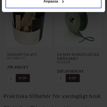
Anpassa
VEDGRYTA VIT
14 MM RUNDFLÄTAD
GRÅSVART
NS- VGK1-VT
NS-E1139
795 SEK/ST
107,50 SEK/ST
KÖP
KÖP
Praktiska tillbehör för vardagligt bruk