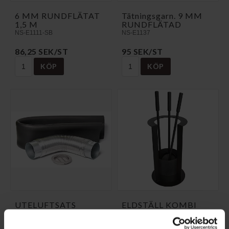
6 MM RUNDFLÄTAT
Tätningsgarn. 9 MM
1,5 M
RUNDFLÄTAD
NS-E1111-SB
NS-E1137
86,25 SEK/ST
95 SEK/ST
KÖP
KÖP
UTELUFTSATS
ELDSTÄLL KOMBI
Ø80mm
SVART
HF-Uteluftssats
NS-ESK1-SV