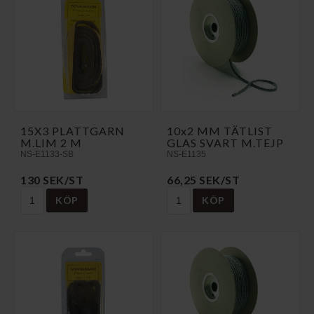
15X3 PLATTGARN
10x2 MM TÄTLIST
M.LIM 2 M
GLAS SVART M.TEJP
NS-E1133-SB
NS-E1135
130 SEK/ST
66,25 SEK/ST
KÖP
KÖP