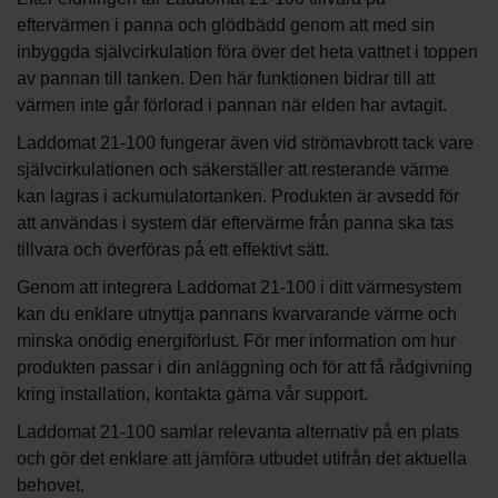
eftervärmen i panna och glödbädd genom att med sin
inbyggda självcirkulation föra över det heta vattnet i toppen
av pannan till tanken. Den här funktionen bidrar till att
värmen inte går förlorad i pannan när elden har avtagit.
Laddomat 21-100 fungerar även vid strömavbrott tack vare
självcirkulationen och säkerställer att resterande värme
kan lagras i ackumulatortanken. Produkten är avsedd för
att användas i system där eftervärme från panna ska tas
tillvara och överföras på ett effektivt sätt.
Genom att integrera Laddomat 21-100 i ditt värmesystem
kan du enklare utnyttja pannans kvarvarande värme och
minska onödig energiförlust. För mer information om hur
produkten passar i din anläggning och för att få rådgivning
kring installation, kontakta gärna vår support.
Laddomat 21-100 samlar relevanta alternativ på en plats
och gör det enklare att jämföra utbudet utifrån det aktuella
behovet.