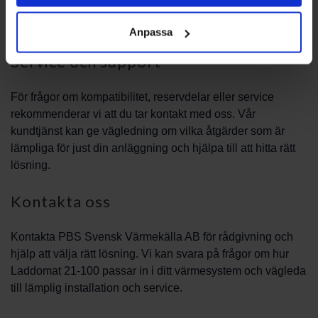
placering, rördragning och integration i befintligt system
innan installation påbörjas.
Anpassa
Service och support
För frågor om kompatibilitet, reservdelar eller service
rekommenderar vi att du tar kontakt med oss. Vår
kundtjänst kan ge vägledning om vilka åtgärder som är
lämpliga för just din anläggning och hjälpa till att hitta rätt
lösning.
Kontakta oss
Kontakta PBS Svensk Värmekälla AB för rådgivning och
hjälp att välja rätt lösning. Vi kan svara på frågor om hur
Laddomat 21-100 passar in i ditt värmesystem och vägleda
till lämplig installation och service.