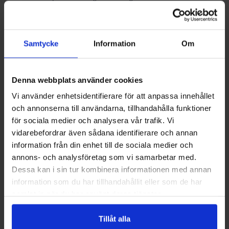
heta vattnet i pannans övre del till en ackumulatortank. Den
inbyggda självcirkulationen gör att överföringen kan ske
även utan extern strömförsörjning, vilket är en fördel vid
Samtycke
Information
Om
avbrott i elnätet.
Fördelar med att tillvarata eftervärme
Denna webbplats använder cookies
Vi använder enhetsidentifierare för att anpassa innehållet
Att föra över kvarvarande värme till en tank innebär att
och annonserna till användarna, tillhandahålla funktioner
värmen kan användas senare istället för att gå förlorad. Det
för sociala medier och analysera vår trafik. Vi
ger ökad flexibilitet i hur och när värme tas ut från
vidarebefordrar även sådana identifierare och annan
anläggningen. Laddomat 21-100 möjliggör att värme från
information från din enhet till de sociala medier och
pannan lagras och nyttjas på ett kontrollerat sätt.
annons- och analysföretag som vi samarbetar med.
Dessa kan i sin tur kombinera informationen med annan
Installation och rekommendationer
information som du har tillhandahållit eller som de har
samlat in när du har använt deras tjänster.
Installation bör ske av behörig installatör som är van vid
värmesystem och ackumulatortankar. För att säkerställa
Tillåt alla
korrekt funktion och bästa resultat är det bra att rådgöra om