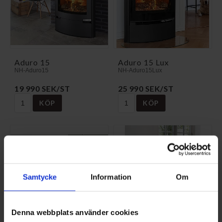
Aduro 15
Aduro 15 Lux
NH-Aduro15
NH-Aduro15Lux
19 990 SEK/ST
25 990 SEK/ST
KÖP
KÖP
Samtycke
Information
Om
Denna webbplats använder cookies