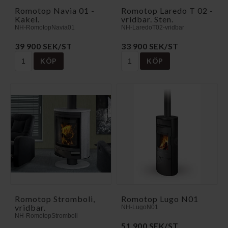
Romotop Navia 01 -
Romotop Laredo T 02 -
Kakel.
vridbar. Sten.
NH-RomotopNavia01
NH-LaredoT02-vridbar
39 900 SEK/ST
33 900 SEK/ST
KÖP
KÖP
Romotop Stromboli,
Romotop Lugo N01
vridbar.
NH-LugoN01
NH-RomotopStromboli
51 900 SEK/ST