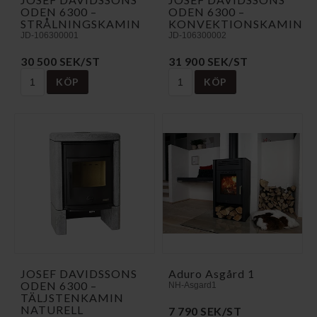
ODEN 6300 –
ODEN 6300 –
STRÅLNINGSKAMIN
KONVEKTIONSKAMIN
JD-106300001
JD-106300002
30 500 SEK/ST
31 900 SEK/ST
KÖP
KÖP
JOSEF DAVIDSSONS
Aduro Asgård 1
ODEN 6300 –
NH-Asgard1
TÄLJSTENKAMIN
NATURELL
7 790 SEK/ST