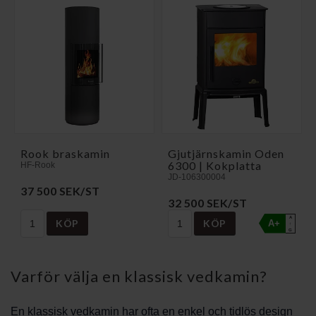
Rook braskamin
Gjutjärnskamin Oden
6300 | Kokplatta
HF-Rook
JD-106300004
37 500 SEK/ST
32 500 SEK/ST
A
KÖP
KÖP
A+
↑
G
Varför välja en klassisk vedkamin?
En klassisk vedkamin har ofta en enkel och tidlös design