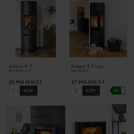
Aduro 9-7
Aduro 9.7 Lux
NH-Aduro 9-7
NH-50305
25 990 SEK/ST
27 990 SEK/ST
A
KÖP
KÖP
A+
↑
G