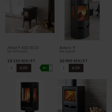
Jötul F 602 ECO
Aduro 9
NH-JÖTUL602
NH-Aduro9
18 120 SEK/ST
20 990 SEK/ST
A
KÖP
KÖP
A+
↑
G