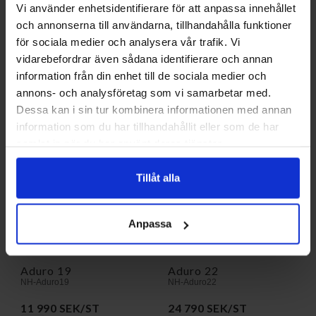
Vi använder enhetsidentifierare för att anpassa innehållet
Aduro 15.3
Aduro 17.1 Lux, vit
och annonserna till användarna, tillhandahålla funktioner
NH-Aduro15-3
NH-Aduro 17-1Lux
för sociala medier och analysera vår trafik. Vi
20 990 SEK/ST
27 990 SEK/ST
vidarebefordrar även sådana identifierare och annan
information från din enhet till de sociala medier och
KÖP
KÖP
annons- och analysföretag som vi samarbetar med.
Dessa kan i sin tur kombinera informationen med annan
information som du har tillhandahållit eller som de har
samlat in när du har använt deras tjänster.
Tillåt alla
Anpassa
Aduro 19
Aduro 22
NH-Aduro19
NH-Aduro22
11 990 SEK/ST
24 790 SEK/ST