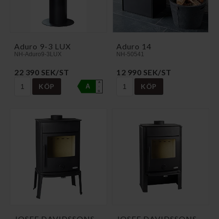
Aduro 9-3 LUX
Aduro 14
NH-Aduro9-3LUX
NH-50541
22 390 SEK/ST
12 990 SEK/ST
A
KÖP
KÖP
A
↑
G
JOSEF DAVIDSSONS
JOSEF DAVIDSSONS