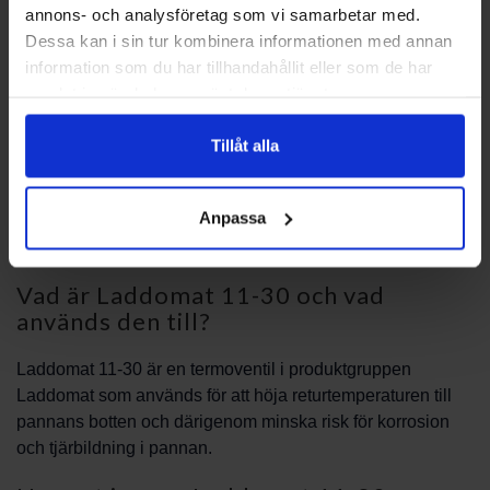
annons- och analysföretag som vi samarbetar med.
Om du är osäker på vilken variant som passar eller
Dessa kan i sin tur kombinera informationen med annan
behöver hjälp att dimensionera systemet, erbjuder vi stöd
information som du har tillhandahållit eller som de har
genom teknisk rådgivning. Kontakta PBS Svensk
samlat in när du har använt deras tjänster.
Värmekälla AB för rådgivning och hjälp att välja rätt
lösning. Vår kundsupport kan ge tips om installation,
Tillåt alla
reservdelar och hur Laddomat 11-30 bäst integreras i ditt
system.
Anpassa
Vanliga frågor
Vad är Laddomat 11-30 och vad
används den till?
Laddomat 11-30 är en termoventil i produktgruppen
Laddomat som används för att höja returtemperaturen till
pannans botten och därigenom minska risk för korrosion
och tjärbildning i pannan.