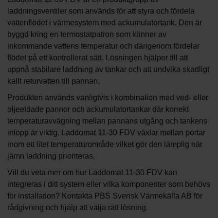
laddningsventiler som används för att styra och fördela
vattenflödet i värmesystem med ackumulatortank. Den är
byggd kring en termostatpatron som känner av
inkommande vattens temperatur och därigenom fördelar
flödet på ett kontrollerat sätt. Lösningen hjälper till att
uppnå stabilare laddning av tankar och att undvika skadligt
kallt returvatten till pannan.
Produkten används vanligtvis i kombination med ved- eller
oljeeldade pannor och ackumulatortankar där korrekt
temperaturavvägning mellan pannans utgång och tankens
inlopp är viktig. Laddomat 11-30 FDV växlar mellan portar
inom ett litet temperaturområde vilket gör den lämplig när
jämn laddning prioriteras.
Vill du veta mer om hur Laddomat 11-30 FDV kan
integreras i ditt system eller vilka komponenter som behövs
för installation? Kontakta PBS Svensk Värmekälla AB för
rådgivning och hjälp att välja rätt lösning.