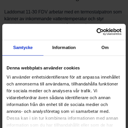
Laddomat 11-30 FDV arbetar med en termostatpatron som
känner av inkommande vattentemperatur och styr
fördelningen mellan portar utifrån detta. Det gör att
laddningen av ackumulatortanken blir mer kontrollerad och
att återföring av kallt vatten till pannan minskas. Produkten
passar i installationer där man vill optimera
Samtycke
Information
Om
temperaturprofilerna i värmesystemet utan att ändra
grundläggande konstruktion.
Denna webbplats använder cookies
Installation och kompatibilitet
Vi använder enhetsidentifierare för att anpassa innehållet
och annonserna till användarna, tillhandahålla funktioner
Vid installation bör man följa systemets ritningar och
för sociala medier och analysera vår trafik. Vi
leverantörens anvisningar för rördragning och placering i
vidarebefordrar även sådana identifierare och annan
förhållande till panna och tank. Laddomat 11-30 FDV kan
information från din enhet till de sociala medier och
monteras i samband med standardinstallationsprocedurer
annons- och analysföretag som vi samarbetar med.
för laddningsventiler. För att säkerställa korrekt funktion är
Dessa kan i sin tur kombinera informationen med annan
det viktigt att komponenterna matchas mot systemets
information som du har tillhandahållit eller som de har