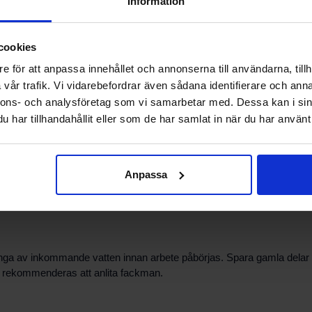
Information
era fabrikat, modellnummer och mått på den befintliga delen. Dokumentat
uppgifter och bilder av den aktuella delen innan du kontaktar suppo
cookies
eller elektriska anslutningar. Kontrollera alltid passform och kompatib
e för att anpassa innehållet och annonserna till användarna, tillh
vår trafik. Vi vidarebefordrar även sådana identifierare och anna
nnons- och analysföretag som vi samarbetar med. Dessa kan i sin
har tillhandahållit eller som de har samlat in när du har använt 
iginaldelar och kompatibla alternativ. Leverans- och leveranstider på
 dig genom processen.
p att välja rätt lösning. Vi hjälper till att identifiera delar till var
Anpassa
tänga av inkommande vatten innan arbete påbörjas. Spara gamla delar 
et rekommenderas att anlita fackman.