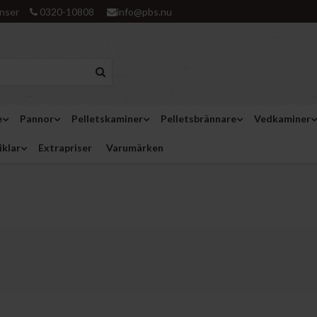
nser
0320-10808
info@pbs.nu
e
Pannor
Pelletskaminer
Pelletsbrännare
Vedkaminer
iklar
Extrapriser
Varumärken