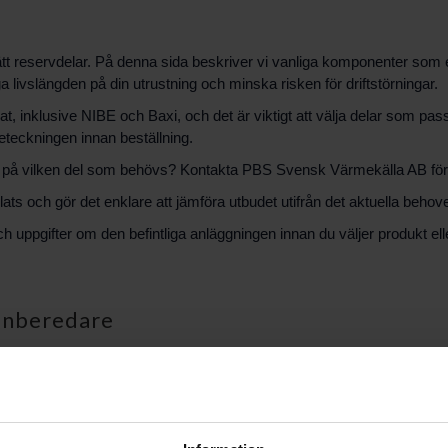
ätt reservdelar. På denna sida beskriver vi vanliga komponenter som e
 livslängden på din utrustning och minska risken för driftstörningar.
ikat, inklusive NIBE och Baxi, och det är viktigt att välja delar som p
beteckningen innan beställning.
er på vilken del som behövs? Kontakta PBS Svensk Värmekälla AB för rå
ts och gör det enklare att jämföra utbudet utifrån det aktuella behove
och uppgifter om den befintliga anläggningen innan du väljer produkt 
tenberedare
 elpatroner, termostater, temperaturgivare, packningar, flänsar och 
I många fall är det enkelt att byta en enskild del istället för att byta hel
eredare