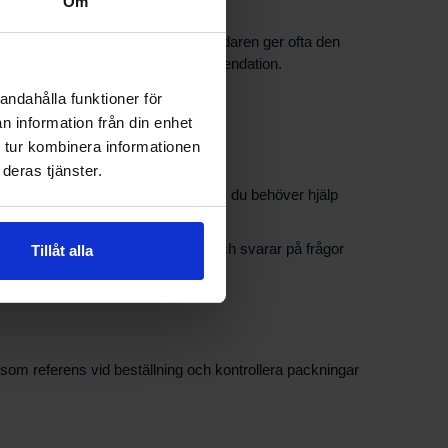
Om
ion eller märkplåt på varmvattenberedaren ger ofta den
rten så kan vi snabbare ge rekommendation.
ilitet innan montering.
andahålla funktioner för
n information från din enhet
 tur kombinera informationen
deras tjänster.
verkas av lagerstatus och modell. Om du behöver hjälp
mvattenberedare, ger monteringsråd och svarar på frågor
Tillåt alla
som referens vid beställning och kontrollera packningar