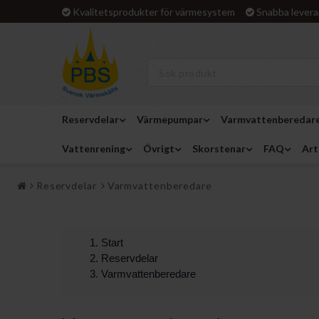
Kvalitetsprodukter för värmesystem
Snabba levera
Reservdelar
Värmepumpar
Varmvattenberedar
Vattenrening
Övrigt
Skorstenar
FAQ
Art
Reservdelar
Varmvattenberedare
Start
Reservdelar
Varmvattenberedare