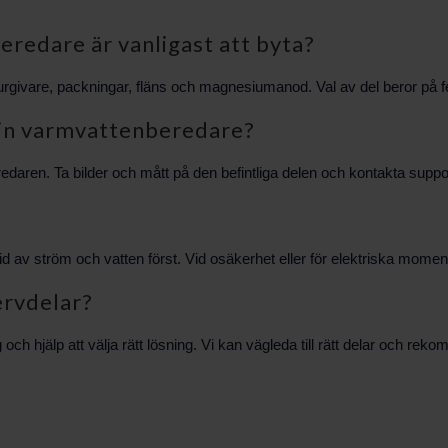
eredare är vanligast att byta?
urgivare, packningar, fläns och magnesiumanod. Val av del beror på fe
l min varmvattenberedare?
daren. Ta bilder och mått på den befintliga delen och kontakta suppo
id av ström och vatten först. Vid osäkerhet eller för elektriska mom
ervdelar?
h hjälp att välja rätt lösning. Vi kan vägleda till rätt delar och r