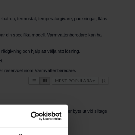
lpatron, termostat, temperaturgivare, packningar, fläns
assar din specifika modell. Varmvattenberedare kan ha
dgivning och hjälp att välja rätt lösning.
t.
eller reservdel inom Varmvattenberedare.
MEST POPULÄRA
magnesiumanoder. Dessa komponenter byts ut vid slitage
a behållaren.