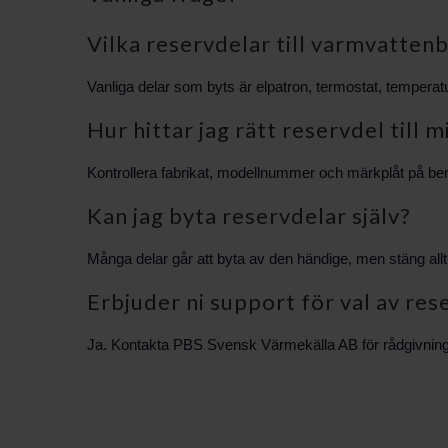
Vilka reservdelar till varmvattenb
Vanliga delar som byts är elpatron, termostat, temperat
Hur hittar jag rätt reservdel til
Kontrollera fabrikat, modellnummer och märkplåt på bere
Kan jag byta reservdelar själv?
Många delar går att byta av den händige, men stäng allt
Erbjuder ni support för val av res
Ja. Kontakta PBS Svensk Värmekälla AB för rådgivning oc