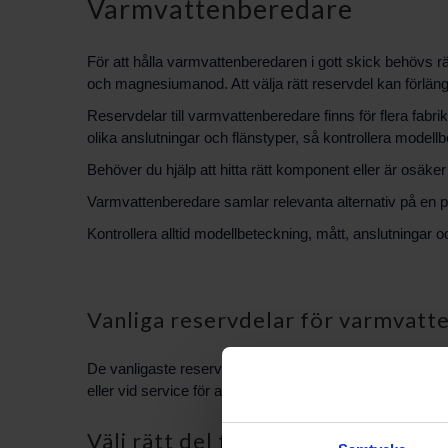
Varmvattenberedare
För att hålla varmvattenberedaren i gott skick behövs r
och magnesiumanod. Att välja rätt reservdel kan förlänga
Reservdelar till varmvattenberedare finns för flera fabr
olika anslutningar och flänstyper, så kontrollera modell
Behöver du hjälp att hitta rätt komponent eller är osäk
Varmvattenberedare samlar relevanta alternativ på en pla
Kontrollera alltid modellbeteckning, mått, anslutningar 
Vanliga reservdelar för varmvat
De vanligaste reservdelarna till varmvattenberedare är
eller vid service för att återställa funktion och säkerhet. 
Välj rätt del för din varmvattenb