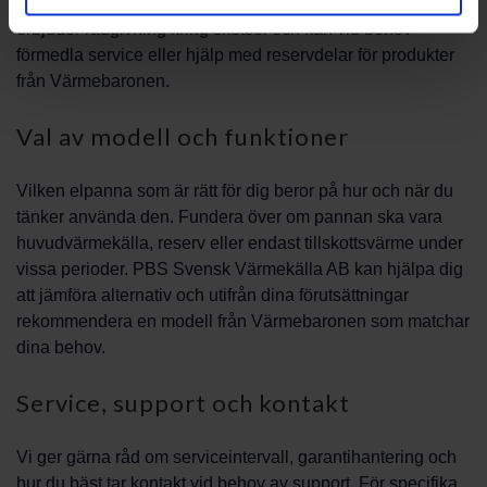
med jämna mellanrum. PBS Svensk Värmekälla AB
erbjuder rådgivning kring skötsel och kan vid behov
förmedla service eller hjälp med reservdelar för produkter
från Värmebaronen.
Val av modell och funktioner
Vilken elpanna som är rätt för dig beror på hur och när du
tänker använda den. Fundera över om pannan ska vara
huvudvärmekälla, reserv eller endast tillskottsvärme under
vissa perioder. PBS Svensk Värmekälla AB kan hjälpa dig
att jämföra alternativ och utifrån dina förutsättningar
rekommendera en modell från Värmebaronen som matchar
dina behov.
Service, support och kontakt
Vi ger gärna råd om serviceintervall, garantihantering och
hur du bäst tar kontakt vid behov av support. För specifika