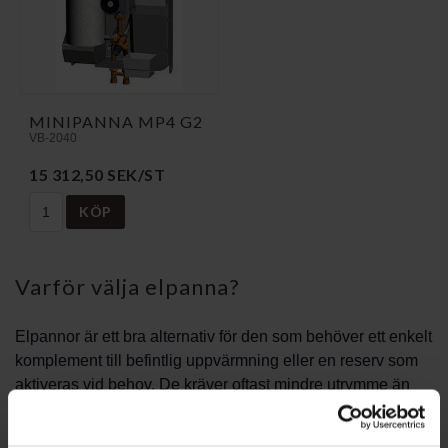
MINIPANNA MP4 G2
VB-2040
15 312,50 SEK/ST
KÖP
Varför välja elpanna?
Elpannor är ett bra alternativ för den som behöver ett enkelt
komplement till befintlig uppvärmning eller en reserv som
aktiveras vid behov. De kräver oftast mindre utrymme än
större värmepannor och kan installeras i många typer av
fastigheter. Eftersom installation och drift är relativt