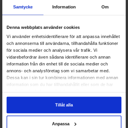
okomplicerad lämpar sig elpannor väl för fritidshus,
Samtycke
Information
Om
småhus eller som tillskottsvärme i större byggnader.
Installation och förutsättningar
Denna webbplats använder cookies
Vi använder enhetsidentifierare för att anpassa innehållet
Vid planering av installation är det viktigt att ta hänsyn till
och annonserna till användarna, tillhandahålla funktioner
elanslutning, plats för pannan och enkel åtkomst för
för sociala medier och analysera vår trafik. Vi
service. PBS Svensk Värmekälla AB kan informera om
vidarebefordrar även sådana identifierare och annan
vilket underlag som behövs inför installation och vilka
information från din enhet till de sociala medier och
kontroller som bör göras innan arbetet påbörjas. Vi
annons- och analysföretag som vi samarbetar med.
samarbetar gärna med din installatör eller elektriker för att
Dessa kan i sin tur kombinera informationen med annan
säkerställa ett smidigt förlopp.
information som du har tillhandahållit eller som de har
samlat in när du har använt deras tjänster.
Drift och underhåll
Tillåt alla
Regelbunden översikt och service ger trygghet i driften. Vi
rekommenderar att du följer tillverkarens
rekommendationer för underhåll och kontrollerar systemet
Anpassa