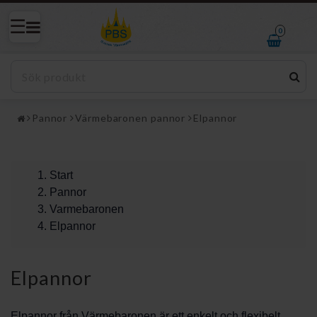
0
Pannor
Värmebaronen pannor
Elpannor
Start
Pannor
Varmebaronen
Elpannor
Elpannor
Elpannor från Värmebaronen är ett enkelt och flexibelt