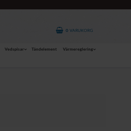
0
VARUKORG
Vedspisar
Tändelement
Värmereglering