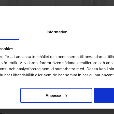
Information
kad sedimentfilterpatron
PP Veckad sedimentfilterp
ue 20 tum 20 mikron
Big Blue 20 tum 5 mikron
cookies
20TBB
US-EL5-20TBB
K/ST
435 SEK/ST
e för att anpassa innehållet och annonserna till användarna, tillh
vår trafik. Vi vidarebefordrar även sådana identifierare och anna
KÖP
KÖP
nnons- och analysföretag som vi samarbetar med. Dessa kan i sin
har tillhandahållit eller som de har samlat in när du har använt 
troner?
Anpassa
ckad filtermedia som ökar ytan för partikeluppsamling utan att kräva 
der till längre drifttid mellan byten och enklare skötsel i vanliga system
r