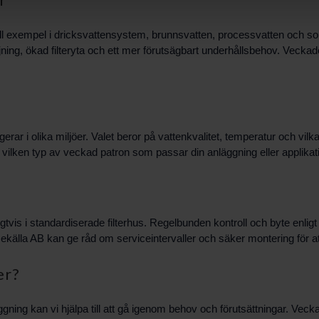
empel i dricksvattensystem, brunnsvatten, processvatten och som förfi
iljning, ökad filteryta och ett mer förutsägbart underhållsbehov. Veckade
erar i olika miljöer. Valet beror på vattenkvalitet, temperatur och v
ilken typ av veckad patron som passar din anläggning eller applikat
tvis i standardiserade filterhus. Regelbunden kontroll och byte enligt d
älla AB kan ge råd om serviceintervaller och säker montering för at
er?
ggning kan vi hjälpa till att gå igenom behov och förutsättningar. Vecka