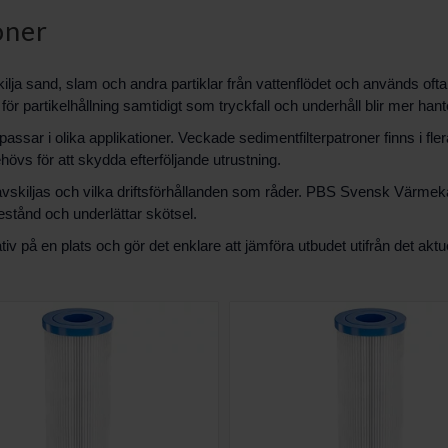
oner
kilja sand, slam och andra partiklar från vattenflödet och används o
för partikelhållning samtidigt som tryckfall och underhåll blir mer hant
assar i olika applikationer. Veckade sedimentfilterpatroner finns i flera
ehövs för att skydda efterföljande utrustning.
 avskiljas och vilka driftsförhållanden som råder. PBS Svensk Värmekälla
stånd och underlättar skötsel.
iv på en plats och gör det enklare att jämföra utbudet utifrån det aktu