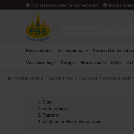
Kvalitetsprodukter för värmesystem
Snabba levera
Reservdelar
Värmepumpar
Varmvattenberedar
Vattenrening
Övrigt
Skorstenar
FAQ
Art
Vattenrening
Vattenfilter & Patroner
Veckade sedim
Start
Vattenrening
Patroner
Veckade sedimentfilterpatroner