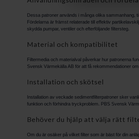
Dessa patroner används i många olika sammanhang, till ex
Fördelarna är främst relaterade till effektiv partikelavsk
skydda pumpar, ventiler och efterföljande filtersteg.
Material och kompatibilitet
Filtermedia och materialval påverkar hur patronerna fung
Svensk Värmekälla AB för att få rekommendationer om v
Installation och skötsel
Installation av veckade sedimentfilterpatroner sker vanlig
funktion och förhindra tryckproblem. PBS Svensk Värmek
Behöver du hjälp att välja rätt filt
Om du är osäker på vilket filter som är bäst för din anlä