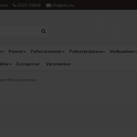
nser
0320-10808
info@pbs.nu
e
Pannor
Pelletskaminer
Pelletsbrännare
Vedkaminer
iklar
Extrapriser
Varumärken
entfilterpatroner