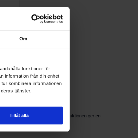
Om
atron
andahålla funktioner för
n information från din enhet
 tur kombinera informationen
deras tjänster.
Tillåt alla
större filterhus. Den veckade konstruktionen ger en
.