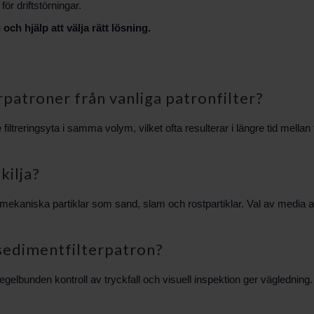
ör driftstörningar.
h hjälp att välja rätt lösning.
rpatroner från vanliga patronfilter?
treringsyta i samma volym, vilket ofta resulterar i längre tid mellan fi
kilja?
mekaniska partiklar som sand, slam och rostpartiklar. Val av media avg
sedimentfilterpatron?
gelbunden kontroll av tryckfall och visuell inspektion ger vägledning.