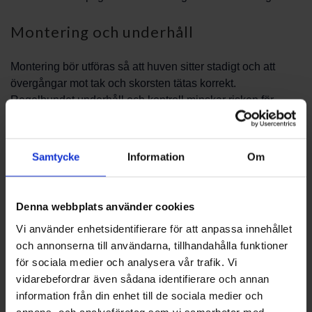
Montering och underhåll
Montering bör utföras så att huven sitter stadigt och att
övergångar mot tak och skorsten tätas korrekt.
Regelbundet underhåll och kontroll minskar risken för
skador och försämrad funktion. Service och rengöring av
skorstenen i kombination med kontroll av huvens fästen
bidrar till långsiktig driftssäkerhet.
Samtycke
Information
Om
Rådgivning och val av lösning
Denna webbplats använder cookies
Behöver du hjälp att välja rätt modell eller planera
Vi använder enhetsidentifierare för att anpassa innehållet
installation? Kontakta PBS Svensk Värmekälla AB för
och annonserna till användarna, tillhandahålla funktioner
rådgivning och hjälp att välja rätt lösning. Vi kan gå igenom
för sociala medier och analysera vår trafik. Vi
alternativen, diskutera förutsättningar för din fastighet och
vidarebefordrar även sådana identifierare och annan
vägleda kring montering och underhåll. Våra råd syftar till
information från din enhet till de sociala medier och
att hitta skorstenshuvar som fungerar praktiskt och enkelt
annons- och analysföretag som vi samarbetar med.