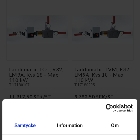
Laddomatic TCC, R32,
Laddomatic TVM, R32,
LM9A, Kvs 18 - Max
LM9A, Kvs 18 - Max
110 kW
110 kW
T-17180107
T-17180205
11 917,50 SEK/ST
9 782,50 SEK/ST
KÖP
KÖP
Samtycke
Information
Om
Vad är Laddomatic?