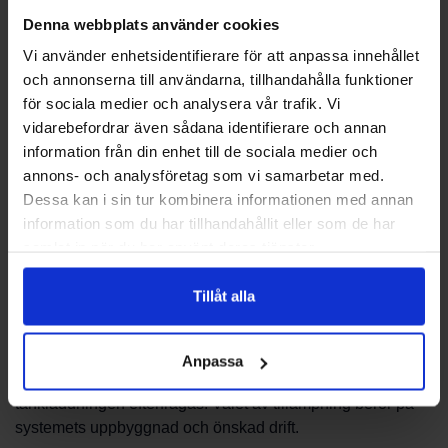
Laddomatic är en benämning för en produktgrupp inom
Denna webbplats använder cookies
värmereglering som hanterar laddning av ackumulatortank.
Vi använder enhetsidentifierare för att anpassa innehållet
Produkterna i denna grupp är avsedda att styra flödet vid
och annonserna till användarna, tillhandahålla funktioner
inladdning så att tankens lagerbildning och
för sociala medier och analysera vår trafik. Vi
värmefördelning kan ske på ett kontrollerat sätt.
vidarebefordrar även sådana identifierare och annan
Beskrivningen här är övergripande och avsedd att ge en
information från din enhet till de sociala medier och
uppfattning om när man vanligtvis överväger denna typ av
annons- och analysföretag som vi samarbetar med.
lösning.
Dessa kan i sin tur kombinera informationen med annan
information som du har tillhandahållit eller som de har
Användningsområden
samlat in när du har använt deras tjänster.
Laddomatic används typiskt vid installationer med
Tillåt alla
ackumulatortank där man vill minimera omrörning och
uppnå jämnare temperaturzoner i tanken. Lösningen kan
vara aktuell vid nya installationer eller vid uppgraderingar
Anpassa
av befintliga värmesystem där bättre styrning av
tankladdningen efterfrågas. Valet av tillämpning beror på
systemets uppbyggnad och önskad drift.