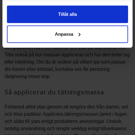
tätningsmassa beror på applikationens behov och vilka
material som ska fogas ihop.
Tillåt alla
Välj rätt tätningsmassa
Anpassa
När du väljer tätningsmassa är det viktigt att kontrollera
kompatibilitet med de material och ytor du ska arbeta mot.
Titta också på hur massan appliceras och hur den beter sig
efter härdning. Om du är osäker på vilken typ som passar
din kamin eller eldstad, kontakta oss för personlig
rådgivning innan köp.
Så applicerar du tätningsmassa
Förbered alltid ytan genom att rengöra den från damm, sot
och lösa partiklar. Applicera tätningsmassan jämnt i fogen
och släta till ytan enligt produktens anvisningar. Undvik
onödig användning och rengör verktyg enligt tillverkarens