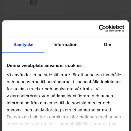
SILIKON SVART 180
GRADER
NS-SIL 180
233,75 SEK/ST
Samtycke
Information
Om
KÖP
Denna webbplats använder cookies
Vad är tätningsmassa och när används
Vi använder enhetsidentifierare för att anpassa innehållet
och annonserna till användarna, tillhandahålla funktioner
den?
för sociala medier och analysera vår trafik. Vi
vidarebefordrar även sådana identifierare och annan
TÄTNINGSMASSA används för att fylla fogar och
information från din enhet till de sociala medier och
kopplingar vid installation och service av kaminer och
annons- och analysföretag som vi samarbetar med.
eldstäder. Genom att applicera tätningsmassa får man en
Dessa kan i sin tur kombinera informationen med annan
tätare sammanfogning som kan minska luftläckage och
information som du har tillhandahållit eller som de har
förbättra funktionaliteten i anläggningen. Valet av
samlat in när du har använt deras tjänster.