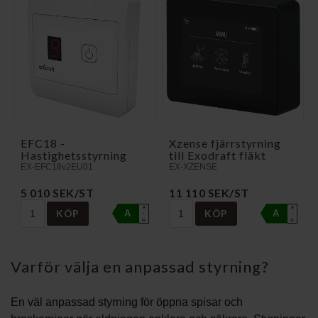
EFC18 -
Xzense fjärrstyrning
Hastighetsstyrning
till Exodraft fläkt
EX-EFC18v2EU01
EX-XZENSE
5 010 SEK/ST
11 110 SEK/ST
A
A
KÖP
KÖP
A
A
↑
↑
G
G
Varför välja en anpassad styrning?
En väl anpassad styrning för öppna spisar och