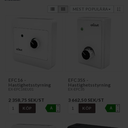
MEST POPULÄRA
EFC16 -
EFC35S -
Hastighetsstyrning
Hastighetsstyrning
EX-EFC16EU01
EX-EFC35
2 358,75 SEK/ST
3 662,50 SEK/ST
A
A
KÖP
KÖP
A
A
↑
↑
G
G