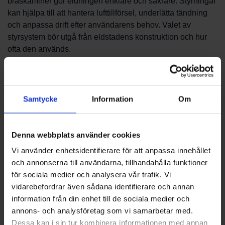
braskaminer gör eldningen enklare och säkrare. Styrningar
kan hjälpa till att hantera lufttillförsel, underlätta tändning
och anpassa drift efter användarens behov. Valet av
styrsystem bör utgå från eldstadens konstruktion och hur
ofta den används.
Hur du väljer rätt lösning
Samtycke
Information
Om
Vid val av styrning är det bra att kontrollera kompatibilitet
med din spis eller kamin och att fundera över vilken typ av
funktionalitet du önskar—från enklare manövrering till mer
Denna webbplats använder cookies
avancerad automatik. Ta hänsyn till
installationsmöjligheter, underhållsbehov och
Vi använder enhetsidentifierare för att anpassa innehållet
användarvänlighet. Konsultera gärna vår tekniska
och annonserna till användarna, tillhandahålla funktioner
rådgivning för att säkerställa att du väljer en styrning som
för sociala medier och analysera vår trafik. Vi
fungerar tillsammans med din eldstad.
vidarebefordrar även sådana identifierare och annan
information från din enhet till de sociala medier och
Installation och säkerhet
annons- och analysföretag som vi samarbetar med.
Dessa kan i sin tur kombinera informationen med annan