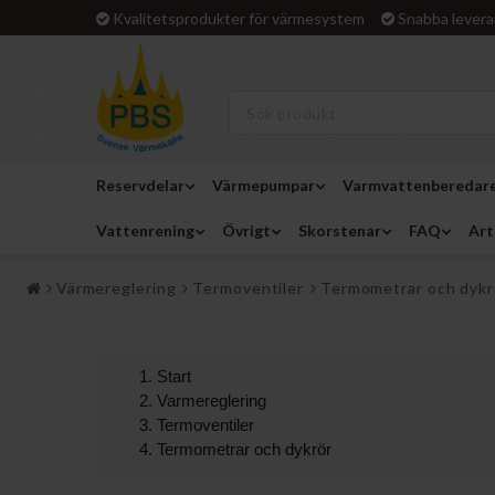
Kvalitetsprodukter för värmesystem
Snabba levera
Reservdelar
Värmepumpar
Varmvattenberedar
Vattenrening
Övrigt
Skorstenar
FAQ
Art
Värmereglering
Termoventiler
Termometrar och dykr
Start
Varmereglering
Termoventiler
Termometrar och dykrör