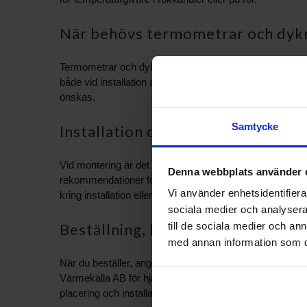
När behövs termometrar och dyk
Termometrar och dykrör används när du behöver kontinuer
både vid installation av nya enheter och vid service el
önskas.
Samtycke
Installation och underhåll
Vid montering är det viktigt att placera dykrör och giva
Denna webbplats använder 
rekommendationer för att undvika läckage eller felavläs
Vi använder enhetsidentifierar
kring installation eller val av monteringsposition, rådgö
sociala medier och analysera 
Beställning, kompatibilitet och s
till de sociala medier och a
med annan information som du 
När du beställer, ange gärna vilket system eller modell
Värmekälla AB för hjälp med produktval, leveransinforma
placering och installation.