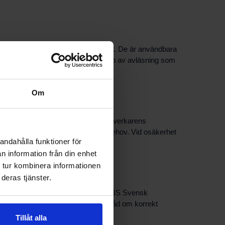
 felsöka system eller optimera drift. De är användbara
 var mätningen ska ske och vilken typ av avläsning som
Om
mma och täta anslutningar enligt tillverkarens
eras regelbundet och rengöras vid behov. Vid osäkerhet
andahålla funktioner för
n information från din enhet
 tur kombinera informationen
deras tjänster.
 och nödvändiga tillbehör. Kontakta PBS Svensk
h dykrör för dina behov och kan ge råd om korrekt
Tillåt alla