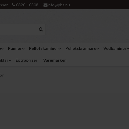
nser
0320-10808
info@pbs.nu
e
Pannor
Pelletskaminer
Pelletsbrännare
Vedkaminer
iklar
Extrapriser
Varumärken
ör