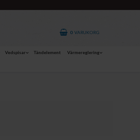
0
VARUKORG
Vedspisar
Tändelement
Värmereglering