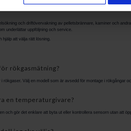
 felsökning och driftövervakning av pelletsbrännare, kaminer och an
om underlättar uppföljning och service.
älp att välja rätt lösning.
 för rökgasmätning?
i rökgaser. Välj en modell som är avsedd för montage i rökgångar oc
ra en temperaturgivare?
och gör det enklare att byta ut eller kontrollera sensorn utan att 