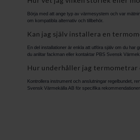
Hur vet jag vilken storlek eller mo
Börja med att ange typ av värmesystem och var mätni
om kompatibla alternativ och tillbehör.
Kan jag själv installera en termo
En del installationer är enkla att utföra själv om du h
du anlitar fackman eller kontaktar PBS Svensk Värmekä
Hur underhåller jag termometrar o
Kontrollera instrument och anslutningar regelbundet, ren
Svensk Värmekälla AB för specifika rekommendationer