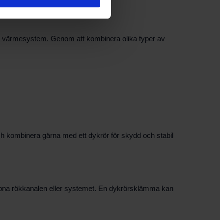
dra värmesystem. Genom att kombinera olika typer av
h kombinera gärna med ett dykrör för skydd och stabil
öppna rökkanalen eller systemet. En dykrörsklämma kan