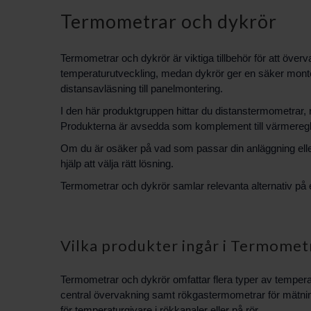
Termometrar och dykrör
Termometrar och dykrör är viktiga tillbehör för att öve
temperaturutveckling, medan dykrör ger en säker monter
distansavläsning till panelmontering.
I den här produktgruppen hittar du distanstermometrar
Produkterna är avsedda som komplement till värmeregl
Om du är osäker på vad som passar din anläggning elle
hjälp att välja rätt lösning.
Termometrar och dykrör samlar relevanta alternativ på en
Vilka produkter ingår i Termomet
Termometrar och dykrör omfattar flera typer av tempera
central övervakning samt rökgastermometrar för mätnin
för temperaturgivare i rökkanaler eller på rör.