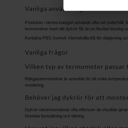
Vanliga användningsområden
Produkter i denna kategori används ofta vid underhåll,
termometrar med rätt dykrör får du en flexibel lösning s
Kontakta PBS Svensk Värmekälla AB för rådgivning och hj
Vanliga frågor
Vilken typ av termometer passar
Rökgastermometrar är avsedda för att mäta temperatur 
montering.
Behöver jag dykrör för att monte
Dykrör rekommenderas ofta eftersom de skyddar givaren 
förenkla fastsättning och tätning.