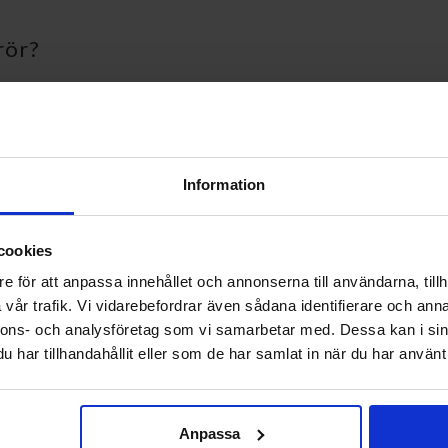
rör?
lig eller punktvis temperaturavläsning för att övervaka förbränning,
ler uppgradering av befintliga värmesystem. Valet av modell beror på
Information
re på rätt punkt för att få representativa mätvärden. Använd dykrörsklä
cookies
ning. För att bevara funktion och läsbarhet bör instrumenten kontroll
e för att anpassa innehållet och annonserna till användarna, tillh
r med en tekniker.
vår trafik. Vi vidarebefordrar även sådana identifierare och anna
upport
nnons- och analysföretag som vi samarbetar med. Dessa kan i sin
har tillhandahållit eller som de har samlat in när du har använt 
 din kamin eller brännare har, så kan vi föreslå kompatibla alternativ
tion och teknisk support. Vi hjälper dig att hitta rätt termometrar oc
Anpassa