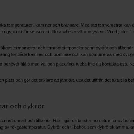
rvaka temperaturer i kaminer och brännare. Med rätt termometrar kan d
ingspunkt för sensorer i rökkanal eller värmesystem. Vi erbjuder fle
, rökgastermometrar och termometerpaneler samt dykrör och tillbehör
ering för både kaminer och brännare och kan kombineras med övriga
r behöver hjälp med val och placering, tveka inte att kontakta oss.
 plats och gör det enklare att jämföra utbudet utifrån det aktuella be
rar och dykrör
turinstrument och tillbehör. Här ingår distanstermometrar för avläsn
g av rökgastemperatur. Dykrör och tillbehör, som dykrörsklämma, an