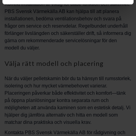
Korrekt installation är viktig för både funktion och säkerhet.
PBS Svensk Värmekälla AB kan hjälpa till att planera
installationen, bedöma ventilationsbehov och svara på
frågor om service och reservdelar. Regelbundet underhåll
förlänger livslängden och säkerställer drift, så informera dig
gärna om rekommenderade servicelösningar för den
modell du väljer.
Välja rätt modell och placering
När du väljer pelletskamin bör du ta hänsyn till rumsstorlek,
isolering och hur mycket värmebehovet varierar.
Placeringen påverkar både effektivitet och komfort—tänk
på öppna planlösningar kontra separata rum och
möjligheten att använda kaminen som en estetisk detalj. Vi
hjälper dig jämföra alternativ och hitta en modell som
matchar dina praktiska och visuella krav.
Kontakta PBS Svensk Värmekälla AB för rådgivning och