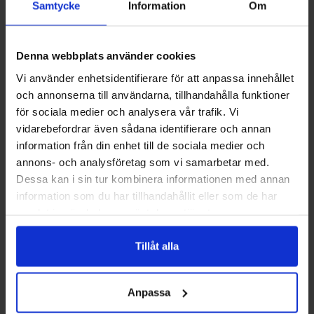
Samtycke
Information
Om
värmesystem. Pelletskaminer finns i flera storlekar och
stilar, vilket gör det möjligt att hitta en modell som passar
både funktion och estetik. Tänk igenom var värmen bäst
Denna webbplats använder cookies
kommer till nytta och välj en placering som ger god
Vi använder enhetsidentifierare för att anpassa innehållet
värmefördelning i utrymmet.
och annonserna till användarna, tillhandahålla funktioner
för sociala medier och analysera vår trafik. Vi
Med eller utan skorsten
vidarebefordrar även sådana identifierare och annan
information från din enhet till de sociala medier och
Det finns modeller som kräver traditionell skorsten och
annons- och analysföretag som vi samarbetar med.
modeller som är avsedda för installation utan skorsten, ofta
Dessa kan i sin tur kombinera informationen med annan
med en kontrollerad frånluftsinstallation. Valet beror på
information som du har tillhandahållit eller som de har
byggnadens förutsättningar och vilka
samlat in när du har använt deras tjänster.
installationsmöjligheter som finns i ditt hem eller uterum. Vi
kan informera om skillnader i installationskrav och vilka
Tillåt alla
alternativ som kan fungera i din fastighet.
Installation och service
Anpassa