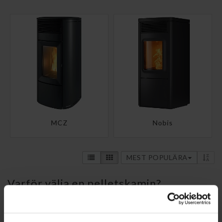
MCZ
Nobis
MEST POPULÄRA
Varför välja en pelletskamin?
En pelletskamin kan vara ett praktiskt tillskott för
punktuppvärmning eller som stöd till befintligt