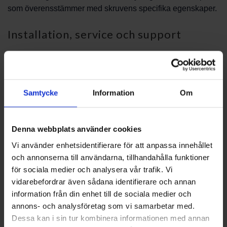
som överensstämmer med skruvens specifika egenskaper.
Installation, service och support
Bytet av spiral sker ofta vid service eller vid uppkommen
slitage. Installation bör genomföras enligt utrustningens
serviceanvisningar och av personal med erfarenhet av
Samtycke
Information
Om
matarskruvar när så krävs. Om du behöver hjälp med att
tolka en modellbeteckning eller hitta en lämplig
ersättningsdel kan teknisk rådgivning underlätta
Denna webbplats använder cookies
processen.
Vi använder enhetsidentifierare för att anpassa innehållet
Beställning och rådgivning
och annonserna till användarna, tillhandahålla funktioner
för sociala medier och analysera vår trafik. Vi
vidarebefordrar även sådana identifierare och annan
För frågor om passform, materialval eller för att få
information från din enhet till de sociala medier och
rekommendationer för din specifika matarskruv, kontakta
annons- och analysföretag som vi samarbetar med.
oss så hjälper vi dig vidare. Kontakta PBS Svensk
Dessa kan i sin tur kombinera informationen med annan
Värmekälla AB för rådgivning och hjälp att välja rätt