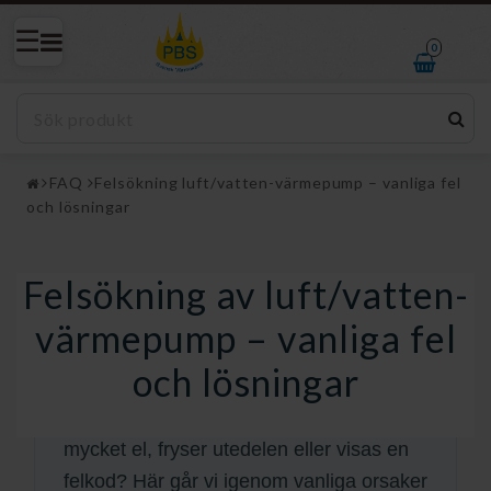
0
FAQ
Felsökning luft/vatten-värmepump – vanliga fel
och lösningar
Felsökning av luft/vatten-
Felsökning luft/vatten-
värmepump – vanliga fel och
värmepump – vanliga fel
lösningar
och lösningar
FELSÖKNINGSGUIDE
Ger värmepumpen dålig värme, drar den
mycket el, fryser utedelen eller visas en
felkod? Här går vi igenom vanliga orsaker