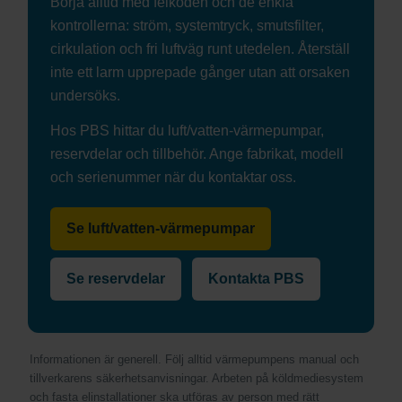
Börja alltid med felkoden och de enkla
kontrollerna: ström, systemtryck, smutsfilter,
cirkulation och fri luftväg runt utedelen. Återställ
inte ett larm upprepade gånger utan att orsaken
undersöks.
Hos PBS hittar du luft/vatten-värmepumpar,
reservdelar och tillbehör. Ange fabrikat, modell
och serienummer när du kontaktar oss.
Se luft/vatten-värmepumpar
Se reservdelar
Kontakta PBS
Informationen är generell. Följ alltid värmepumpens manual och
tillverkarens säkerhetsanvisningar. Arbeten på köldmediesystem
och fasta elinstallationer ska utföras av person med rätt