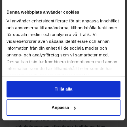
utomhustemperaturer, för hög värmekurva,
smutsiga filter, låg cirkulation, dålig service eller
Denna webbplats använder cookies
att elpatronen används mer än normalt.
Vi använder enhetsidentifierare för att anpassa innehållet
Kontrollera:
och annonserna till användarna, tillhandahålla funktioner
för sociala medier och analysera vår trafik. Vi
Hur många timmar kompressor och elpatron
vidarebefordrar även sådana identifierare och annan
har gått.
information från din enhet till de sociala medier och
Värmekurva och varmvatteninställning.
annons- och analysföretag som vi samarbetar med.
Smutsfilter, systemtryck och cirkulation.
Dessa kan i sin tur kombinera informationen med annan
information som du har tillhandahållit eller som de har
Att utedelen är ren och fri från is.
samlat in när du har använt deras tjänster.
Om huset har högre värmebehov än tidigare.
Tillåt alla
Värmepumpen låter ovanligt
Anpassa
mycket
Ovanliga ljud kan komma från fläkt,