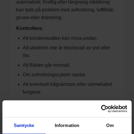
automatiskt. Kraftig eller långvarig isbildning
kan tyda på problem med avfrostning, luftflöde,
givare eller dränering.
Kontrollera:
Att kondensvatten kan rinna undan.
Att utedelen inte är blockerad av snö eller
löv.
Att fläkten går normalt.
Om avfrostningscykeln startar.
Att eventuell trågvärmare eller värmekabel
fungerar.
Värmepumpen drar mycket el
Samtycke
Information
Om
Hög elanvändning kan bero på låga