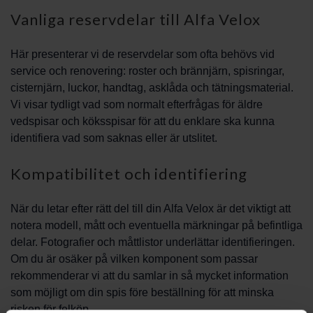
Vanliga reservdelar till Alfa Velox
Här presenterar vi de reservdelar som ofta behövs vid
service och renovering: roster och brännjärn, spisringar,
cisternjärn, luckor, handtag, asklåda och tätningsmaterial.
Vi visar tydligt vad som normalt efterfrågas för äldre
vedspisar och köksspisar för att du enklare ska kunna
identifiera vad som saknas eller är utslitet.
Kompatibilitet och identifiering
När du letar efter rätt del till din Alfa Velox är det viktigt att
notera modell, mått och eventuella märkningar på befintliga
delar. Fotografier och måttlistor underlättar identifieringen.
Om du är osäker på vilken komponent som passar
rekommenderar vi att du samlar in så mycket information
som möjligt om din spis före beställning för att minska
risken för felköp.