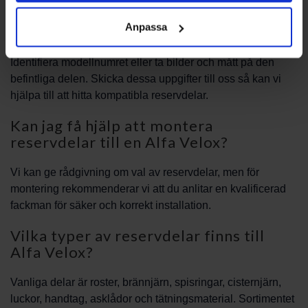
Hur hittar jag rätt reservdel till min
Anpassa
Alfa Velox?
Identifiera modellnumret eller ta bilder och mått på den
befintliga delen. Skicka dessa uppgifter till oss så kan vi
hjälpa till att hitta kompatibla reservdelar.
Kan jag få hjälp att montera
reservdelar till en Alfa Velox?
Vi kan ge rådgivning om val av reservdelar, men för
montering rekommenderar vi att du anlitar en kvalificerad
fackman för säker och korrekt installation.
Vilka typer av reservdelar finns till
Alfa Velox?
Vanliga delar är roster, brännjärn, spisringar, cisternjärn,
luckor, handtag, asklådor och tätningsmaterial. Sortimentet