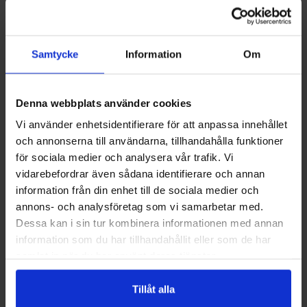
Beställning, support och montering
Samtycke
Information
Om
Beställningar av reservdelar kan ske via vår webbplats
eller genom kontakt med vår support. Vi kan guida dig
genom urvalet och ge tips kring montering och underhåll
Denna webbplats använder cookies
utan att ange specifika installationsanvisningar här.
Vi använder enhetsidentifierare för att anpassa innehållet
Kontakta PBS Svensk Värmekälla AB för rådgivning och
och annonserna till användarna, tillhandahålla funktioner
hjälp att välja rätt lösning.
för sociala medier och analysera vår trafik. Vi
Om du behöver mer ingående service eller professionell
vidarebefordrar även sådana identifierare och annan
montering rekommenderar vi att du vänder dig till en
information från din enhet till de sociala medier och
certifierad fackman i närheten. För snabba frågor om
annons- och analysföretag som vi samarbetar med.
lagerstatus eller leveranstider, skicka modellinformation
Dessa kan i sin tur kombinera informationen med annan
och artikelbeskrivning så återkommer vi med förslag på
information som du har tillhandahållit eller som de har
lämpliga alternativ.
samlat in när du har använt deras tjänster.
Vanliga frågor
Tillåt alla