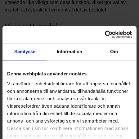
utseende lika viktigt som dess funktion, vilket gör val av
modell och ytskikt till en central del av beslutet.
Välja rätt modell
Tänk igenom vilket uttryck du vill ha: vill du ha en kamin
med klassiska detaljer eller en mer avskalad modern
Samtycke
Information
Om
lösning? Fundera även över placering i rummet, golvets
förutsättningar och hur kaminen kommer att samspela med
övrig inredning. I produktgruppen Rizzoli - Kamin finns
Denna webbplats använder cookies
olika varianter som lämpar sig för olika estetiska och
Vi använder enhetsidentifierare för att anpassa innehållet
praktiska behov.
och annonserna till användarna, tillhandahålla funktioner
för sociala medier och analysera vår trafik. Vi
Installation och säkerhet
vidarebefordrar även sådana identifierare och annan
information från din enhet till de sociala medier och
Installation bör alltid ske enligt gällande regler och med
annons- och analysföretag som vi samarbetar med.
hänsyn till säkerhetsavstånd och skorsten. En professionell
Dessa kan i sin tur kombinera informationen med annan
installatör kan ge råd om bästa placering och vilka
information som du har tillhandahållit eller som de har