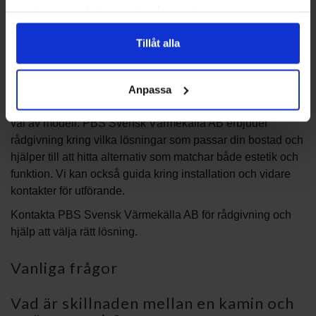
brandskyddsåtgärder som behövs. Det är också bra att
samlat in när du har använt deras tjänster.
planera för hur underhåll och rensning ska ske för att
säkerställa en trygg och fungerande lösning över tid.
Tillåt alla
Service och rådgivning
Anpassa
Vid val av kamin är det värdefullt att få stöd i planering och
val av modell. PBS Svensk Värmekälla AB erbjuder
rådgivning kring vilka lösningar som passar din bostad och
hjälper till att hitta alternativ som matchar både estetik och
funktion. Vi kan också guida kring installation och vidare
kontakter för utförande.
Kontakta PBS Svensk Värmekälla AB för rådgivning och
hjälp att välja rätt lösning.
Vanliga frågor
Vad är skillnaden mellan en kamin och