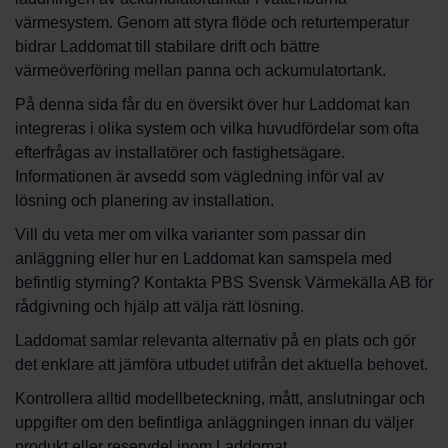
värmesystem. Genom att styra flöde och returtemperatur
bidrar Laddomat till stabilare drift och bättre
värmeöverföring mellan panna och ackumulatortank.
På denna sida får du en översikt över hur Laddomat kan
integreras i olika system och vilka huvudfördelar som ofta
efterfrågas av installatörer och fastighetsägare.
Informationen är avsedd som vägledning inför val av
lösning och planering av installation.
Vill du veta mer om vilka varianter som passar din
anläggning eller hur en Laddomat kan samspela med
befintlig styrning? Kontakta PBS Svensk Värmekälla AB för
rådgivning och hjälp att välja rätt lösning.
Laddomat samlar relevanta alternativ på en plats och gör
det enklare att jämföra utbudet utifrån det aktuella behovet.
Kontrollera alltid modellbeteckning, mått, anslutningar och
uppgifter om den befintliga anläggningen innan du väljer
produkt eller reservdel inom Laddomat.