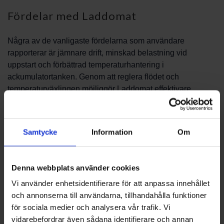
Fördelar med Laddomat
Några av de vanligaste fördelarna som användare
rapporterar är jämnare drift, minskad belastning vid
uppstart och förbättrad temperaturhantering i
ackumulatortanken. Genom att reglera flödet och
temperaturväxlingen möjliggör Laddomat effektivare
lagring och användning av producerad värme. Detta kan
göra systemet mer förutsägbart och enklare att integrera
med befintliga styrsystem.
Samtycke
Information
Om
Installation och drift
Denna webbplats använder cookies
Installation av en Laddomat bör planeras utifrån
Vi använder enhetsidentifierare för att anpassa innehållet
anläggningens specifika förutsättningar och i samråd med
och annonserna till användarna, tillhandahålla funktioner
er installatör. Placering, rördragning och anpassning till
för sociala medier och analysera vår trafik. Vi
befintlig utrustning påverkar både funktion och
vidarebefordrar även sådana identifierare och annan
servicevänlighet. Vid drift är det viktigt att följa