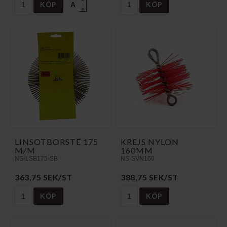
KÖP
KÖP
A
↑
G
LINSOTBORSTE 175
KREJS NYLON
M/M
160MM
NS-LSB175-SB
NS-SVN160
363,75 SEK/ST
388,75 SEK/ST
KÖP
KÖP