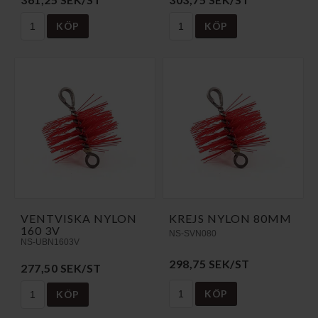
KÖP
KÖP
VENTVISKA NYLON
KREJS NYLON 80MM
160 3V
NS-SVN080
NS-UBN1603V
298,75 SEK/ST
277,50 SEK/ST
KÖP
KÖP