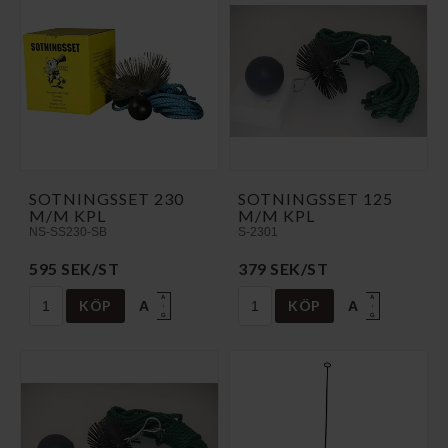
SOTNINGSSET 230
SOTNINGSSET 125
M/M KPL
M/M KPL
NS-SS230-SB
S-2301
595 SEK/ST
379 SEK/ST
A
A
KÖP
KÖP
A
A
↑
↑
G
G