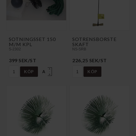
SOTNINGSSET 150
SOTRENSBORSTE
M/M KPL
SKAFT
S-2302
NS-SRB
399 SEK/ST
226,25 SEK/ST
A
KÖP
KÖP
A
↑
G