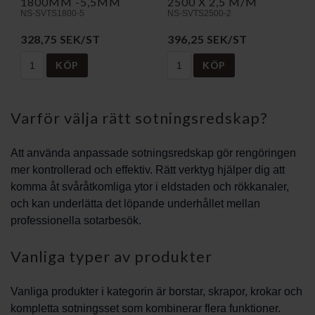
1800MM -5,5MM
2500 X 2,5 M/M
NS-SVTS1800-5
NS-SVTS2500-2
328,75 SEK/ST
396,25 SEK/ST
KÖP
KÖP
Varför välja rätt sotningsredskap?
Att använda anpassade sotningsredskap gör rengöringen
mer kontrollerad och effektiv. Rätt verktyg hjälper dig att
komma åt svåråtkomliga ytor i eldstaden och rökkanaler,
och kan underlätta det löpande underhållet mellan
professionella sotarbesök.
Vanliga typer av produkter
Vanliga produkter i kategorin är borstar, skrapor, krokar och
kompletta sotningsset som kombinerar flera funktioner.