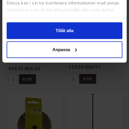
Dessa kan i sin tur kombinera informationen med annan
information som du har tillhandahållit eller som de har
samlat in när du har använt deras tjänster.
Tillåt alla
LINSOTBORSTE 230
LODKÄTTING KPL
Anpassa
M/M
NS-LODKG-SB
NS-LSB230-SB
112,50 SEK/ST
473,75 SEK/ST
KÖP
KÖP