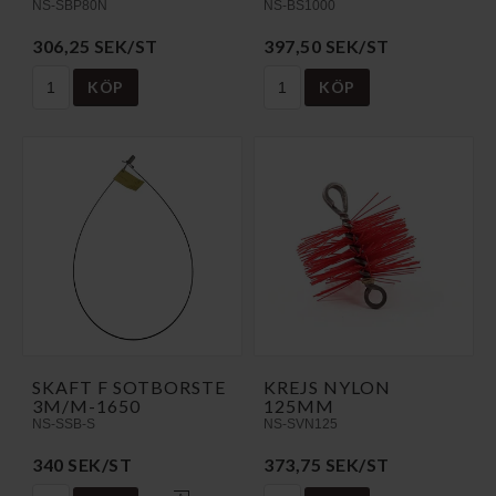
NS-SBP80N
NS-BS1000
306,25 SEK/ST
397,50 SEK/ST
KÖP
KÖP
SKAFT F SOTBORSTE
KREJS NYLON
3M/M-1650
125MM
NS-SSB-S
NS-SVN125
340 SEK/ST
373,75 SEK/ST
A