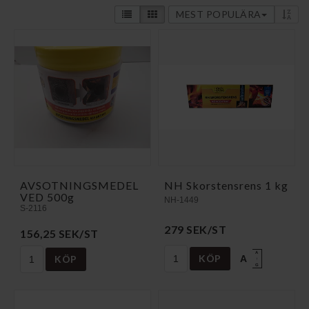
MEST POPULÄRA
AVSOTNINGSMEDEL
NH Skorstensrens 1 kg
VED 500g
NH-1449
S-2116
279 SEK/ST
156,25 SEK/ST
A
KÖP
KÖP
A
↑
G