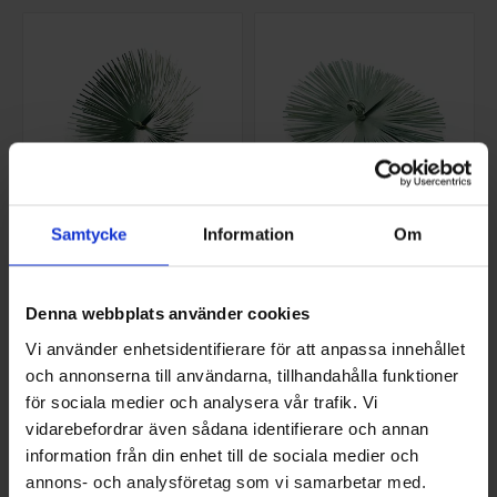
Samtycke
Information
Om
LINKREJS 230 0,15 3V
LINKREJS OVAL
105X155
NS-LK2300153V
NS-LKOV105X155
Denna webbplats använder cookies
562,50 SEK/ST
668,75 SEK/ST
Vi använder enhetsidentifierare för att anpassa innehållet
och annonserna till användarna, tillhandahålla funktioner
KÖP
KÖP
för sociala medier och analysera vår trafik. Vi
vidarebefordrar även sådana identifierare och annan
information från din enhet till de sociala medier och
annons- och analysföretag som vi samarbetar med.