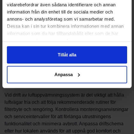
vidarebefordrar även sådana identifierare och annan
Installation och service
information från din enhet till de sociala medier och
annons- och analysföretag som vi samarbetar med.
Installation av luftuppvärmningsutrustning bör planeras
Dessa kan i sin tur kombinera informationen med annan
tillsammans med installatör eller teknisk rådgivare så att
information som du har tillhandahållit eller som de har
placering och flödesvägar optimeras. PBS Svensk
samlat in när du har använt deras tjänster.
Värmekälla AB kan hjälpa till att koordinera installation och
ge rekommendationer inför driftstart. Regelbunden service
Tillåt alla
och kontroller är viktiga för att säkerställa tillförlitlig funktion
över tid.
Anpassa
Underhåll och driftstips
Vid drift av luftuppvärmningssystem är det viktigt att hålla
luftvägar fria och att följa rekommenderade rutiner för
filterbyte och rengöring. Kontrollera monteringsanvisningar
och serviceintervaller för att förlänga utrustningens
funktionalitet och minimera avbrott. Anpassa driftschema
efter hur lokalen används för att uppnå god komfort och