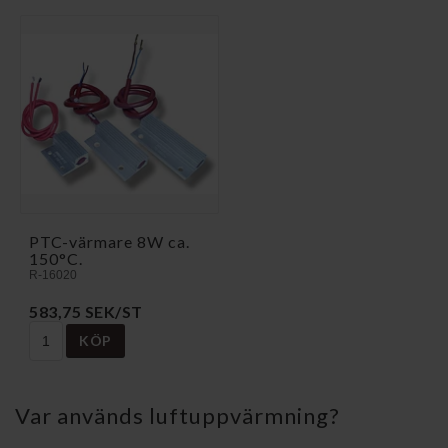
PTC-värmare 8W ca.
150°C.
R-16020
583,75 SEK/ST
KÖP
Var används luftuppvärmning?