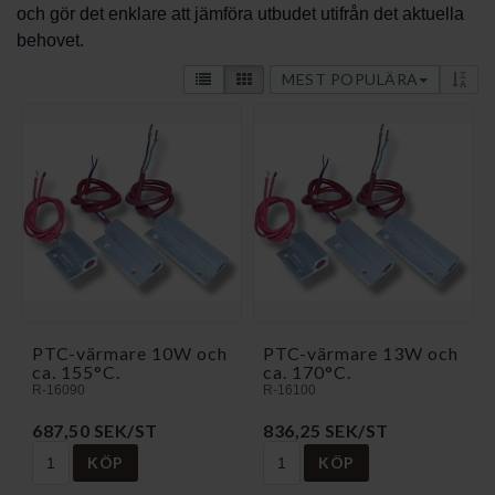
och gör det enklare att jämföra utbudet utifrån det aktuella
behovet.
MEST POPULÄRA
PTC-värmare 10W och
PTC-värmare 13W och
ca. 155°C.
ca. 170°C.
R-16090
R-16100
687,50 SEK/ST
836,25 SEK/ST
KÖP
KÖP