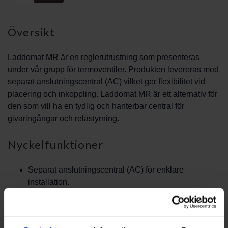
Översikt
Laddomat MR är en reglerutrustning som presenteras
under vår grupp för termoventiler. Produkten levereras med
separat anslutningscentral (AC) vilket ger flexibilitet vid
placering och inkoppling. Laddomat MR är ett alternativ för
den som vill ha en tydlig och hanterbar central för
givaringångar och relästyrning.
Nyckelfunktioner
Separat anslutningscentral (AC) för enklare
installation.
Tre reläer och fyra givaringångar enligt
produktinformation.
Löstagbara plintar för smidigare inkoppling och