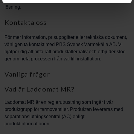
lösning.
Kontakta oss
För mer information, prisuppgifter eller tekniska dokument,
vänligen ta kontakt med PBS Svensk Värmekälla AB. Vi
hjälper dig att hitta rätt produktalternativ och erbjuder stöd
genom hela processen från val till installation.
Vanliga frågor
Vad är Laddomat MR?
Laddomat MR är en reglerutrustning som ingår i vår
produktgrupp för termoventiler. Produkten levereras med
separat anslutningscentral (AC) enligt
produktinformationen.