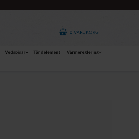
0
VARUKORG
Vedspisar
Tändelement
Värmereglering