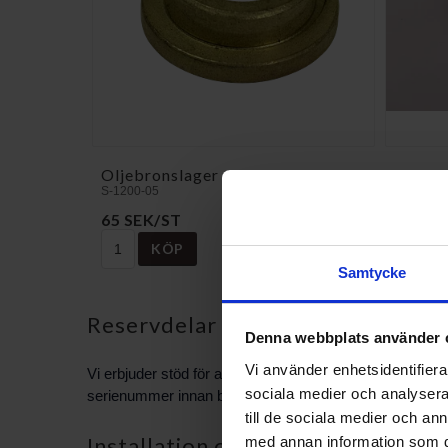
Oljebronslager 12x18x8
Oljebr
S-1200-05
S-3018
65 SEK/ST
85 SEK
KÖP
Samtycke
Reservdelar och kompatibilitet
Denna webbplats använder 
Vi använder enhetsidentifierar
Vi erbjuder stöd för att identifiera vilka reservdelar so
sociala medier och analysera 
serienummer innan beställning. PBS Svensk Värmekälla AB k
till de sociala medier och a
Installation och service
med annan information som du 