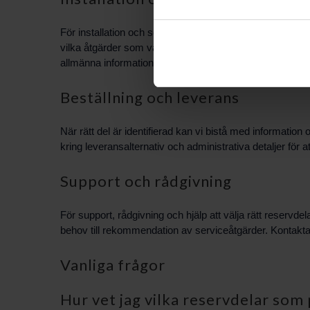
För installation och service rekommenderar vi att arb
vilka åtgärder som vanligtvis krävs vid utbyte av delar 
allmänna informationen.
Beställning och leverans
När rätt del är identifierad kan vi bistå med informatio
kring leveransalternativ och administrativa detaljer för 
Support och rådgivning
För support, rådgivning och hjälp att välja rätt reservd
behov till rekommendation av serviceåtgärder. Kontakta 
Vanliga frågor
Hur vet jag vilka reservdelar som