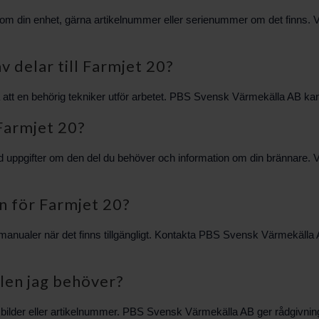
n enhet, gärna artikelnummer eller serienummer om det finns. Vi hjälpe
av delar till Farmjet 20?
att en behörig tekniker utför arbetet. PBS Svensk Värmekälla AB kan 
 Farmjet 20?
 uppgifter om den del du behöver och information om din brännare. V
n för Farmjet 20?
ch manualer när det finns tillgängligt. Kontakta PBS Svensk Värmekäll
elen jag behöver?
 bilder eller artikelnummer. PBS Svensk Värmekälla AB ger rådgivning o