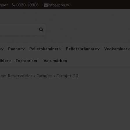
nser
0320-10808
info@pbs.nu
e
Pannor
Pelletskaminer
Pelletsbrännare
Vedkaminer
iklar
Extrapriser
Varumärken
uem Reservdelar
Farmjet
Farmjet 20