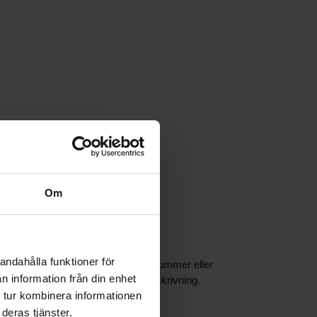
Om
andahålla funktioner för
 det viktigt att kontrollera artikelnummer eller
n information från din enhet
al- eller reservdelar utifrån din beskrivning.
 tur kombinera informationen
deras tjänster.