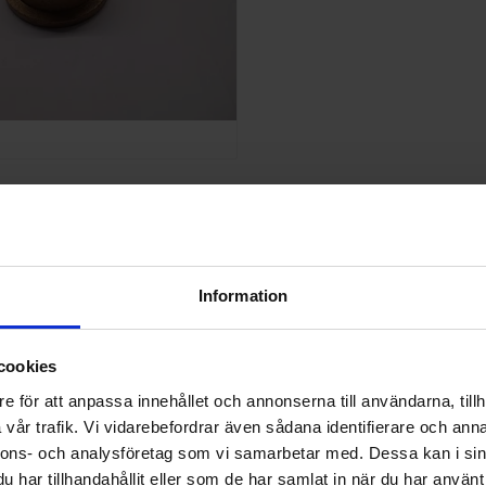
onslager 18x24x12
/ST
KÖP
Information
cookies
e för att anpassa innehållet och annonserna till användarna, tillh
m passar din Farmjet 20. Eftersom modeller och utföranden kan variera är
vår trafik. Vi vidarebefordrar även sådana identifierare och anna
an hjälpa till att verifiera kompatibilitet och föreslå lämpliga origin
nnons- och analysföretag som vi samarbetar med. Dessa kan i sin
har tillhandahållit eller som de har samlat in när du har använt 