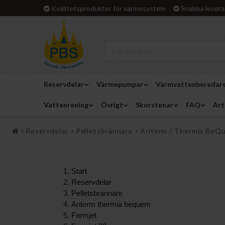
Kvalitetsprodukter för värmesystem
Snabba levera
Reservdelar
Värmepumpar
Varmvattenberedar
Vattenrening
Övrigt
Skorstenar
FAQ
Art
Reservdelar
Pelletsbrännare
Ariterm / Thermia BeQ
Start
Reservdelar
Pelletsbrannare
Ariterm thermia bequem
Farmjet