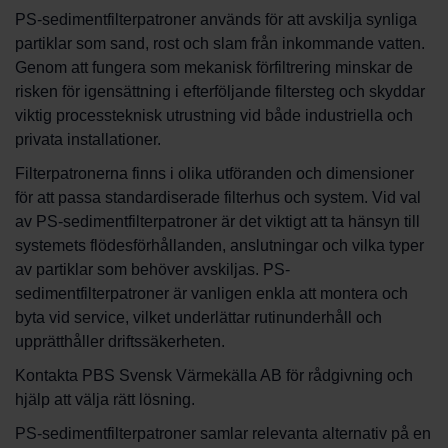
PS-sedimentfilterpatroner används för att avskilja synliga
partiklar som sand, rost och slam från inkommande vatten.
Genom att fungera som mekanisk förfiltrering minskar de
risken för igensättning i efterföljande filtersteg och skyddar
viktig processteknisk utrustning vid både industriella och
privata installationer.
Filterpatronerna finns i olika utföranden och dimensioner
för att passa standardiserade filterhus och system. Vid val
av PS-sedimentfilterpatroner är det viktigt att ta hänsyn till
systemets flödesförhållanden, anslutningar och vilka typer
av partiklar som behöver avskiljas. PS-
sedimentfilterpatroner är vanligen enkla att montera och
byta vid service, vilket underlättar rutinunderhåll och
upprätthåller driftssäkerheten.
Kontakta PBS Svensk Värmekälla AB för rådgivning och
hjälp att välja rätt lösning.
PS-sedimentfilterpatroner samlar relevanta alternativ på en