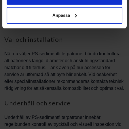
pumpar eller membransystem för att skydda
komponenterna. Valet av patron beror på vilken typ av
Anpassa
partiklar som förekommer och systemets krav på flöde och
tryck.
Val och installation
När du väljer PS-sedimentfilterpatroner bör du kontrollera
att patronens längd, diameter och anslutningsstandard
matchar ditt filterhus. Tänk även på hur accessen för
service är utformad så att byte blir enkelt. Vid osäkerhet
eller specialinstallationer rekommenderas kontakta teknisk
rådgivning för att säkerställa kompatibilitet och optimalt val.
Underhåll och service
Underhåll av PS-sedimentfilterpatroner innebär
regelbunden kontroll av tryckfall och visuell inspektion vid