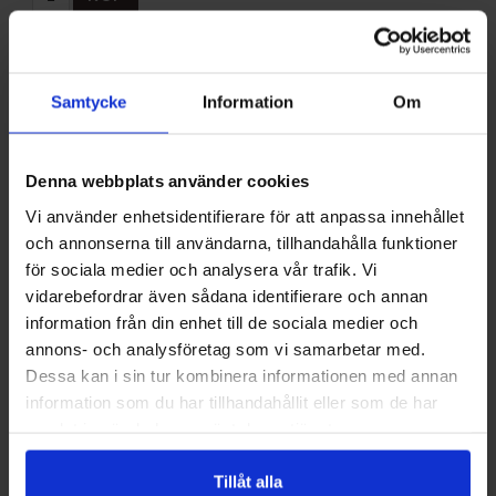
Vad är PS-sedimentfilterpatroner?
Samtycke
Information
Om
PS-sedimentfilterpatroner är mekaniska filterpatroner
avsedda att avlägsna fasta partiklar i vattenflöden. De
Denna webbplats använder cookies
används primärt för att fånga upp synliga föroreningar som
sand, rostflagor och slam innan vattnet går vidare till finare
Vi använder enhetsidentifierare för att anpassa innehållet
filtrering eller känslig utrustning. Genom att reducera
och annonserna till användarna, tillhandahålla funktioner
partikelbelastningen kan efterföljande filtersteg få längre
för sociala medier och analysera vår trafik. Vi
livslängd och bättre prestanda.
vidarebefordrar även sådana identifierare och annan
information från din enhet till de sociala medier och
När och var används de?
annons- och analysföretag som vi samarbetar med.
Dessa kan i sin tur kombinera informationen med annan
information som du har tillhandahållit eller som de har
Den vanligaste användningen av PS-
samlat in när du har använt deras tjänster.
sedimentfilterpatroner är som förfilter i
bostadsinstallationer, kommersiella system och industriella
Tillåt alla
processer. De placeras i inloppsskydd, före värmeväxlare,