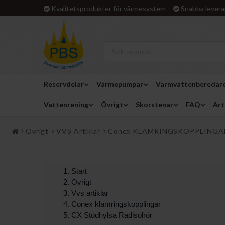
Kvalitetsprodukter för värmesystem
Snabba levera
Reservdelar
Värmepumpar
Varmvattenberedar
Vattenrening
Övrigt
Skorstenar
FAQ
Art
Övrigt
VVS Artiklar
Conex KLÄMRINGSKOPPLINGA
Start
Ovrigt
Vvs artiklar
Conex klamringskopplingar
CX Stödhylsa Radisolrör