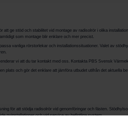
att ge stöd och stabilitet vid montage av radisolrör i olika installat
 samtidigt som montage blir enklare och mer precist.
t passa vanliga rörstorlekar och installationssituationer. Valet av stö
ren.
nderar vi att du tar kontakt med oss. Kontakta PBS Svensk Värmekälla
n plats och gör det enklare att jämföra utbudet utifrån det aktuella b
ning för att stödja radisolrör vid genomföringar och fästen. Stödhylso
åde nyinstallationer och vid service av befintliga system.