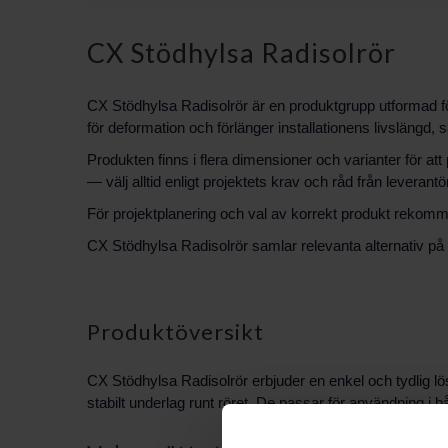
CX Stödhylsa Radisolrör
CX Stödhylsa Radisolrör är en produktgrupp utformad för 
för deformation och förlänger installationens livslängd,
Produkten finns i flera dimensioner och varianter för at
— välj alltid enligt projektets krav och råd från leverantö
För projektplanering och val av korrekt produkt rekomme
CX Stödhylsa Radisolrör samlar relevanta alternativ på e
Produktöversikt
CX Stödhylsa Radisolrör erbjuder en enkel och tydlig lös
stabilt underlag runt röret. De passar för användning i b