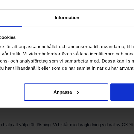
 isoleringstjocklek och monteringssätt. Kontrollera att stödhylsan är 
Information
et bra att rådgöra med leverantör eller installatör för att säkerställa a
cookies
e för att anpassa innehållet och annonserna till användarna, tillh
llverkaren och säkerställ att stödhylsan sitter stabilt utan glapp. Undvik
vår trafik. Vi vidarebefordrar även sådana identifierare och anna
ntation och beställning rekommenderas att du tar fram mått och krav 
nnons- och analysföretag som vi samarbetar med. Dessa kan i sin
har tillhandahållit eller som de har samlat in när du har använt 
ider och praktiska råd kring montage, ta kontakt med vår support. Våra
Anpassa
älp att välja rätt lösning. Vi bistår med vägledning vid val av CX S