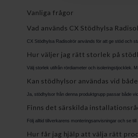
Vanliga frågor
Vad används CX Stödhylsa Radisolr
CX Stödhylsa Radisolrör används för att ge stöd och stabi
Hur väljer jag rätt storlek på stö
Välj storlek utifrån rördiameter och isoleringstjocklek. M
Kan stödhylsor användas vid både 
Ja, stödhylsor från denna produktgrupp passar både vid n
Finns det särskilda installationsrå
Följ alltid tillverkarens monteringsanvisningar och se til
Hur får jag hjälp att välja rätt pr