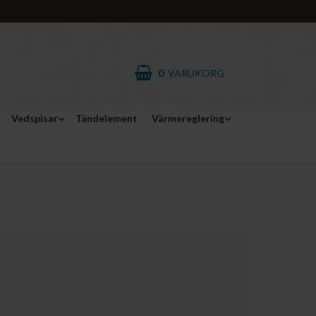
0
VARUKORG
Vedspisar
Tändelement
Värmereglering