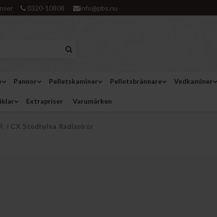
nser
0320-10808
info@pbs.nu
e
Pannor
Pelletskaminer
Pelletsbrännare
Vedkaminer
iklar
Extrapriser
Varumärken
R
CX Stödhylsa Radisolrör