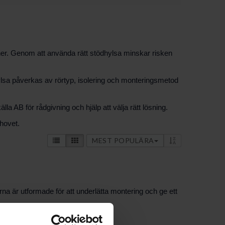
ioner. Genom att använda rätt stödhylsa minskar risken
dhylsa påverkas av rörtyp, isolering och monteringsmetod
 AB för rådgivning och hjälp att välja rätt lösning.
ehovet.
MEST POPULÄRA
rna är utformade för att underlätta montering och ge ett