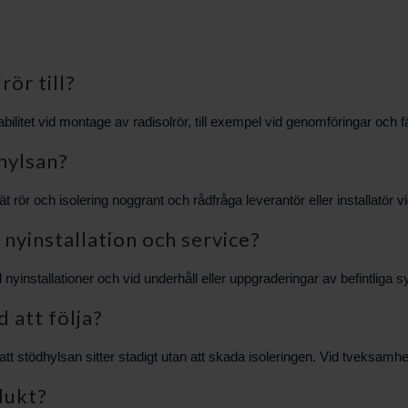
ör till?
litet vid montage av radisolrör, till exempel vid genomföringar och fäs
dhylsan?
ät rör och isolering noggrant och rådfråga leverantör eller installatör v
nyinstallation och service?
yinstallationer och vid underhåll eller uppgraderingar av befintliga 
d att följa?
l att stödhylsan sitter stadigt utan att skada isoleringen. Vid tveksamh
odukt?