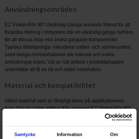
Användningsområden
EZ Vinkel-Rör 90* Utvändig Gänga används främst för att
förändra riktning i rörsystem där en utvändig gänga behövs
för att skruva ihop mot andra gängade komponenter.
Typiska tillämpningar inkluderar vatten- och värmesystem,
samt övriga rörinstallationer där robusta och enkla
anslutningar krävs. Val av rätt artiklar i produktgruppen
underlättar att få en tät och stabil installation.
Material och kompatibilitet
Vilket material som är lämpligt beror på applikationens
krav. När du väljer artiklar från gruppen EZ Vinkel-Rör 90*
Utvändig Gänga är det viktigt att kontrollera
kompatibiliteten med övriga rör och komponenter i
systemet. Om du är osäker på vilken gängtyp eller material
Samtycke
Information
Om
som passar, rådfråga gärna vår tekniska personal.