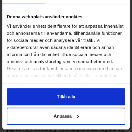
Tips vid installation
Denna webbplats använder cookies
Vi använder enhetsidentifierare för att anpassa innehållet
Vid montering av vinklade rör med utvändig gänga
och annonserna till användarna, tillhandahålla funktioner
rekommenderas att använda rätt verktyg och att säkerställa
för sociala medier och analysera vår trafik. Vi
att gängorna är rena innan sammanfogning. Använd
vidarebefordrar även sådana identifierare och annan
lämpliga tätningsmetoder enligt lokala rekommendationer
information från din enhet till de sociala medier och
och kontrollera passningen innan systemet tas i drift. För
annons- och analysföretag som vi samarbetar med.
komplexa installationer kan det vara bra att planera
Dessa kan i sin tur kombinera informationen med annan
rördragningen i förväg för att undvika onödiga böjar eller
information som du har tillhandahållit eller som de har
spänningar.
samlat in när du har använt deras tjänster.
Beställning och rådgivning
Tillåt alla
Vill du ha hjälp att hitta rätt artikel inom EZ Vinkel-Rör 90*
Utvändig Gänga eller veta vilka varianter som finns i lager?
Anpassa
Kontakta PBS Svensk Värmekälla AB för rådgivning och
hjälp att välja rätt lösning. Våra rådgivare kan vägleda dig