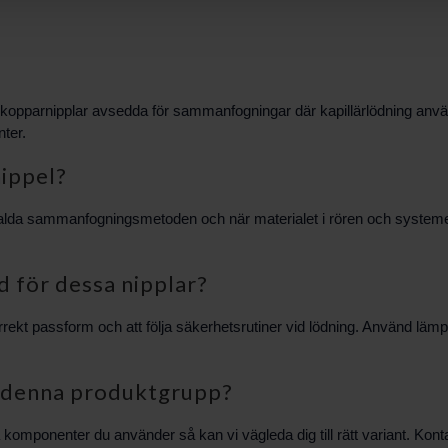
 kopparnipplar avsedda för sammanfogningar där kapillärlödning an
ter.
nippel?
 valda sammanfogningsmetoden och när materialet i rören och system
åd för dessa nipplar?
orrekt passform och att följa säkerhetsrutiner vid lödning. Använd lämpl
ån denna produktgrupp?
a komponenter du använder så kan vi vägleda dig till rätt variant. K