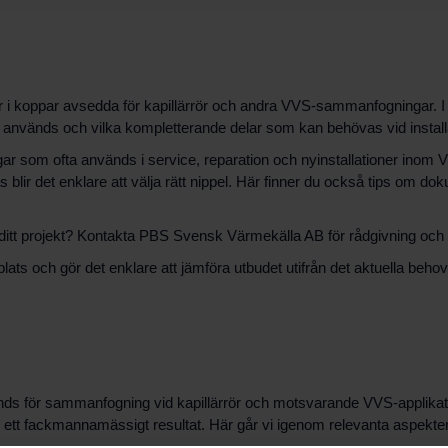
 i koppar avsedda för kapillärrör och andra VVS-sammanfogningar. I 
a används och vilka kompletterande delar som kan behövas vid install
ar som ofta används i service, reparation och nyinstallationer inom 
lir det enklare att välja rätt nippel. Här finner du också tips om dok
itt projekt? Kontakta PBS Svensk Värmekälla AB för rådgivning och hjä
lats och gör det enklare att jämföra utbudet utifrån det aktuella behov
ds för sammanfogning vid kapillärrör och motsvarande VVS-applikati
ör ett fackmannamässigt resultat. Här går vi igenom relevanta aspekte