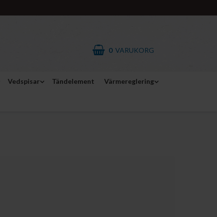
0
VARUKORG
Vedspisar
Tändelement
Värmereglering