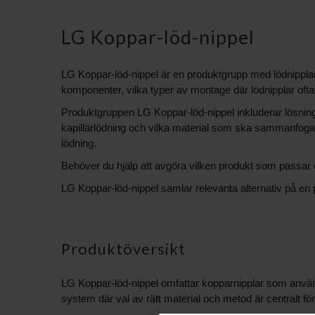
LG Koppar-löd-nippel
LG Koppar-löd-nippel är en produktgrupp med lödnipplar
komponenter, vilka typer av montage där lödnipplar oft
Produktgruppen LG Koppar-löd-nippel inkluderar lösning
kapillärlödning och vilka material som ska sammanfogas b
lödning.
Behöver du hjälp att avgöra vilken produkt som passar d
LG Koppar-löd-nippel samlar relevanta alternativ på en p
Produktöversikt
LG Koppar-löd-nippel omfattar kopparnipplar som använ
system där val av rätt material och metod är centralt f