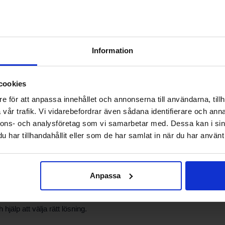
lationer där kapillärlödning är angiven eller lämplig. Vanliga användn
 i produktgruppen LG Koppar-löd-nippel bidrar till enklare hantering
Information
cookies
e för att anpassa innehållet och annonserna till användarna, tillh
utiner för rengöring, passform och förberedelse innan lödning. Säkerstä
vår trafik. Vi vidarebefordrar även sådana identifierare och anna
visningar. Planera arbetet så att sammansättningen kan genomföras u
nnons- och analysföretag som vi samarbetar med. Dessa kan i sin
har tillhandahållit eller som de har samlat in när du har använt 
Anpassa
-nippel eller vill ha rådgivning inför beställning, kontakta vår kundtjän
rande delar och arbetssätt.
älp att välja rätt lösning.