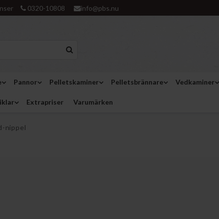
nser
0320-10808
info@pbs.nu
e
Pannor
Pelletskaminer
Pelletsbrännare
Vedkaminer
iklar
Extrapriser
Varumärken
d-nippel