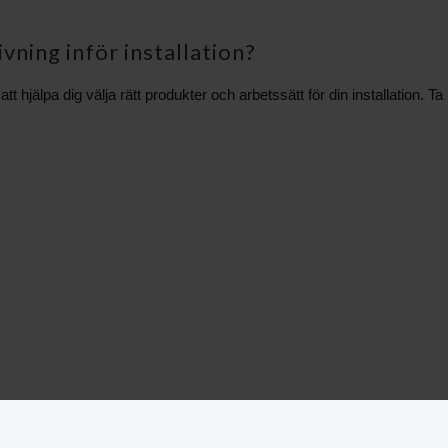
ivning inför installation?
hjälpa dig välja rätt produkter och arbetssätt för din installation. T