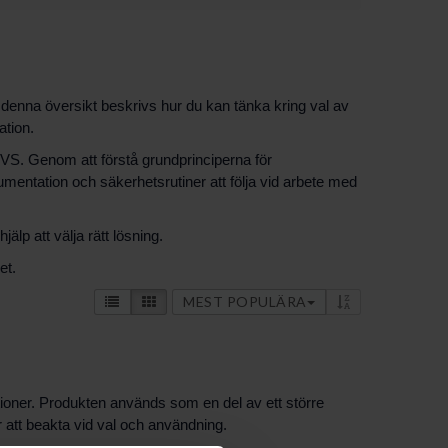
denna översikt beskrivs hur du kan tänka kring val av
ation.
VVS. Genom att förstå grundprinciperna för
umentation och säkerhetsrutiner att följa vid arbete med
lp att välja rätt lösning.
et.
MEST POPULÄRA
oner. Produkten används som en del av ett större
r att beakta vid val och användning.