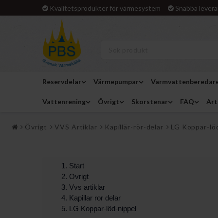
Kvalitetsprodukter för värmesystem
Snabba levera
Reservdelar
Värmepumpar
Varmvattenberedar
Vattenrening
Övrigt
Skorstenar
FAQ
Art
Övrigt
VVS Artiklar
Kapillär-rör-delar
LG Koppar-lö
Start
Ovrigt
Vvs artiklar
Kapillar ror delar
LG Koppar-löd-nippel