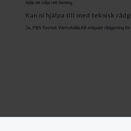
hjälp att välja rätt lösning.
Kan ni hjälpa till med teknisk rådg
Ja. PBS Svensk Värmekälla AB erbjuder rådgivning för att 