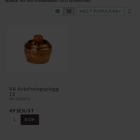
sparar tid vid installation och underhåll.
MEST POPULÄRA
VA Avluftningsplugg
15
VA-1945972
49 SEK/ST
KÖP