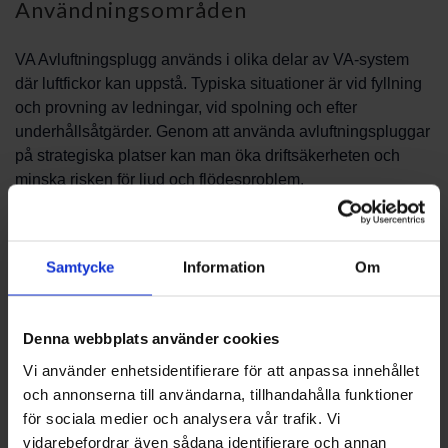
Användningsområden
VA Avluftningsplugg används i olika delar av VA-system
där luftfickor kan uppstå. Typiska situationer är vid fyllning
och provning av ledningar, vid spolning och efter
underhållsåtgärder. Genom att använda avluftningspluggar
på strategiska platser kan man öka driftsäkerheten och
minska risken för ljud och flödesproblem.
Installation och placering
Samtycke
Information
Om
Vid installation är det viktigt att placera pluggen i
högpunkter eller andra lokaler där luft naturligt samlas.
Montering sker normalt i befintliga kopplingar eller med
Denna webbplats använder cookies
tillbehör som är avsedda för avluftning. Planera placering
Vi använder enhetsidentifierare för att anpassa innehållet
tidigt i projektet för att undvika eftermontering som kan bli
och annonserna till användarna, tillhandahålla funktioner
dyrare och mer tidskrävande.
för sociala medier och analysera vår trafik. Vi
vidarebefordrar även sådana identifierare och annan