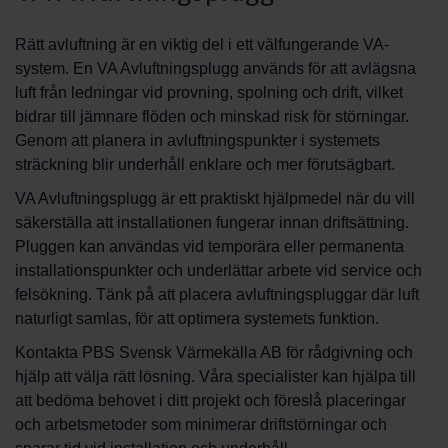
Rätt avluftning är en viktig del i ett välfungerande VA-
system. En VA Avluftningsplugg används för att avlägsna
luft från ledningar vid provning, spolning och drift, vilket
bidrar till jämnare flöden och minskad risk för störningar.
Genom att planera in avluftningspunkter i systemets
sträckning blir underhåll enklare och mer förutsägbart.
VA Avluftningsplugg är ett praktiskt hjälpmedel när du vill
säkerställa att installationen fungerar innan driftsättning.
Pluggen kan användas vid temporära eller permanenta
installationspunkter och underlättar arbete vid service och
felsökning. Tänk på att placera avluftningspluggar där luft
naturligt samlas, för att optimera systemets funktion.
Kontakta PBS Svensk Värmekälla AB för rådgivning och
hjälp att välja rätt lösning. Våra specialister kan hjälpa till
att bedöma behovet i ditt projekt och föreslå placeringar
och arbetsmetoder som minimerar driftstörningar och