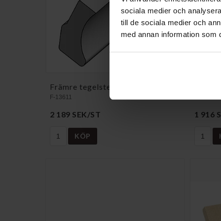
sociala medier och analysera 
till de sociala medier och a
med annan information som du 
Främre tegelsten A35 + / 60 +
Främre
F-13611
F-13617
2 189 SEK/ST
1 916 
KÖP