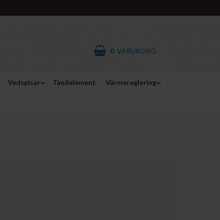
0
VARUKORG
Vedspisar
Tändelement
Värmereglering