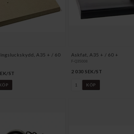
ningsluckskydd, A35 + / 60
Askfat, A35 + / 60 +
F-Q35008
2 030 SEK/ST
SEK/ST
KÖP
KÖP