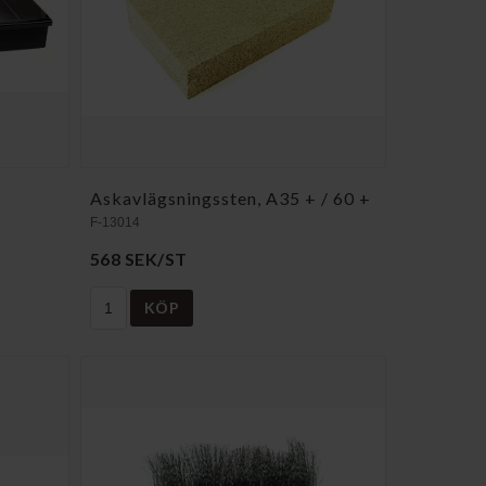
Askavlägsningssten, A35 + / 60 +
F-13014
568 SEK/ST
KÖP