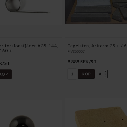
rr torsionsfjäder A35-144,
Tegelsten, Ariterm 35 + / 
/ 60 +
F-V350007
9 889 SEK/ST
K/ST
A
KÖP
KÖP
A
↑
G