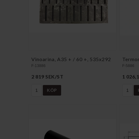
Vinoarina, A35 + / 60 +, 535x292
Termom
F-13886
F-5886
2 819 SEK/ST
1 026,
KÖP