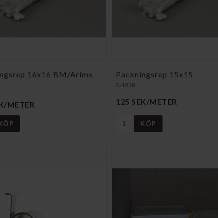
ngsrep 16x16 BM/Arimx
Packningsrep 15x15
S-1636
125 SEK/METER
EK/METER
KÖP
KÖP