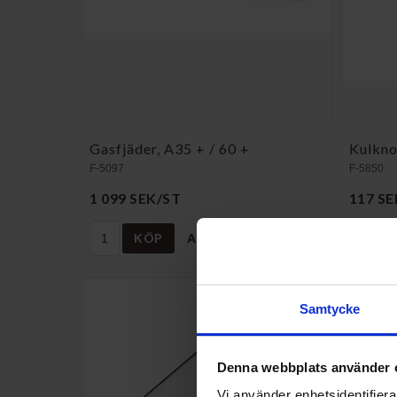
Gasfjäder, A35 + / 60 +
Kulkn
F-5097
F-5850
1 099 SEK/ST
117 SE
A
KÖP
A
↑
G
Samtycke
Denna webbplats använder 
Vi använder enhetsidentifierar