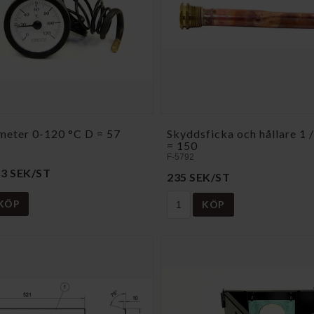
eter 0-120 °C D = 57
Skyddsficka och hållare 1 
= 150
F-5792
13 SEK/ST
235 SEK/ST
KÖP
KÖP