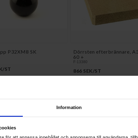
opp P32XM8 SK
Dörrsten efterbrännare, A3
60 +
F-13380
K/ST
866 SEK/ST
KÖP
KÖP
Information
cookies
e för att anpassa innehållet och annonserna till användarna, tillh