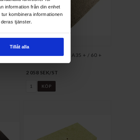
n information från din enhet
 tur kombinera informationen
deras tjänster.
Tillåt alla
, A35 +
Bakre tegelplatta, A35 + / 60 +
F-13618
2 058 SEK/ST
KÖP