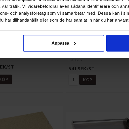
vår trafik. Vi vidarebefordrar även sådana identifierare och anna
nnons- och analysföretag som vi samarbetar med. Dessa kan i sin
har tillhandahållit eller som de har samlat in när du har använt 
Anpassa
 tegel övre A35 + / 60 +
Sidotegel uppe till vänster
/ 60 +
F-13615
SEK/ST
541 SEK/ST
KÖP
KÖP