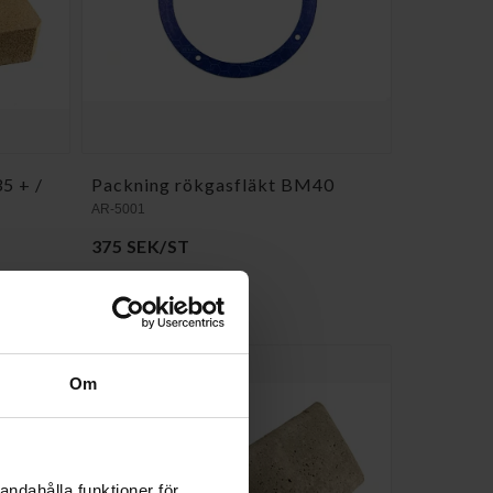
5 + /
Packning rökgasfläkt BM40
AR-5001
375 SEK/ST
KÖP
Om
andahålla funktioner för