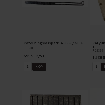
Påfyllningslåsspärr, A35 + / 60 +
Påfyll
+
F-13908
F-13339
623 SEK/ST
1 530 
KÖP