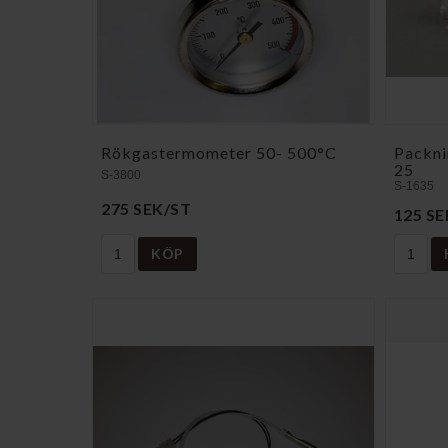
Rökgastermometer 50- 500°C
Packni
25
S-3800
S-1635
275 SEK/ST
125 S
KÖP