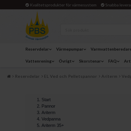
Kvalitetsprodukter för värmesystem
Snabba levera
Reservdelar
Värmepumpar
Varmvattenberedar
Vattenrening
Övrigt
Skorstenar
FAQ
Art
Reservdelar
EL Ved och Pelletspannor
Ariterm
Ved
Start
Pannor
Ariterm
Vedpanna
Ariterm 35+