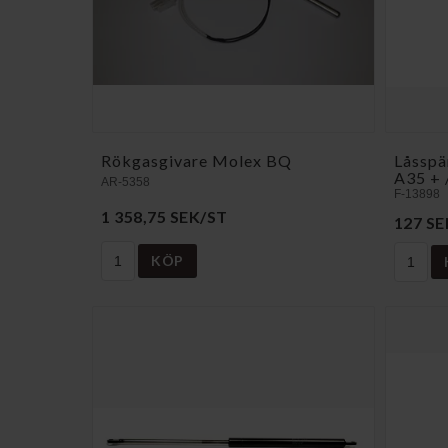
Rökgasgivare Molex BQ
Låsspä
A35 + 
AR-5358
F-13898
1 358,75 SEK/ST
127 SE
KÖP