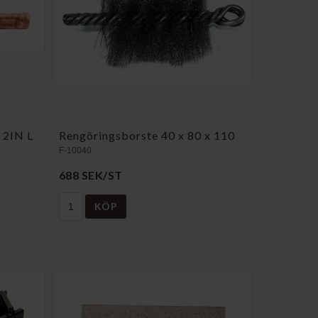
/ 2IN L
Rengöringsborste 40 x 80 x 110
F-10040
688 SEK/ST
KÖP