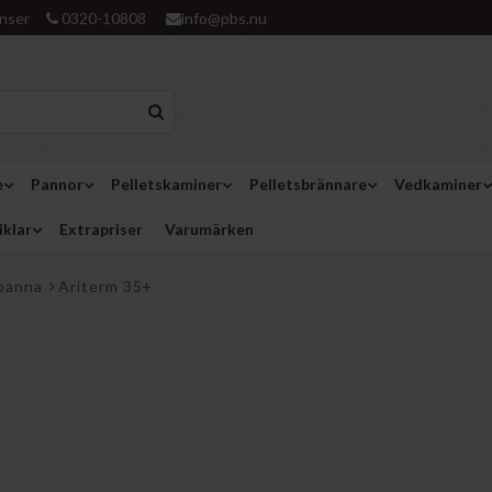
nser
0320-10808
info@pbs.nu
e
Pannor
Pelletskaminer
Pelletsbrännare
Vedkaminer
iklar
Extrapriser
Varumärken
panna
Ariterm 35+