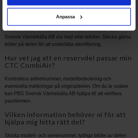
Hur beställer jag en reservdel till CTC
CombiAir?
Anpassa
Notera modell- och serienummer och kontakta PBS
Svensk Värmekälla AB via mejl eller telefon. Skicka gärna
bilder på delen för att underlätta identifiering.
Hur vet jag att en reservdel passar min
CTC CombiAir?
Kontrollera artikelnummer, modellbeteckning och
eventuella märkningar på originaldelen. Om du är osäker
kan PBS Svensk Värmekälla AB hjälpa till att verifiera
passformen.
Vilken information behöver ni för att
hjälpa mig hitta rätt del?
Skicka modell- och serienummer, tydliga bilder av delen