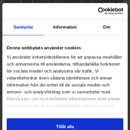
beställa delar baserat på antaganden utan dokumentation.
Beställning och support
Samtycke
Information
Om
Beställningsprocessen varierar beroende på delens art.
PBS Svensk Värmekälla AB erbjuder support vid val av
reservdelar och kan vägleda dig genom beställningen. Vi
Denna webbplats använder cookies
kan hjälpa till med frågor kring artikelnummer, tillbehör och
Vi använder enhetsidentifierare för att anpassa innehållet
vilka delar som vanligtvis krävs vid service.
och annonserna till användarna, tillhandahålla funktioner
för sociala medier och analysera vår trafik. Vi
Kontakta oss
vidarebefordrar även sådana identifierare och annan
information från din enhet till de sociala medier och
Om du behöver mer information eller hjälp med att
annons- och analysföretag som vi samarbetar med.
identifiera reservdelar för CTC CombiAir, tveka inte att ta
Dessa kan i sin tur kombinera informationen med annan
kontakt. Kontakta PBS Svensk Värmekälla AB för
information som du har tillhandahållit eller som de har
rådgivning och hjälp att välja rätt lösning.
samlat in när du har använt deras tjänster.
Vanliga frågor
Tillåt alla