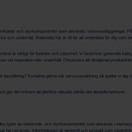
ronikdelar och styrkomponenter som används i värmeanläggningar. På 
vice och underhåll. Materialet här är till för att underlätta för dig som
val är viktigt för funktion och säkerhet. Vi beskriver generella kateg
as vid reparation eller underhåll. Observera att detaljerad produktinfo
för beställning? Kontakta gärna vår serviceavdelning så guidar vi dig rä
ch gör det enklare att jämföra utbudet utifrån det aktuella behovet.
m olika typer av elektronik- och styrkomponenter som används i värmes
r ha i en krets. Informationen är generell och avsedd som vägledning vi