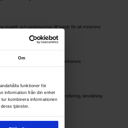
t ha modell- och serienummer till hands för att minimera
tiv.
Om
 steg, men verifiera alltid mot tillverkarens
r din anläggning.
andahålla funktioner för
n information från din enhet
steg för steg. Vi kan ge råd om identifiering, beställning
 tur kombinera informationen
deras tjänster.