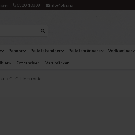
nser
0320-10808
info@pbs.nu
e
Pannor
Pelletskaminer
Pelletsbrännare
Vedkaminer
iklar
Extrapriser
Varumärken
lar
CTC Electronic