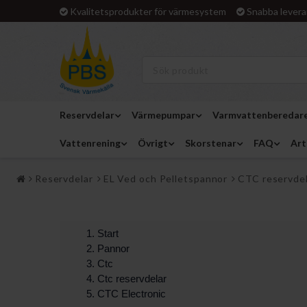
Kvalitetsprodukter för värmesystem
Snabba levera
Reservdelar
Värmepumpar
Varmvattenberedar
Vattenrening
Övrigt
Skorstenar
FAQ
Art
Reservdelar
EL Ved och Pelletspannor
CTC reservde
Start
Pannor
Ctc
Ctc reservdelar
CTC Electronic