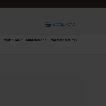
0
VARUKORG
Vedspisar
Tändelement
Värmereglering