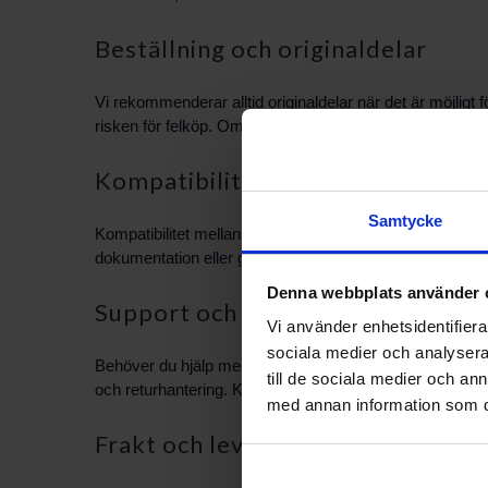
Beställning och originaldelar
Vi rekommenderar alltid originaldelar när det är möjligt 
risken för felköp. Om du är osäker på vilken del som behö
Kompatibilitet och verifiering
Samtycke
Kompatibilitet mellan komponenter kan variera beroende p
dokumentation eller genom att kontakta vår support. Vi hj
Denna webbplats använder 
Support och rådgivning
Vi använder enhetsidentifierar
sociala medier och analysera 
Behöver du hjälp med att hitta rätt komponent eller vill h
till de sociala medier och a
och returhantering. Kontakta PBS Svensk Värmekälla AB f
med annan information som du 
Frakt och leveransinformation