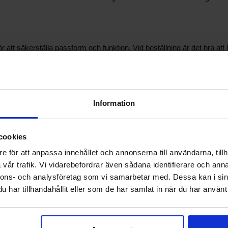
för att säkerställa passform och funktion. Vid beställning är det bra at
vs kan vår personal hjälpa till att verifiera artikelnummer och alterna
Information
å modell och tillverkningsår. Använd informationen här som ett första
älper dig gärna att kontrollera att den valda reservdelen är korrekt fö
cookies
e för att anpassa innehållet och annonserna till användarna, tillh
vår trafik. Vi vidarebefordrar även sådana identifierare och anna
a teknisk vägledning inför byte? Kontakta vår support så hjälper vi dig 
nnons- och analysföretag som vi samarbetar med. Dessa kan i sin
ör rådgivning och hjälp att välja rätt lösning.
har tillhandahållit eller som de har samlat in när du har använt 