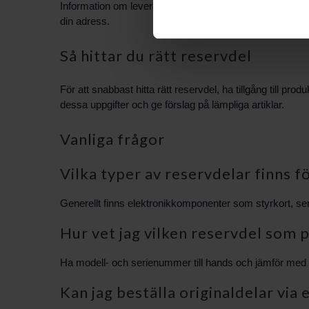
Information om leveransalternativ och leveranstider hante
din adress.
Så hittar du rätt reservdel
För att snabbast hitta rätt reservdel, ha tillgång till pr
dessa uppgifter och ge förslag på lämpliga artiklar.
Vanliga frågor
Vilka typer av reservdelar finns f
Generellt finns elektronikkomponenter som styrkort, sens
Hur vet jag vilken reservdel som 
Ha modell- och serienummer till hands och jämför med arti
Kan jag beställa originaldelar via 