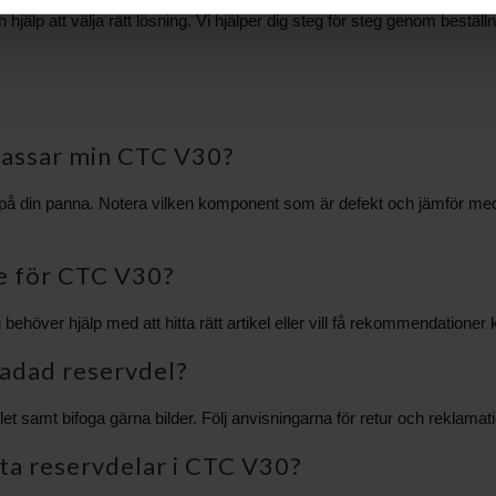
älp att välja rätt lösning. Vi hjälper dig steg för steg genom beställ
 passar min CTC V30?
på din panna. Notera vilken komponent som är defekt och jämför med 
ne för CTC V30?
ehöver hjälp med att hitta rätt artikel eller vill få rekommendationer
skadad reservdel?
et samt bifoga gärna bilder. Följ anvisningarna för retur och reklamati
ta reservdelar i CTC V30?