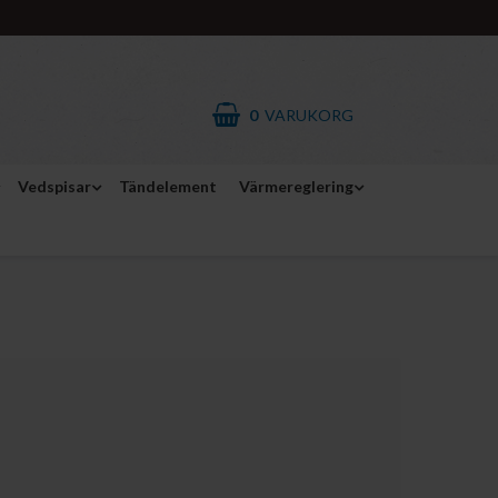
0
VARUKORG
Vedspisar
Tändelement
Värmereglering