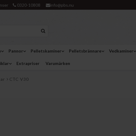
nser
0320-10808
info@pbs.nu
e
Pannor
Pelletskaminer
Pelletsbrännare
Vedkaminer
iklar
Extrapriser
Varumärken
lar
CTC V30