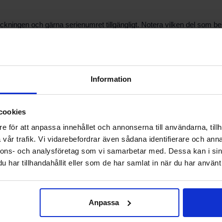
teckningen och gärna serienumret tillgängligt. Notera vilken del som 
rivningar i webbshoppen hjälpa, eller be om stöd från vår kundtjänst.
Information
 eller kontakta oss direkt. Leveransvillkor, lagersaldo och fraktinform
es i köpvillkoren.
cookies
e för att anpassa innehållet och annonserna till användarna, tillh
vår trafik. Vi vidarebefordrar även sådana identifierare och anna
 arbetet utförs av behörig tekniker om du är osäker. Felaktig monteri
nnons- och analysföretag som vi samarbetar med. Dessa kan i sin
t är möjligt.
har tillhandahållit eller som de har samlat in när du har använt 
Anpassa
delar till CTC V30, kontakta vår support för personlig vägledning. Vi k