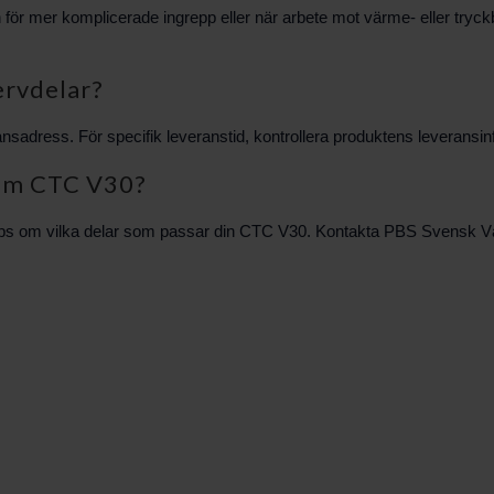
men för mer komplicerade ingrepp eller när arbete mot värme- eller t
ervdelar?
sadress. För specifik leveranstid, kontrollera produktens leveransinfo
g om CTC V30?
tips om vilka delar som passar din CTC V30. Kontakta PBS Svensk Värm