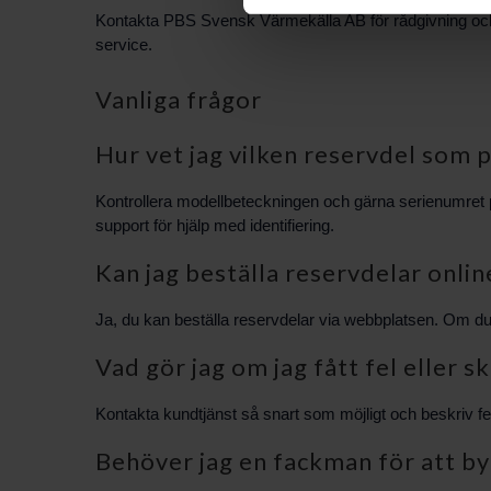
Kontakta PBS Svensk Värmekälla AB för rådgivning och hj
service.
Vanliga frågor
Hur vet jag vilken reservdel som
Kontrollera modellbeteckningen och gärna serienumret 
support för hjälp med identifiering.
Kan jag beställa reservdelar onli
Ja, du kan beställa reservdelar via webbplatsen. Om du b
Vad gör jag om jag fått fel eller 
Kontakta kundtjänst så snart som möjligt och beskriv fel
Behöver jag en fackman för att by