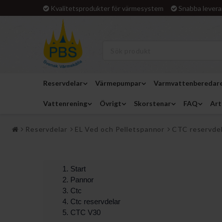
Kvalitetsprodukter för värmesystem
Snabba levera
Reservdelar
Värmepumpar
Varmvattenberedar
Vattenrening
Övrigt
Skorstenar
FAQ
Art
Reservdelar
EL Ved och Pelletspannor
CTC reservde
Start
Pannor
Ctc
Ctc reservdelar
CTC V30