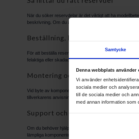
Så hittar du rätt reservdel
När du söker reservdelar är det viktigt att ha modellbe
beskrivning. Om du är osäker kan bilder och artikelbesk
Beställning, leverans och retur
Samtycke
För att beställa reservdelar kan du använda vår webbplats
felaktiga eller skadade varor följer vi de rutiner som ang
Denna webbplats använder 
Montering och säkerhet
Vi använder enhetsidentifierar
sociala medier och analysera 
Vid byte av komponenter till en panna rekommenderas att
till de sociala medier och a
tillverkarens anvisningar och använd originaldelar när de
med annan information som du 
Support och kontakt
Om du behöver hjälp att identifiera eller beställa reserv
lämpliga komponenter baserat på din situation.