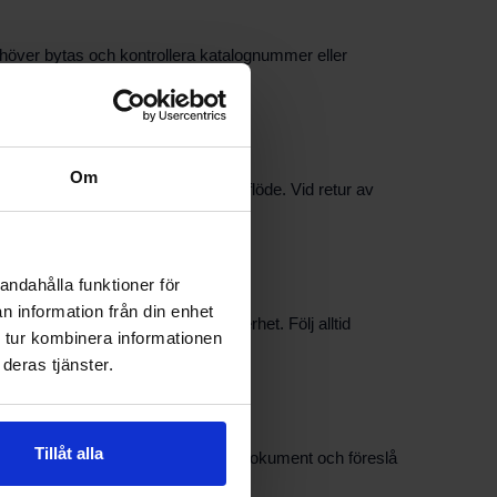
behöver bytas och kontrollera katalognummer eller
Om
ation finns i butikens beställningsflöde. Vid retur av
andahålla funktioner för
n information från din enhet
ng kan påverka funktion och säkerhet. Följ alltid
 tur kombinera informationen
deras tjänster.
Tillåt alla
an hjälpa till med att tolka tekniska dokument och föreslå