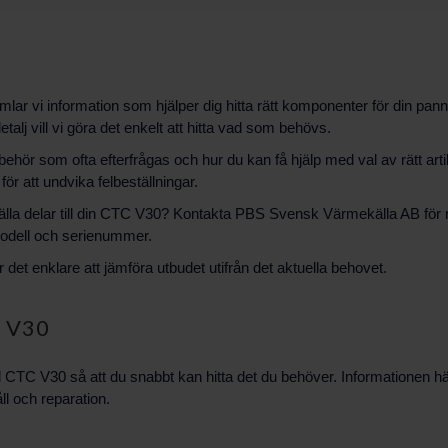
ar vi information som hjälper dig hitta rätt komponenter för din pa
talj vill vi göra det enkelt att hitta vad som behövs.
llbehör som ofta efterfrågas och hur du kan få hjälp med val av rätt art
r att undvika felbeställningar.
älla delar till din CTC V30? Kontakta PBS Svensk Värmekälla AB för råd
 modell och serienummer.
det enklare att jämföra utbudet utifrån det aktuella behovet.
C V30
till CTC V30 så att du snabbt kan hitta det du behöver. Informationen h
ll och reparation.